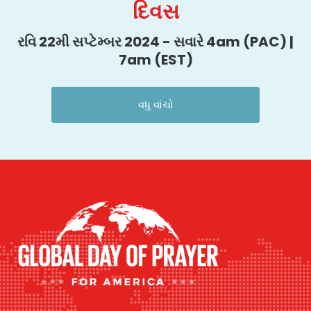
દિવસ
રવિ 22મી સપ્ટેમ્બર 2024 - સવારે 4am (PAC) |
7am (EST)
વધુ વાંચો