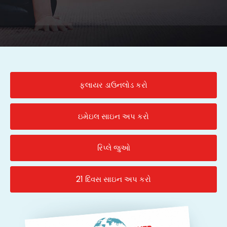
ફ્લાયર ડાઉનલોડ કરો
ઇમેઇલ સાઇન અપ કરો
રિપ્લે જુઓ
21 દિવસ સાઇન અપ કરો