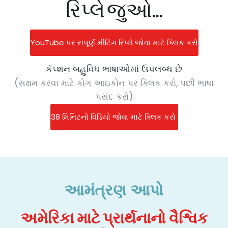
રિપ્લે જુઓ...
YouTube પર સંપૂર્ણ મીટિંગ રિપ્લે જોવા માટે ક્લિક કરો
કૅપ્શન બહુવિધ ભાષાઓમાં ઉપલબ્ધ છે
(સક્ષમ કરવા માટે કોગ આઇકોન પર ક્લિક કરો, પછી ભાષા
પસંદ કરો)
38 મિનિટનો વિડિયો જોવા માટે ક્લિક કરો
આમંત્રણ આપો
અમેરિકા માટે પ્રાર્થનાનો વૈશ્વિક