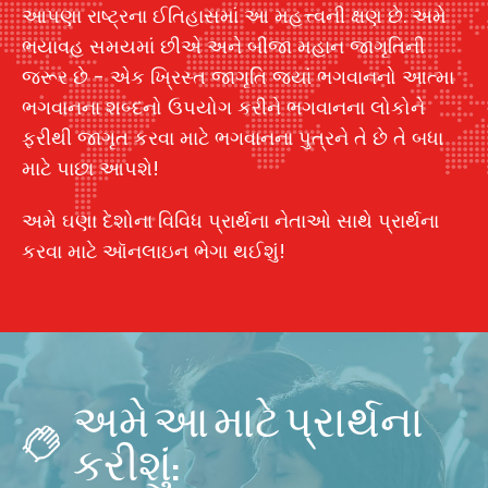
આપણા રાષ્ટ્રના ઈતિહાસમાં આ મહત્ત્વની ક્ષણ છે. અમે
ભયાવહ સમયમાં છીએ અને બીજા મહાન જાગૃતિની
જરૂર છે - એક ખ્રિસ્ત જાગૃતિ જ્યાં ભગવાનનો આત્મા
ભગવાનના શબ્દનો ઉપયોગ કરીને ભગવાનના લોકોને
ફરીથી જાગૃત કરવા માટે ભગવાનના પુત્રને તે છે તે બધા
માટે પાછા આપશે!
અમે ઘણા દેશોના વિવિધ પ્રાર્થના નેતાઓ સાથે પ્રાર્થના
કરવા માટે ઑનલાઇન ભેગા થઈશું!
અમે આ માટે પ્રાર્થના
કરીશું: