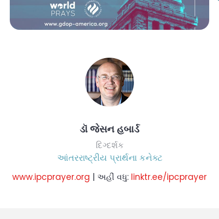
ડૉ જેસન હબાર્ડ
દિગ્દર્શક
આંતરરાષ્ટ્રીય પ્રાર્થના કનેક્ટ
www.ipcprayer.org
| અહીં વધુ:
linktr.ee/ipcprayer