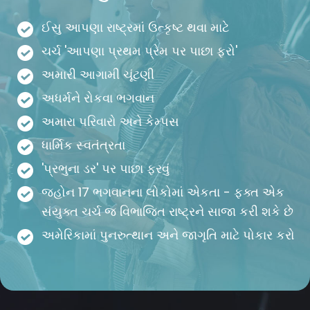
ઈસુ આપણા રાષ્ટ્રમાં ઉત્કૃષ્ટ થવા માટે
ચર્ચ 'આપણા પ્રથમ પ્રેમ પર પાછા ફરો'
અમારી આગામી ચૂંટણી
અધર્મને રોકવા ભગવાન
અમારા પરિવારો અને કેમ્પસ
ધાર્મિક સ્વતંત્રતા
'પ્રભુના ડર' પર પાછા ફરવું
જ્હોન 17 ભગવાનના લોકોમાં એકતા - ફક્ત એક
સંયુક્ત ચર્ચ જ વિભાજિત રાષ્ટ્રને સાજા કરી શકે છે
અમેરિકામાં પુનરુત્થાન અને જાગૃતિ માટે પોકાર કરો