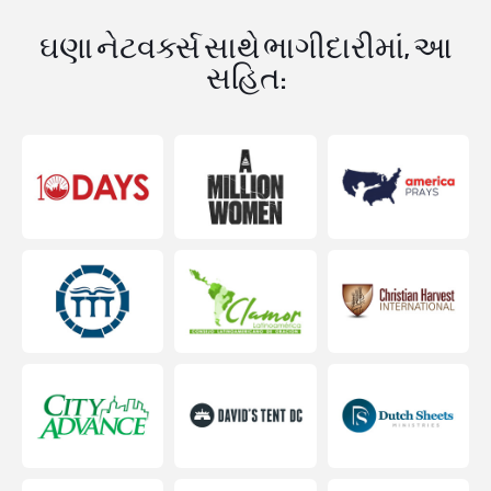
ઘણા નેટવર્ક્સ સાથે ભાગીદારીમાં, આ
સહિત: