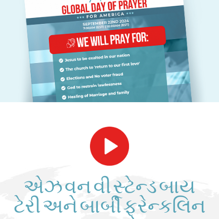
એઝ વન વી સ્ટેન્ડ બાય
ટેરી અને બાર્બી ફ્રેન્કલિન