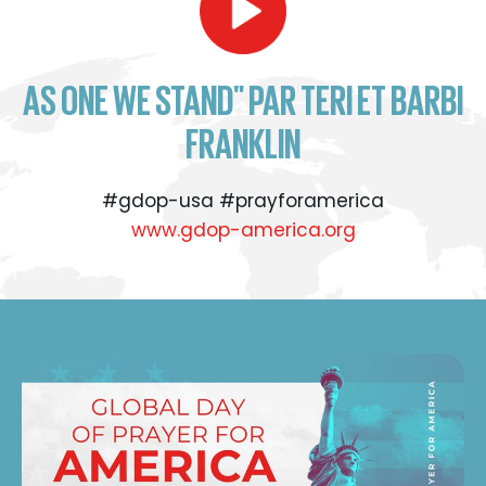
AS ONE WE STAND" PAR TERI ET BARBI
FRANKLIN
#gdop-usa #prayforamerica
www.gdop-america.org