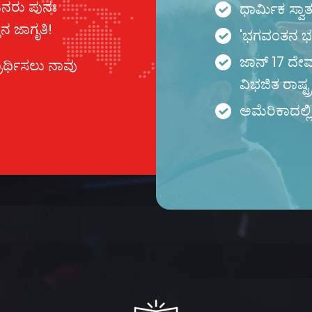
ಜನರು ಪುನಃ
ಧಾರ್ಮಿಕ ಸ್ವಾತಂ
ನ ಜಾಗೃತಿ!
'ಭಗವಂತನ ಭಯ'
ಜಾನ್ 17 ದೇವ
ಾರ್ಥಿಸಲು ನಾವು
ವಿಭಜಿತ ರಾಷ್
ಅಮೆರಿಕಾದಲ್ಲಿ