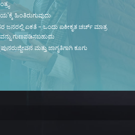
ತ್ರ್ಯ
ಕ್ಕೆ ಹಿಂತಿರುಗುವುದು
ರ ಜನರಲ್ಲಿ ಏಕತೆ - ಒಂದು ಏಕೀಕೃತ ಚರ್ಚ್ ಮಾತ್ರ
ಟ್ರವನ್ನು ಗುಣಪಡಿಸಬಹುದು
 ಪುನರುಜ್ಜೀವನ ಮತ್ತು ಜಾಗೃತಿಗಾಗಿ ಕೂಗು