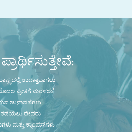
ಪ್ರಾರ್ಥಿಸುತ್ತೇವೆ:
ಾಷ್ಟ್ರದಲ್ಲಿ ಉದಾತ್ತವಾಗಲು
 ಮೊದಲ ಪ್ರೀತಿಗೆ ಮರಳಲು'
ರುವ ಚುನಾವಣೆಗಳು
ು ತಡೆಯಲು ದೇವರು
ಗಳು ಮತ್ತು ಕ್ಯಾಂಪಸ್‌ಗಳು