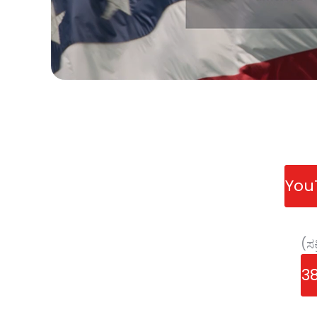
YouT
(ಸಕ
38