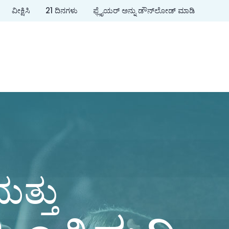
ವೀಕ್ಷಿಸಿ
21 ದಿನಗಳು
ಫ್ಲೈಯರ್ ಅನ್ನು ಡೌನ್‌ಲೋಡ್ ಮಾಡಿ
ಮತ್ತು