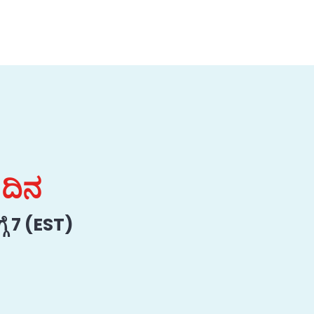
 ದಿನ
ಗೆ 7 (EST)