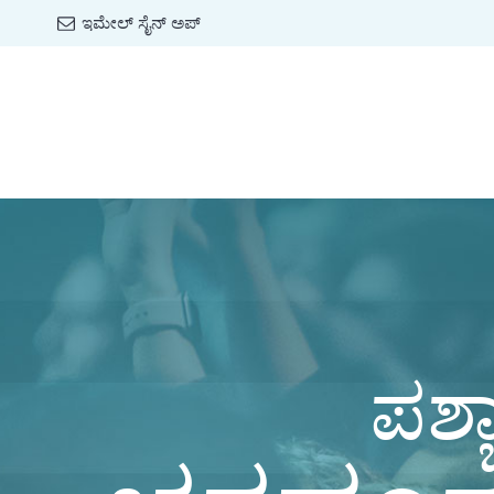
ಇಮೇಲ್ ಸೈನ್ ಅಪ್
ಪಶ್ಚ