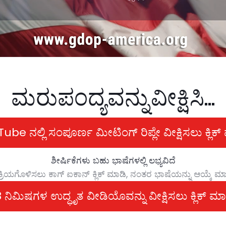
ಮರುಪಂದ್ಯವನ್ನು ವೀಕ್ಷಿಸಿ...
ube ನಲ್ಲಿ ಸಂಪೂರ್ಣ ಮೀಟಿಂಗ್ ರಿಪ್ಲೇ ವೀಕ್ಷಿಸಲು ಕ್ಲಿಕ್
ಶೀರ್ಷಿಕೆಗಳು ಬಹು ಭಾಷೆಗಳಲ್ಲಿ ಲಭ್ಯವಿದೆ
್ರಿಯಗೊಳಿಸಲು ಕಾಗ್ ಐಕಾನ್ ಕ್ಲಿಕ್ ಮಾಡಿ, ನಂತರ ಭಾಷೆಯನ್ನು ಆಯ್ಕೆ ಮ
 ನಿಮಿಷಗಳ ಉದ್ಧೃತ ವೀಡಿಯೊವನ್ನು ವೀಕ್ಷಿಸಲು ಕ್ಲಿಕ್ ಮ