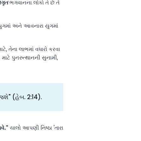
ગૃત
ભગવાનના લોકો તે છે તે
ુગમાં અને આવનારા યુગમાં
ાટે, તેના લાભમાં વધારો કરવા
માટે પુનરુત્થાનની સુનામી,
જશે" (હેબ. 2:14).
વે."
ચાલો આપણી નિષ્ઠા 'તારા