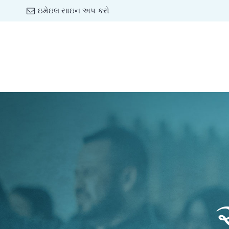
ઇમેઇલ સાઇન અપ કરો