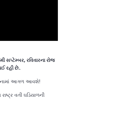
મી સપ્ટેમ્બર, રવિવારના રોજ
થઈ રહી છે.
.
પાસનામાં આગળ આવશે!
રાષ્ટ્ર વતી ઘડિયાળની