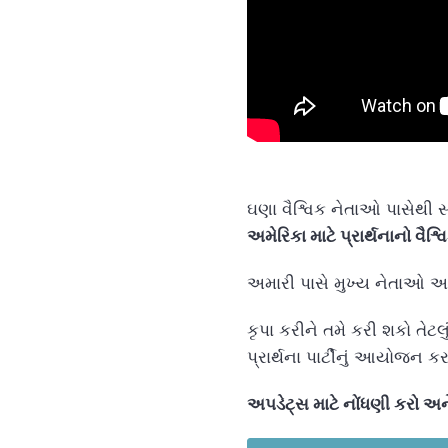
ઘણા વૈશ્વિક નેતાઓ પાસેથી સાં
અમેરિકા માટે પ્રાર્થનાનો વ
અમારી પાસે મુખ્ય નેતાઓ અમ
કૃપા કરીને તમે કરી શકો તે
પ્રાર્થના પાર્ટીનું આયોજન કરવ
અપડેટ્સ માટે નોંધણી કરો 