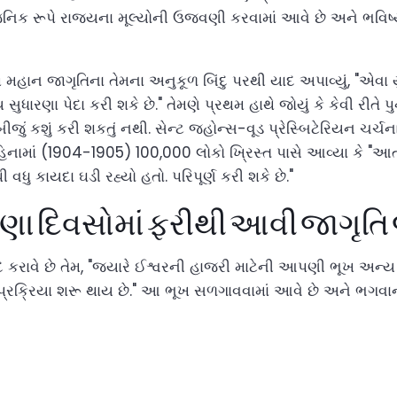
જનિક રૂપે રાજ્યના મૂલ્યોની ઉજવણી કરવામાં આવે છે અને ભવિષ
મહાન જાગૃતિના તેમના અનુકૂળ બિંદુ પરથી યાદ અપાવ્યું, "એવા ય
સુધારણા પેદા કરી શકે છે." તેમણે પ્રથમ હાથે જોયું કે કેવી રીતે
બીજું કશું કરી શકતું નથી. સેન્ટ જ્હોન્સ-વૂડ પ્રેસ્બિટેરિયન ચર્ચ
 મહિનામાં (1904-1905) 100,000 લોકો ખ્રિસ્ત પાસે આવ્યા કે "
ધુ કાયદા ઘડી રહ્યો હતો. પરિપૂર્ણ કરી શકે છે."
ણા દિવસોમાં ફરીથી આવી જાગૃત
ાવે છે તેમ, "જ્યારે ઈશ્વરની હાજરી માટેની આપણી ભૂખ અન્ય ત
ાનની પ્રક્રિયા શરૂ થાય છે." આ ભૂખ સળગાવવામાં આવે છે અને ભગવાનની
,