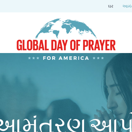
ઘર
આમં
આમંત્રણ આપ