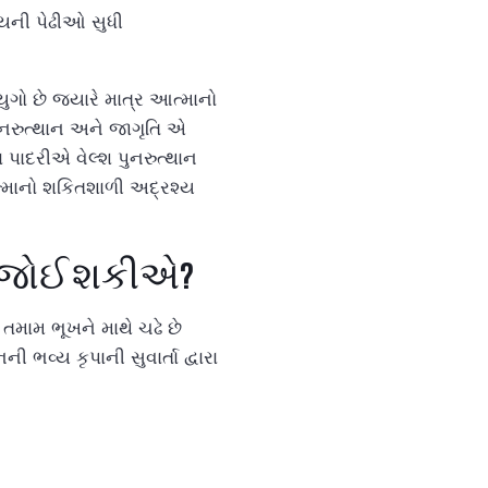
્યની પેઢીઓ સુધી
ુગો છે જ્યારે માત્ર આત્માનો
 પુનરુત્થાન અને જાગૃતિ એ
ના પાદરીએ વેલ્શ પુનરુત્થાન
આત્માનો શકિતશાળી અદ્રશ્ય
િ જોઈ શકીએ?
મામ ભૂખને માથે ચઢે છે
 ભવ્ય કૃપાની સુવાર્તા દ્વારા