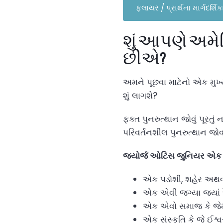
ફ્લાયર / પ્રાર્થના માર્ગદર્શ
શું આપણે અમેર
છીએ?
અમને પૂછવા માટેનો એક મુખ્
શું લાગશે?
ફક્ત પુનરુત્થાન જોવું પૂરત
પરિવર્તનશીલ પુનરુત્થાન જો
જ્યોર્જ ઓટિસ જુનિયર એક પરિ
એક પડોશી, શહેર અથવા 
એક એવી જગ્યા જ્યાં દૈ
એક એવો સમાજ કે જેમાં 
એક સંસ્કૃતિ કે જે ઈશ્વ