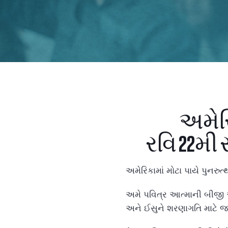
અમેરિ
રવિ 22મી સપ
અમેરિકામાં મોટા પાયે પુનરુ
અમે પવિત્ર આત્માની બીજી ઐ
અને ઈસુને શરણાગતિ માટે જા