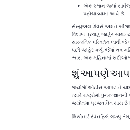
એક સ્થાન જ્યાં સાર્વ
પહોંચાડવામાં આવે છે.
સેમ્યુઅલ ડેવિસે અમને બીજા 
વિશાળ પ્રવાહ જાહેર સામાન્ય 
સાંસ્કૃતિક પરિવર્તન લાવી જે 
પછી જાહેર કર્યું, જેમાં નવ
શ્વાસ એક મહિનામાં સદીઓથી વ
શું આપણે આપ
જ્યોર્જ ઓટીસ આપણને યાદ કર
ત્યારે રાષ્ટ્રોમાં પુનરુત્થ
જ્યોતમાં પ્રજ્વલિત થાય છે!
લિયોનાર્ડ રેવેનહિલે લખ્યું તેમ