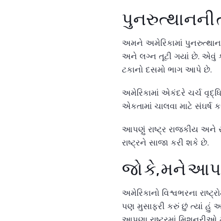
પુનરુત્થાનની
અમને અમેરિકામાં પુનરુત્થાન
અને લગ્ન તૂટી ગયાં છે. એવું
ટકાનો દસમો ભાગ આપે છે.
અમેરિકામાં એકંદરે ચર્ચ વૃદ્
એકતામાં ચાલવા માટે સંઘર્ષ કર
આપણું રાષ્ટ્ર રાજકીય અને
રાષ્ટ્રને સાજા કરી શકે છે.
જો કે, મને આપણ
અમેરિકાનો વિશ્વભરના રાષ્ટ્ર
પણ મુસાફરી કરું છું ત્યાં હુ
આપણા રાષ્ટ્રમાં મિશનરીઓ