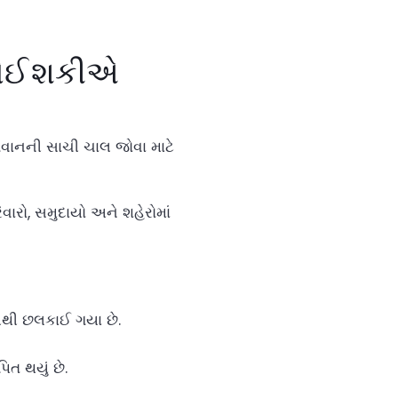
 જોઈ શકીએ
ગવાનની સાચી ચાલ જોવા માટે
વારો, સમુદાયો અને શહેરોમાં
ીથી છલકાઈ ગયા છે.
િત થયું છે.