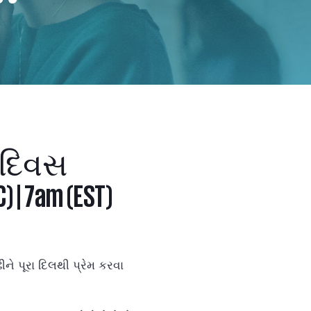
ક દિવસ
 | 7am (EST)
ે પૂરા દિલથી પ્રેમ કરવા