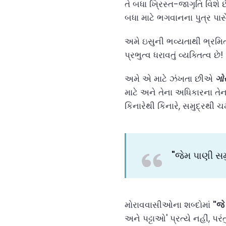
તે બધા ખ્રિસ્ત-જાગૃતિ વિશે
બધા માટે ભગવાનના પુત્ર પાસે
અમે ઇસુની ભવ્યતાથી ભ્રમિ
પ્રભુત્વ ધરાવતું વ્યક્તિત્વ છે!
અમે એ માટે ઝંખતા છીએ
ગોસ
માટે અને તેના અધિકારના તેના
કિનારેથી કિનારે, સમુદ્રથી ચ
"જેમ પાણી સમુ
મોરાવવાસીઓના શબ્દોમાં
"જે
અને પટ્ટાઓ' પ્રત્યે નહીં, પર