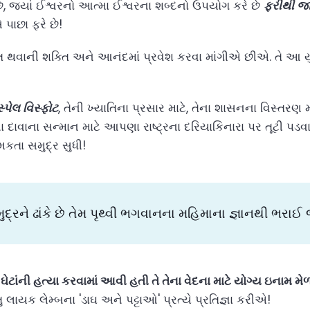
 છે, જ્યાં ઈશ્વરનો આત્મા ઈશ્વરના શબ્દનો ઉપયોગ કરે છે
ફરીથી જા
 પાછા ફરે છે!
ત થવાની શક્તિ અને આનંદમાં પ્રવેશ કરવા માંગીએ છીએ. તે આ ય
્પેલ વિસ્ફોટ
, તેની ખ્યાતિના પ્રસાર માટે, તેના શાસનના વિસ્તરણ મ
 દાવાના સન્માન માટે આપણા રાષ્ટ્રના દરિયાકિનારા પર તૂટી પડવા 
મકતા સમુદ્ર સુધી!
દ્રને ઢાંકે છે તેમ પૃથ્વી ભગવાનના મહિમાના જ્ઞાનથી ભરાઈ 
 ઘેટાંની હત્યા કરવામાં આવી હતી તે તેના વેદના માટે યોગ્ય ઇનામ મેળ
ંતુ લાયક લેમ્બના 'ડાઘ અને પટ્ટાઓ' પ્રત્યે પ્રતિજ્ઞા કરીએ!