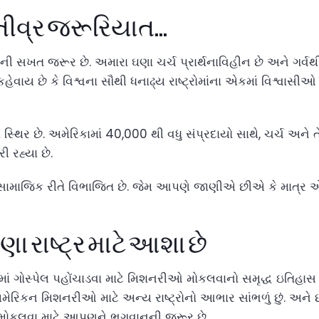
 તીવ્ર જરૂરિયાત…
ની સખત જરૂર છે. અમારા ઘણા ચર્ચ પ્રાર્થનાવિહીન છે અને ગર્વથ
 કહેવાય છે કે વિશ્વના સૌથી ધનાઢ્ય રાષ્ટ્રોમાંના એકમાં વિશ્વા
ધિ સ્થિર છે. અમેરિકામાં 40,000 થી વધુ સંપ્રદાયો સાથે, ચર્ચ અને
ી રહ્યા છે.
 સામાજિક રીતે વિભાજિત છે. જેમ આપણે જાણીએ છીએ કે માત્ર એ
ા રાષ્ટ્ર માટે આશા છે
ોમાં ગોસ્પેલ પહોંચાડવા માટે મિશનરીઓ મોકલવાનો સમૃદ્ધ ઇતિહાસ રહ્
ં અમેરિકન મિશનરીઓ માટે અન્ય રાષ્ટ્રોનો આભાર સાંભળું છું. અને છતા
 મોકલવા માટે આપણને ભગવાનની જરૂર છે.