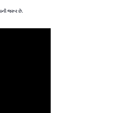
વાની જરૂર છે.