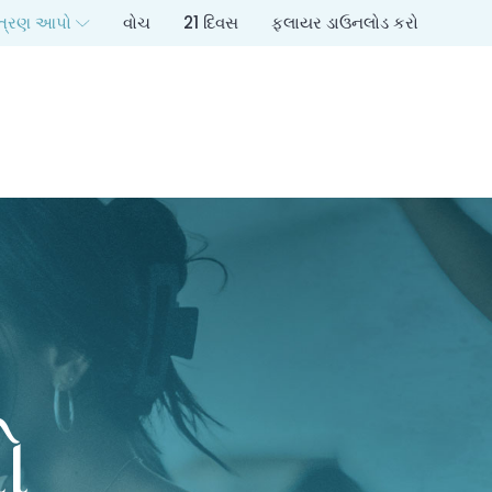
ત્રણ આપો
વોચ
21 દિવસ
ફ્લાયર ડાઉનલોડ કરો
ો