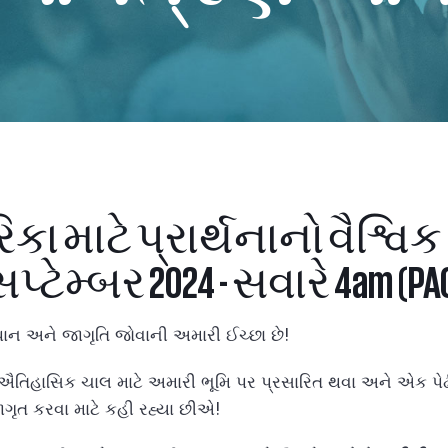
કા માટે પ્રાર્થનાનો વૈશ્વિ
્ટેમ્બર 2024 - સવારે 4am (PAC)
ત્થાન અને જાગૃતિ જોવાની અમારી ઈચ્છા છે!
તિહાસિક ચાલ માટે અમારી ભૂમિ પર પ્રસારિત થવા અને એક પેઢીન
ગૃત કરવા માટે કહી રહ્યા છીએ!