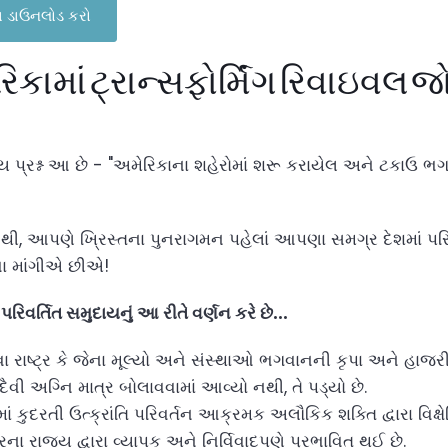
િકા ડાઉનલોડ કરો
િકામાં ટ્રાન્સફોર્મિંગ રિવાઇવલ
ય પ્રશ્ન આ છે - "અમેરિકાના શહેરોમાં શરૂ કરાયેલ અને ટકાઉ ભ
ું નથી, આપણે ખ્રિસ્તના પુનરાગમન પહેલાં આપણા સમગ્ર દેશમાં પરિ
વા માંગીએ છીએ!
વર્તિત સમુદાયનું આ રીતે વર્ણન કરે છે...
રાષ્ટ્ર કે જેના મૂલ્યો અને સંસ્થાઓ ભગવાનની કૃપા અને હાજર
વી અગ્નિ માત્ર બોલાવવામાં આવ્યો નથી, તે પડ્યો છે.
કુદરતી ઉત્ક્રાંતિ પરિવર્તન આક્રમક અલૌકિક શક્તિ દ્વારા વિક્ષેપ
રના રાજ્ય દ્વારા વ્યાપક અને નિર્વિવાદપણે પ્રભાવિત થઈ છે.