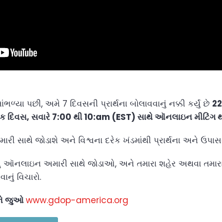
ભળ્યા પછી, અમે 7 દિવસની પ્રાર્થના બોલાવવાનું નક્કી કર્યું છે
22
ૈશ્વિક દિવસ, સવારે 7:00 થી 10:am (EST) સાથે ઑનલાઇન મીટિંગ 
ારી સાથે જોડાશે અને વિશ્વના દરેક ખંડમાંથી પ્રાર્થના અને ઉ
ટલું ઑનલાઇન અમારી સાથે જોડાઓ, અને તમારા શહેર અથવા તમારા 
ાનું વિચારો.
અને જુઓ
www.gdop-america.org