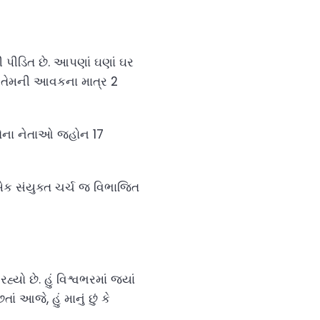
ી પીડિત છે. આપણાં ઘણાં ઘર
સીઓ તેમની આવકના માત્ર 2
 તેના નેતાઓ જ્હોન 17
ક સંયુક્ત ચર્ચ જ વિભાજિત
યો છે. હું વિશ્વભરમાં જ્યાં
ં આજે, હું માનું છું કે