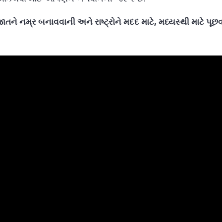
જાતને નમ્ર બનાવવાની અને રાષ્ટ્રોને મદદ માટે, મધ્યસ્થી માટે પૂછ