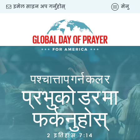
इमेल साइन अप गर्नुहोस्
मेनु
पश्चात्ताप गर्न कल र
प्रभुको डर मा
फर्कनुहोस्
२ इतिहास ७:१४