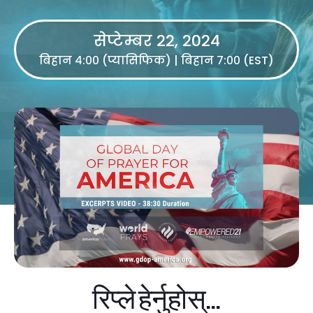
सेप्टेम्बर 22, 2024
बिहान ४:०० (प्यासिफिक) | बिहान ७:०० (EST)
रिप्ले हेर्नुहोस्...