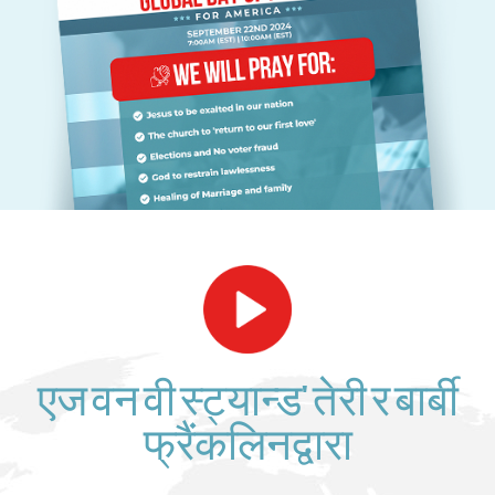
एज वन वी स्ट्यान्ड' तेरी र बार्बी
फ्रैंकलिनद्वारा