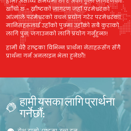
हामी असाध्य समयमा छौं र अर्को ठूलो जागरणको
खाँचो छ - ख्रीष्टको जागरण जहाँ परमेश्वरको
आत्माले परमेश्वरको वचन प्रयोग गरेर परमेश्वरका
मानिसहरूलाई उहाँको पुत्रमा उहाँको सबै कुराको
लागि पुन: जगाउनको लागि प्रयोग गर्नुहुन्छ!
हामी धेरै राष्ट्रका विभिन्न प्रार्थना नेताहरूसँग सँगै
प्रार्थना गर्न अनलाइन भेला हुनेछौं!
हामी यसका लागि प्रार्थना
गर्नेछौं:
येशू हाम्रो राष्ट्रमा उच्च हुन