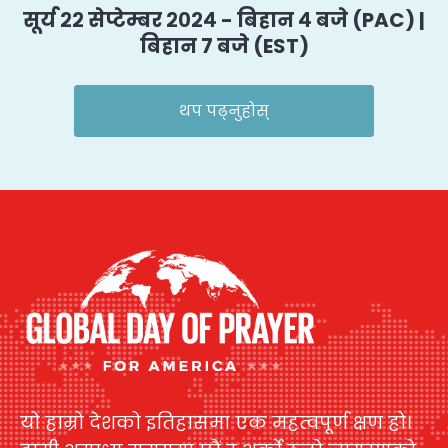
सूर्य २२ सेप्टेम्बर २०२४ - बिहान ४ बजे (PAC) |
बिहान ७ बजे (EST)
थप पढ्नुहोस्
यो हाम्रो देशको इतिहासमा एक महत्वपूर्ण क्षण हो।