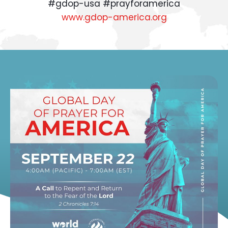
#gdop-usa #prayforamerica
www.gdop-america.org