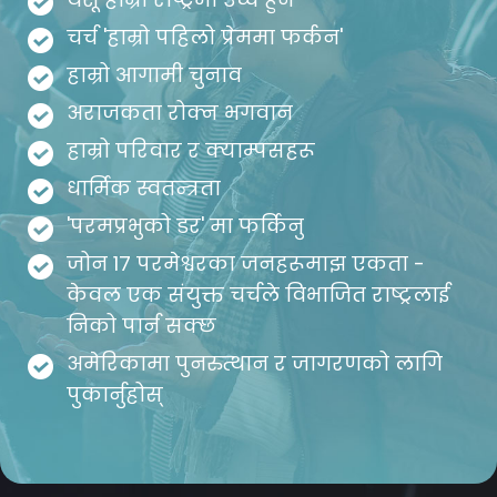
चर्च 'हाम्रो पहिलो प्रेममा फर्कन'
हाम्रो आगामी चुनाव
अराजकता रोक्न भगवान
हाम्रो परिवार र क्याम्पसहरू
धार्मिक स्वतन्त्रता
'परमप्रभुको डर' मा फर्किनु
जोन 17 परमेश्वरका जनहरूमाझ एकता -
केवल एक संयुक्त चर्चले विभाजित राष्ट्रलाई
निको पार्न सक्छ
अमेरिकामा पुनरुत्थान र जागरणको लागि
पुकार्नुहोस्