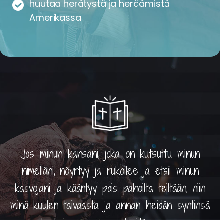
huutaa herätystä ja heräämistä
Amerikassa.
Jos minun kansani, joka on kutsuttu minun
nimelläni, nöyrtyy ja rukoilee ja etsii minun
kasvojani ja kääntyy pois pahoilta teiltään, niin
minä kuulen taivaasta ja annan heidän syntinsä