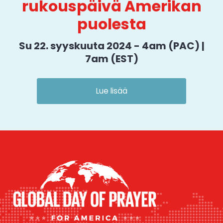
rukouspäivä Amerikan
puolesta
Su 22. syyskuuta 2024 - 4am (PAC) |
7am (EST)
Lue lisää