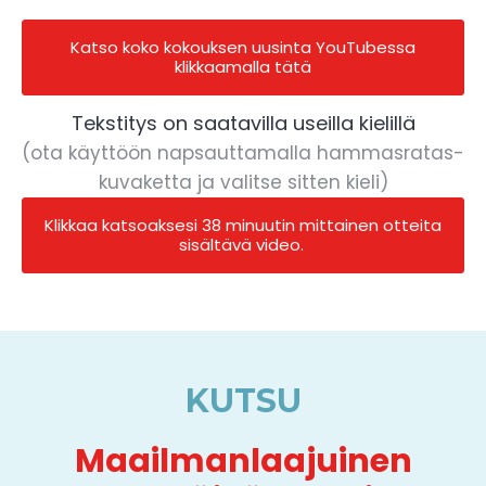
Katso koko kokouksen uusinta YouTubessa
klikkaamalla tätä
Tekstitys on saatavilla useilla kielillä
(ota käyttöön napsauttamalla hammasratas-
kuvaketta ja valitse sitten kieli)
Klikkaa katsoaksesi 38 minuutin mittainen otteita
sisältävä video.
KUTSU
Maailmanlaajuinen