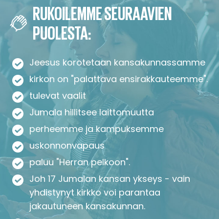
RUKOILEMME SEURAAVIEN
PUOLESTA:
Jeesus korotetaan kansakunnassamme
kirkon on "palattava ensirakkauteemme".
tulevat vaalit
Jumala hillitsee laittomuutta
perheemme ja kampuksemme
uskonnonvapaus
paluu "Herran pelkoon".
Joh 17 Jumalan kansan ykseys - vain
yhdistynyt kirkko voi parantaa
jakautuneen kansakunnan.