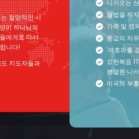
다가오는 
불법을 제
리는 절망적인 시
가족 및 캠
 영이 하나님의
아들에게로 다시
종교의 자
합니다!
'여호와를 
요한복음 1
기도 지도자들과
분열된 나라
미국의 부흥