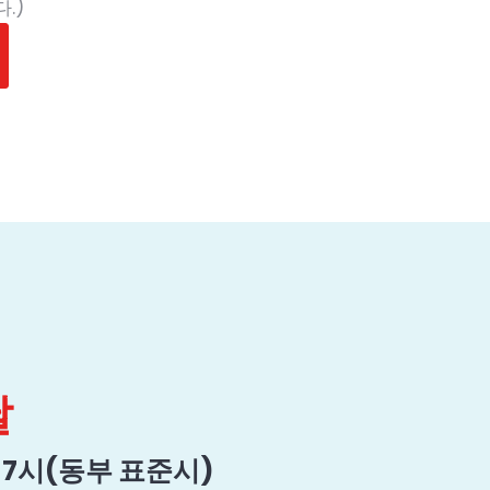
.)
.
날
전 7시(동부 표준시)