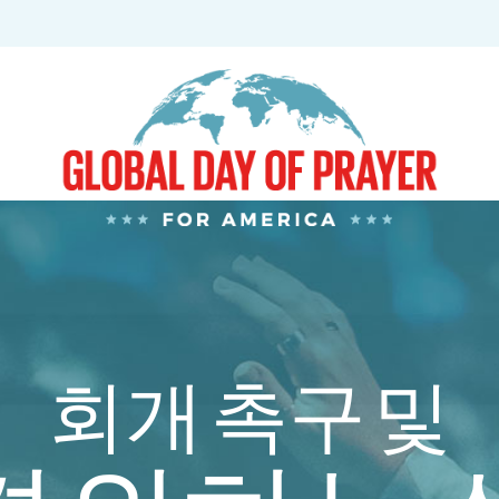
회개 촉구 및