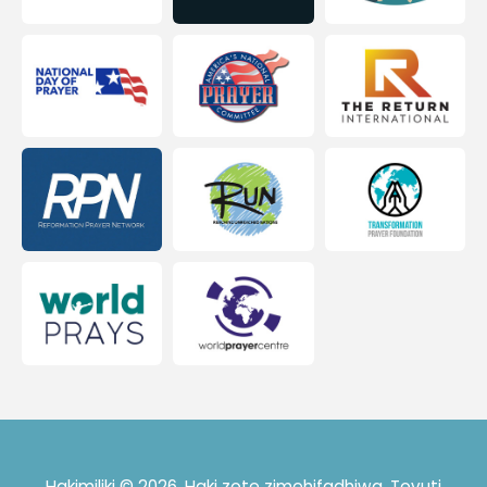
Hakimiliki © 2026. Haki zote zimehifadhiwa. Tovuti