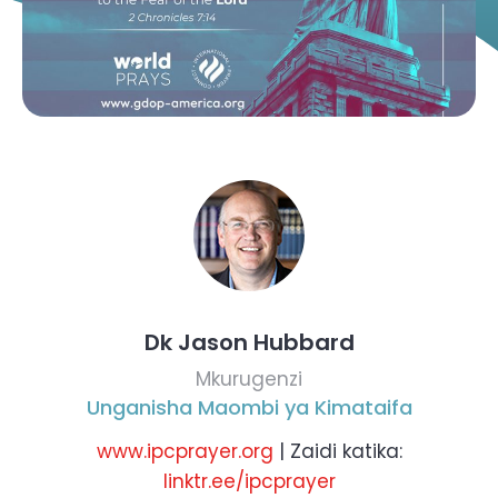
Dk Jason Hubbard
Mkurugenzi
Unganisha Maombi ya Kimataifa
www.ipcprayer.org
| Zaidi katika:
linktr.ee/ipcprayer