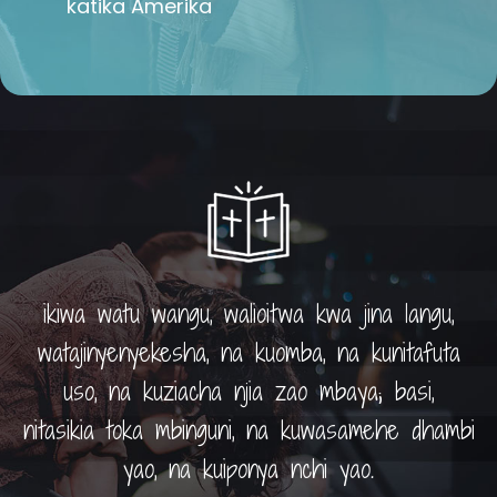
katika Amerika
ikiwa watu wangu, walioitwa kwa jina langu,
watajinyenyekesha, na kuomba, na kunitafuta
uso, na kuziacha njia zao mbaya; basi,
nitasikia toka mbinguni, na kuwasamehe dhambi
yao, na kuiponya nchi yao.