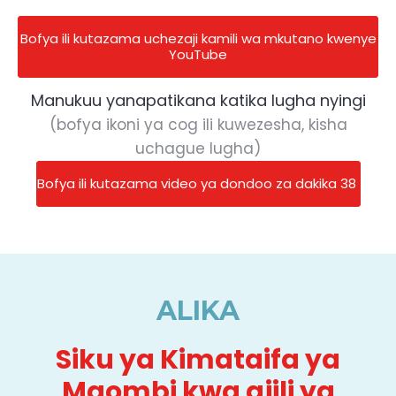
Bofya ili kutazama uchezaji kamili wa mkutano kwenye
YouTube
Manukuu yanapatikana katika lugha nyingi
(bofya ikoni ya cog ili kuwezesha, kisha
uchague lugha)
Bofya ili kutazama video ya dondoo za dakika 38
ALIKA
Siku ya Kimataifa ya
Maombi kwa ajili ya