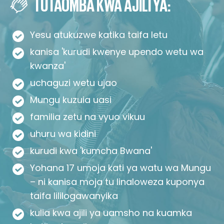
TUTAOMBA KWA AJILI YA:
Yesu atukuzwe katika taifa letu
kanisa 'kurudi kwenye upendo wetu wa
kwanza'
uchaguzi wetu ujao
Mungu kuzuia uasi
familia zetu na vyuo vikuu
uhuru wa kidini
kurudi kwa 'kumcha Bwana'
Yohana 17 umoja kati ya watu wa Mungu
– ni kanisa moja tu linaloweza kuponya
taifa lililogawanyika
kulia kwa ajili ya uamsho na kuamka