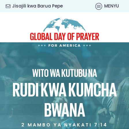
Jisajili kwa Barua Pepe
MENYU
WITO WA KUTUBU NA
RUDI KWA KUMCHA
BWANA
2 MAMBO YA NYAKATI 7:14