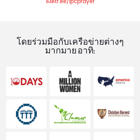
ลิงค์tr.ee/ipcprayer
โดยร่วมมือกับเครือข่ายต่างๆ
มากมาย อาทิ: