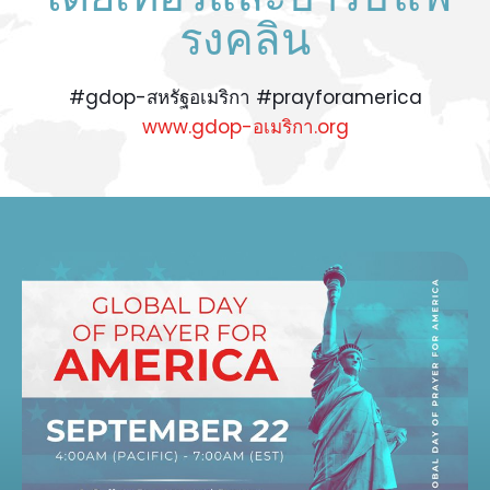
รงคลิน
#gdop-สหรัฐอเมริกา #prayforamerica
www.gdop-อเมริกา.org