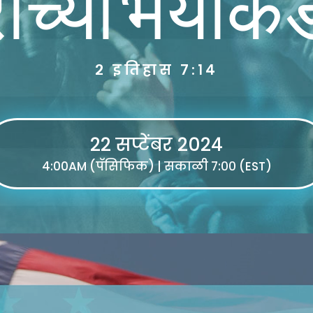
राच्या भयाकड
२ इतिहास ७:१४
22 सप्टेंबर 2024
4:00AM (पॅसिफिक) | सकाळी ७:०० (EST)