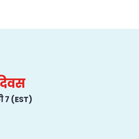
 दिवस
ी ७ (EST)