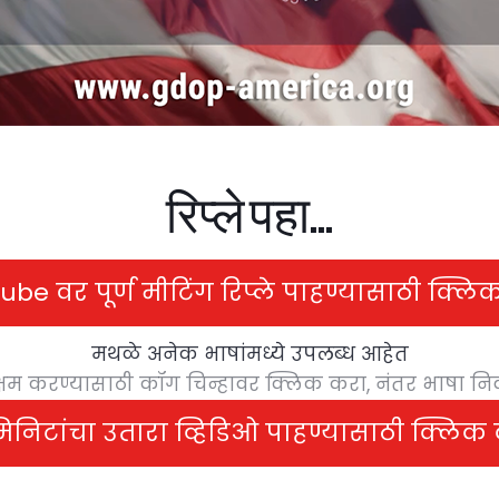
रिप्ले पहा...
be वर पूर्ण मीटिंग रिप्ले पाहण्यासाठी क्ल
मथळे अनेक भाषांमध्ये उपलब्ध आहेत
्षम करण्यासाठी कॉग चिन्हावर क्लिक करा, नंतर भाषा नि
मिनिटांचा उतारा व्हिडिओ पाहण्यासाठी क्लिक