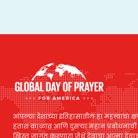
आपल्या देशाच्या इतिहासातील हा महत्त्वाचा क्
हताश काळात आणि दुसऱ्या महान प्रबोधनाच
ख्रिस्त जागृत करणारा जेथे देवाचा आत्मा देव