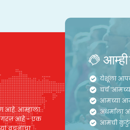
आम्ही 
येशूला आपल्
चर्च 'आमच्य
आमच्या आ
षण आहे. आम्हाला
अधर्माला 
ी गरज आहे - एक
आमची कुटुं
ाच्या वचनाचा