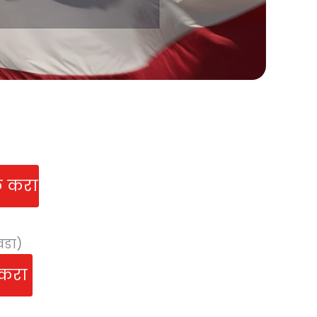
िक करा
वडा)
 करा