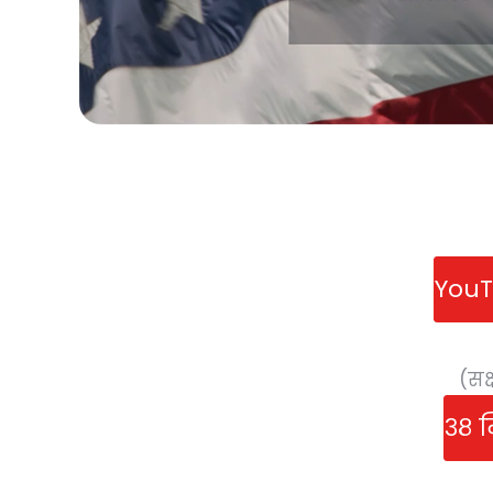
YouTu
(सक
३८ 