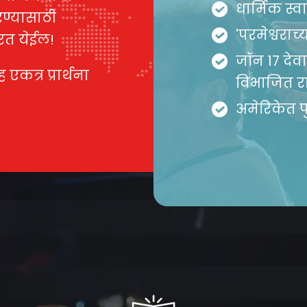
धार्मिक स्वात
रण्यासाठी
'परमेश्वराच
 परत येईल!
जॉन 17 देवा
 एकत्र प्रार्थना
विभाजित रा
अमेरिकेत 