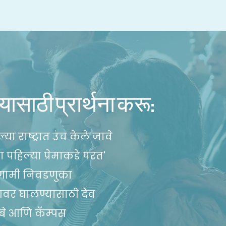
यासाठी प्रार्थना करू:
या राष्ट्रात उंच केले जावे
ा पहिल्या प्रेमाकडे परत'
गामी निवडणुका
आवर घालण्यासाठी देव
बे आणि कॅम्पस