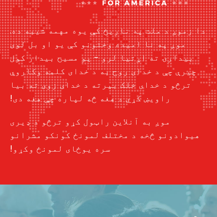
دا زموږ د ملت په تاریخ کې یوه مهمه شیبه ده.
موږ په نا امیده وختونو کې یو او بل لوی
بیدارۍ ته اړتیا لرو - یو مسیح بیدار کول
چیرې چې د خدای روح به د خدای کلمه وکاروي
ترڅو د خدای خلک بیرته د خدای زوی ته بیا
راویښ کړي د هغه څه لپاره چې هغه دی!
موږ به آنلاین راټول کړو ترڅو د ډیری
هیوادونو څخه د مختلف لمونځ کونکو مشرانو
سره یوځای لمونځ وکړو!