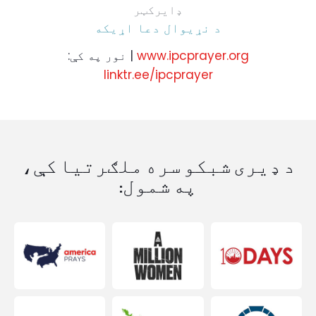
ډایرکټر
د نړیوال دعا اړیکه
www.ipcprayer.org
| نور په کې:
linktr.ee/ipcprayer
د ډیری شبکو سره ملګرتیا کې،
په شمول: