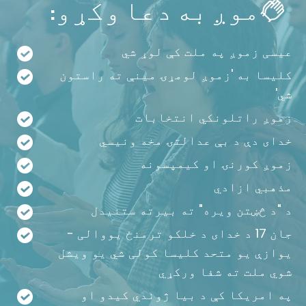
موږ به دعا وکړو:
عیسی زموږ په ملت کې لوړ شي
کلیسا به 'زموږ لومړۍ مینې ته راستون
شي'
زموږ راتلونکي انتخابات
خدای دې د بې عدالتۍ مخه ونیسي
زموږ کورنۍ او کیمپسونه
مذهبي ازادي
د "د څښتن ویره" ته بیرته ستنیدل
جان 17 د خدای د خلکو ترمنځ یووالی -
یوازې یو متحد کلیسا کولی شي یو ویشل
شوي ملت ته شفا ورکړي
په امریکا کې د بیا ژوندي کیدو او