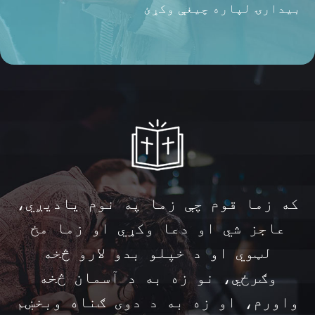
بیدارۍ لپاره چیغې وکړئ
که زما قوم چې زما په نوم یادیږي،
عاجز شي او دعا وکړي او زما مخ
لټوي او د خپلو بدو لارو څخه
وګرځي، نو زه به د آسمان څخه
واورم، او زه به د دوی ګناه وبخښم