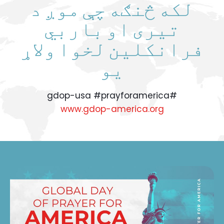
لکه څنګه چې موږ د
تیری او باربي
فرانکلین لخوا ولاړ
یو
#gdop-usa #prayforamerica
www.gdop-america.org