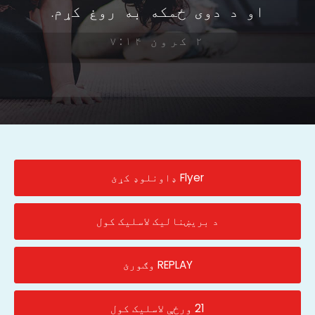
او د دوی ځمکه به روغ کړم.
۲ کرون ۷:۱۴
Flyer ډاونلوډ کړئ
د بریښنالیک لاسلیک کول
REPLAY وګورئ
21 ورځې لاسلیک کول