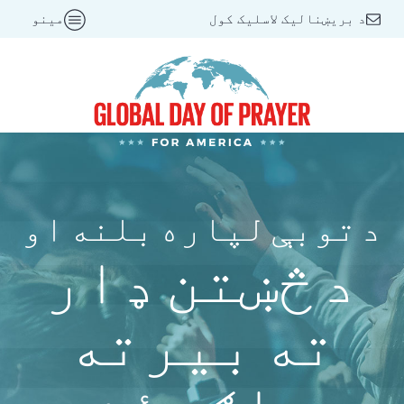
د بریښنالیک لاسلیک کول
مینو
د توبې لپاره بلنه او
د څښتن ډار
ته بیرته
راګرځئ