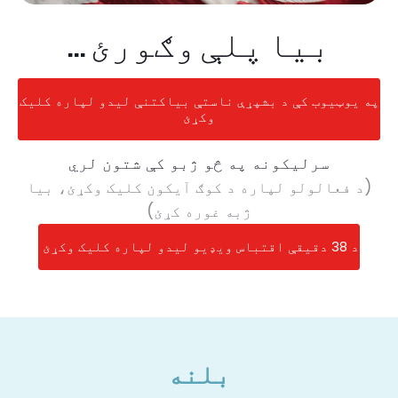
بیا پلې وګورئ ...
په یوټیوب کې د بشپړې ناستې بیاکتنې لیدو لپاره کلیک
وکړئ
سرلیکونه په څو ژبو کې شتون لري
(د فعالولو لپاره د کوګ آیکون کلیک وکړئ، بیا
ژبه غوره کړئ)
د 38 دقیقې اقتباس ویډیو لیدو لپاره کلیک وکړئ
بلنه