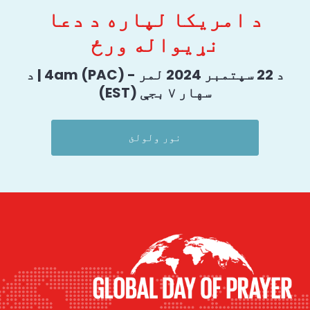
د امریکا لپاره د دعا
نړیواله ورځ
د 22 سپتمبر 2024 لمر - 4am (PAC) | د
سهار ۷ بجې (EST)
نور ولولئ