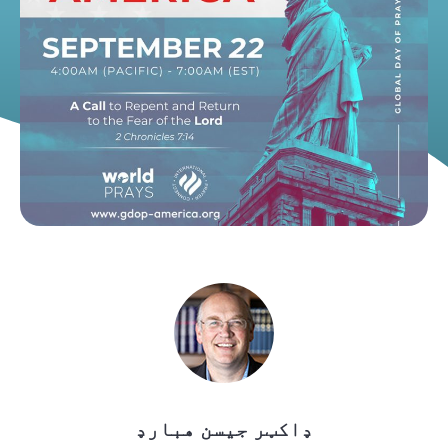
ډاکټر جیسن هبارډ