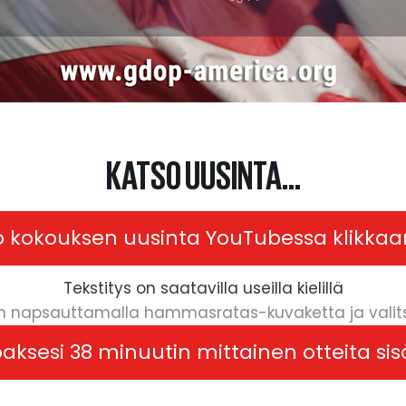
KATSO UUSINTA...
o kokouksen uusinta YouTubessa klikkaa
Tekstitys on saatavilla useilla kielillä
n napsauttamalla hammasratas-kuvaketta ja valitse 
oaksesi 38 minuutin mittainen otteita sis