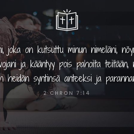
, joka on kutsuttu minun nimelläni, nöyr
ojani ja kääntyy pois pahoilta teiltään,
an heidän syntinsä anteeksi ja parann
2 CHRON 7:14