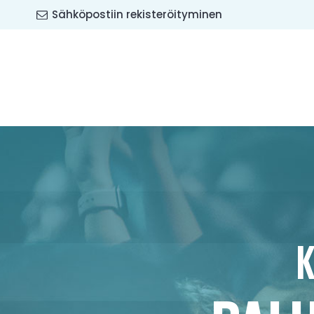
Sähköpostiin rekisteröityminen
K