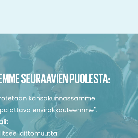
EMME SEURAAVIEN PUOLESTA:
orotetaan kansakunnassamme
 "palattava ensirakkauteemme".
lit
litsee laittomuutta