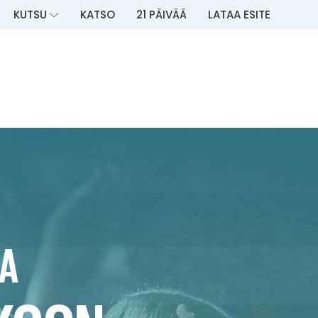
KUTSU
KATSO
21 PÄIVÄÄ
LATAA ESITE
JA