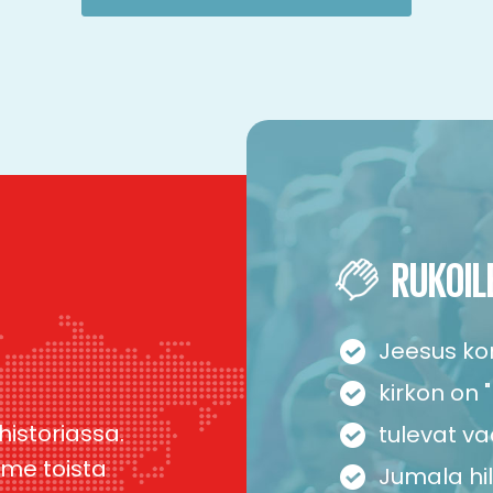
RUKOIL
Jeesus k
kirkon on
istoriassa.
tulevat vaa
mme toista
Jumala hil