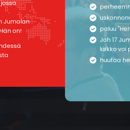
 jossa
perheem
uskonnon
in Jumalan
paluu "Her
 Hän on!
Joh 17 Ju
yhdessä
kirkko vo
sta
huutaa he