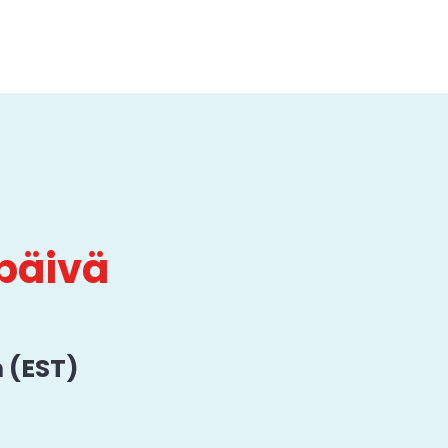
päivä
 (EST)