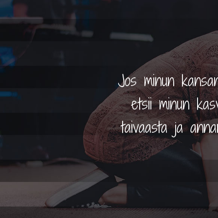
Jos minun kansani
etsii minun kasv
taivaasta ja ann