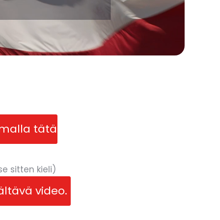
malla tätä
sitten kieli)
ältävä video.