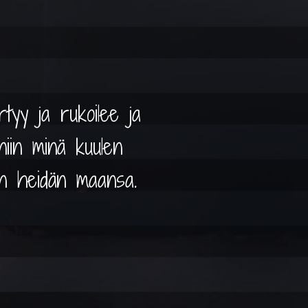
tyy ja rukoilee ja
 niin minä kuulen
an heidän maansa.