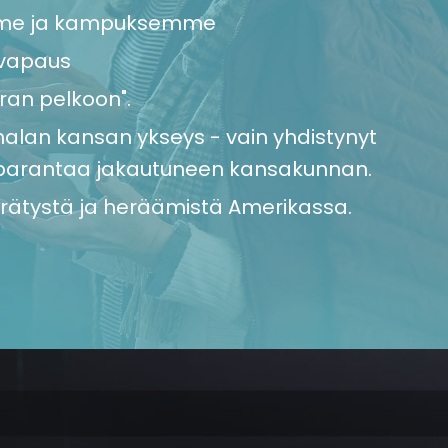
me ja kampuksemme
vapaus
ran pelkoon".
malan kansan ykseys - vain yhdistynyt
i parantaa jakautuneen kansakunnan.
rätystä ja heräämistä Amerikassa.