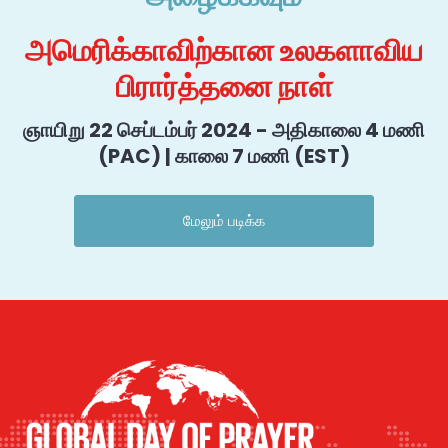
அமெரிக்காவிற்கான உலகளாவிய
பிரார்த்தனை நாள்
ஞாயிறு 22 செப்டம்பர் 2024 - அதிகாலை 4 மணி
(PAC) | காலை 7 மணி (EST)
மேலும் படிக்க