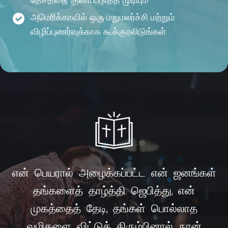
அமெரிக்காவில் ஒரு மறுமலர்ச்சி மற்றும்
விழிப்புணர்வுக்காக கூக்குரலிடுங்கள்
என் பெயரால் அழைக்கப்பட்ட என் ஜனங்கள்
தங்களைத் தாழ்த்தி ஜெபித்து, என்
முகத்தைத் தேடி, தங்கள் பொல்லாத
வழிகளை விட்டுத் திரும்பினால், நான்