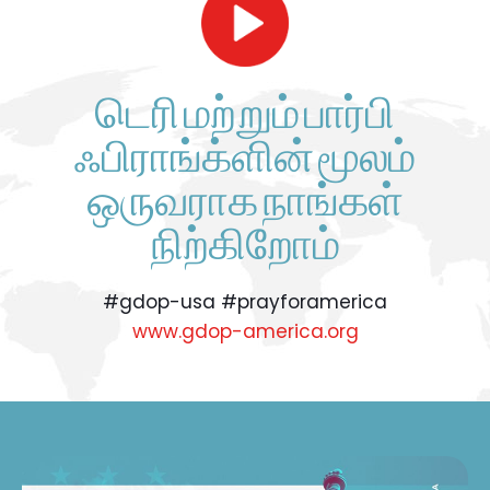
டெரி மற்றும் பார்பி
ஃபிராங்க்ளின் மூலம்
ஒருவராக நாங்கள்
நிற்கிறோம்
#gdop-usa #prayforamerica
www.gdop-america.org