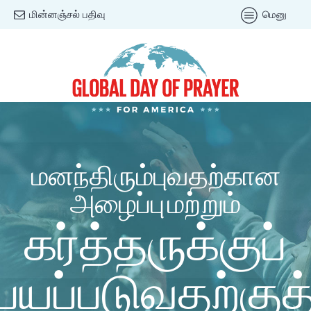
மின்னஞ்சல் பதிவு
மெனு
மனந்திரும்புவதற்கான
அழைப்பு மற்றும்
கர்த்தருக்குப்
பயப்படுவதற்குத