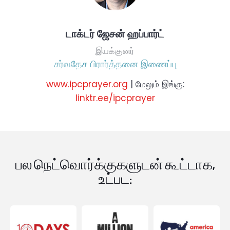
டாக்டர் ஜேசன் ஹப்பார்ட்
இயக்குனர்
சர்வதேச பிரார்த்தனை இணைப்பு
www.ipcprayer.org
| மேலும் இங்கு:
linktr.ee/ipcprayer
பல நெட்வொர்க்குகளுடன் கூட்டாக,
உட்பட: