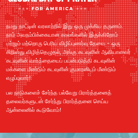
நமது நாட்டின் வரலாற்றில் இது ஒரு முக்கிய தருணம்.
நாம் அவநம்பிக்கையான காலங்களில் இருக்கிறோம்
மற்றும் மற்றொரு பெரிய விழிப்புணர்வு தேவை - ஒரு
கிறிஸ்து விழித்தெழுதல், அங்கு கடவுளின் ஆவியானவர்
கடவுளின் வார்த்தையைப் பயன்படுத்தி கடவுளின்
மக்களை மீண்டும் கடவுளின் குமாரனிடம் மீண்டும்
எழுப்புவார்!
பல நாடுகளைச் சேர்ந்த பல்வேறு பிரார்த்தனைத்
தலைவர்களுடன் சேர்ந்து பிரார்த்தனை செய்ய
ஆன்லைனில் கூடுவோம்!