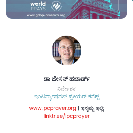
ಡಾ ಜೇಸನ್ ಹಬಾರ್ಡ್
ನಿರ್ದೇಶಕ
ಇಂಟರ್ನ್ಯಾಷನಲ್ ಪ್ರೇಯರ್ ಕನೆಕ್ಟ್
www.ipcprayer.org
| ಇನ್ನಷ್ಟು ಇಲ್ಲಿ:
linktr.ee/ipcprayer