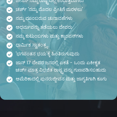
ಜೀಸಸ್ ನಮ್ಮ ರಾಷ್ಟ್ರದಲ್ಲಿ ಉದಾತ್ತವಾಗಲು
ಚರ್ಚ್ 'ನಮ್ಮ ಮೊದಲ ಪ್ರೀತಿಗೆ ಮರಳಲು'
ನಮ್ಮ ಮುಂಬರುವ ಚುನಾವಣೆಗಳು
ಅಧರ್ಮವನ್ನು ತಡೆಯಲು ದೇವರು
ನಮ್ಮ ಕುಟುಂಬಗಳು ಮತ್ತು ಕ್ಯಾಂಪಸ್‌ಗಳು
ಧಾರ್ಮಿಕ ಸ್ವಾತಂತ್ರ್ಯ
'ಭಗವಂತನ ಭಯ'ಕ್ಕೆ ಹಿಂತಿರುಗುವುದು
ಜಾನ್ 17 ದೇವರ ಜನರಲ್ಲಿ ಏಕತೆ - ಒಂದು ಏಕೀಕೃತ
ಚರ್ಚ್ ಮಾತ್ರ ವಿಭಜಿತ ರಾಷ್ಟ್ರವನ್ನು ಗುಣಪಡಿಸಬಹುದು
ಅಮೆರಿಕಾದಲ್ಲಿ ಪುನರುಜ್ಜೀವನ ಮತ್ತು ಜಾಗೃತಿಗಾಗಿ ಕೂಗು