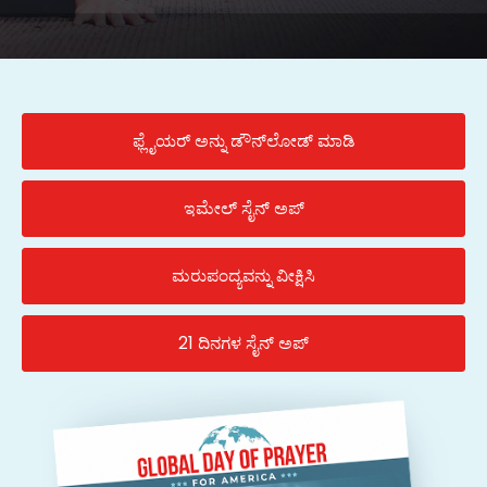
ಫ್ಲೈಯರ್ ಅನ್ನು ಡೌನ್‌ಲೋಡ್ ಮಾಡಿ
ಇಮೇಲ್ ಸೈನ್ ಅಪ್
ಮರುಪಂದ್ಯವನ್ನು ವೀಕ್ಷಿಸಿ
21 ದಿನಗಳ ಸೈನ್ ಅಪ್