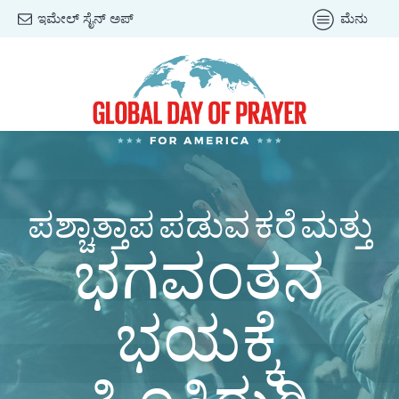
ಇಮೇಲ್ ಸೈನ್ ಅಪ್
ಮೆನು
ಪಶ್ಚಾತ್ತಾಪ ಪಡುವ ಕರೆ ಮತ್ತು
ಭಗವಂತನ
ಭಯಕ್ಕೆ
ಹಿಂತಿರುಗಿ