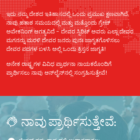
ಇದು ನಮ್ಮ ದೇಶದ ಇತಿಹಾಸದಲ್ಲಿ ಒಂದು ಪ್ರಮುಖ ಕ್ಷಣವಾಗಿದೆ.
ನಾವು ಹತಾಶ ಸಮಯದಲ್ಲಿ ಮತ್ತು ಮತ್ತೊಂದು ಗ್ರೇಟ್
ಅವೇಕನಿಂಗ್ ಅಗತ್ಯವಿದೆ - ದೇವರ ಸ್ಪಿರಿಟ್ ಅವರು ಎಲ್ಲಾ ದೇವರ
ಮಗನನ್ನು ಮರಳಿ ದೇವರ ಜನರು ಪುನಃ ಜಾಗೃತಗೊಳಿಸಲು
ದೇವರ ಪದಗಳ ಬಳಸಿ ಅಲ್ಲಿ ಒಂದು ಕ್ರಿಸ್ತನ ಜಾಗೃತಿ!
ಅನೇಕ ರಾಷ್ಟ್ರಗಳ ವಿವಿಧ ಪ್ರಾರ್ಥನಾ ನಾಯಕರೊಂದಿಗೆ
ಪ್ರಾರ್ಥಿಸಲು ನಾವು ಆನ್‌ಲೈನ್‌ನಲ್ಲಿ ಸಂಗ್ರಹಿಸುತ್ತೇವೆ!
ನಾವು ಪ್ರಾರ್ಥಿಸುತ್ತೇವೆ: