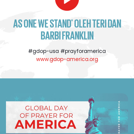
AS ONE WE STAND' OLEH TERI DAN
BARBI FRANKLIN
#gdop-usa #prayforamerica
www.gdop-america.org