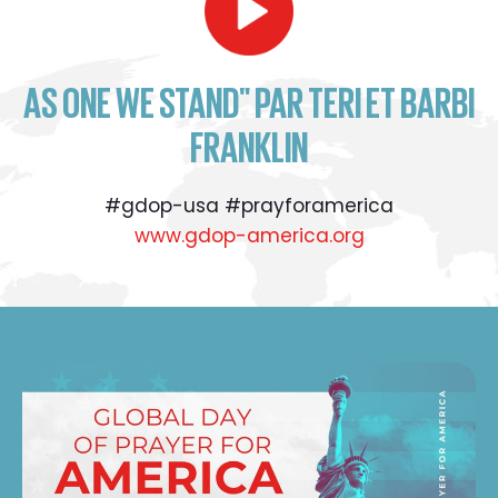
AS ONE WE STAND" PAR TERI ET BARBI
FRANKLIN
#gdop-usa #prayforamerica
www.gdop-america.org