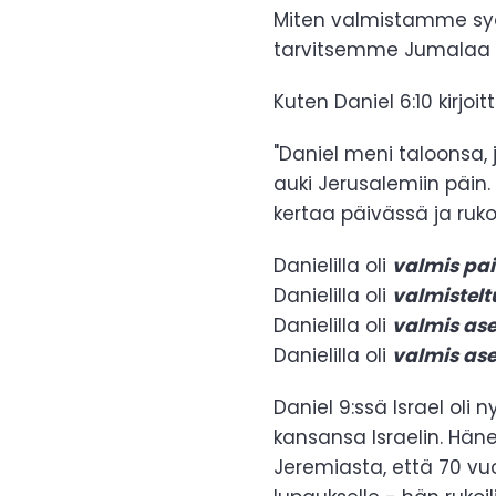
Miten valmistamme s
tarvitsemme Jumalaa e
Kuten Daniel 6:10 kirjoit
"Daniel meni taloonsa, 
auki Jerusalemiin päin.
kertaa päivässä ja rukoi
Danielilla oli
valmis pa
Danielilla oli
valmistelt
Danielilla oli
valmis as
Danielilla oli
valmis as
Daniel 9:ssä Israel ol
kansansa Israelin. Hän
Jeremiasta, että 70 vu