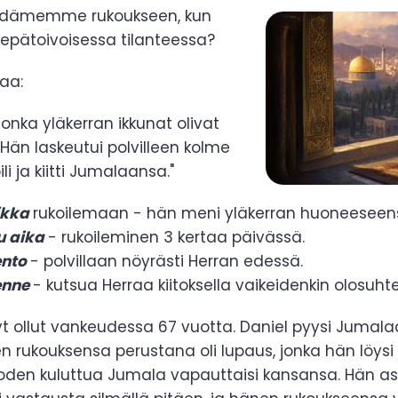
ydämemme rukoukseen, kun
pätoivoisessa tilanteessa?
taa:
jonka yläkerran ikkunat olivat
 Hän laskeutui polvilleen kolme
li ja kiitti Jumalaansa."
ikka
rukoilemaan - hän meni yläkerran huoneeseen
u aika
- rukoileminen 3 kertaa päivässä.
ento
- polvillaan nöyrästi Herran edessä.
enne
- kutsua Herraa kiitoksella vaikeidenkin olosuhte
i nyt ollut vankeudessa 67 vuotta. Daniel pyysi Jum
en rukouksensa perustana oli lupaus, jonka hän löy
oden kuluttua Jumala vapauttaisi kansansa. Hän as