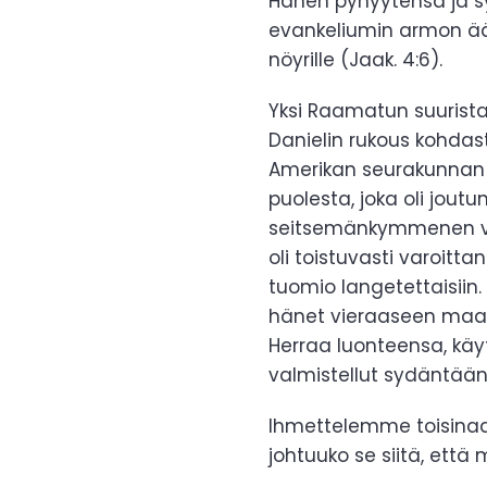
Hänen pyhyytensä ja sy
evankeliumin armon ää
nöyrille (Jaak. 4:6).
Yksi Raamatun suurista
Danielin rukous kohda
Amerikan seurakunnan 
puolesta, joka oli jou
seitsemänkymmenen vu
oli toistuvasti varoitt
tuomio langetettaisiin. 
hänet vieraaseen maaha
Herraa luonteensa, käy
valmistellut sydäntään
Ihmettelemme toisinaan
johtuuko se siitä, ett