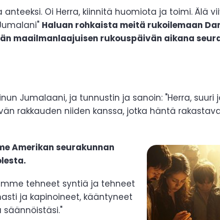
 anteeksi. Oi Herra, kiinnitä huomiota ja toimi. Älä vi
Jumalani"
Haluan rohkaista meitä rukoilemaan Danie
än maailmanlaajuisen rukouspäivän aikana seura
minun Jumalaani, ja tunnustin ja sanoin: "Herra, suur
syvän rakkauden niiden kanssa, jotka häntä rakastav
me Amerikan seurakunnan
lesta.
olemme tehneet syntiä ja tehneet
asti ja kapinoineet, kääntyneet
a säännöistäsi."