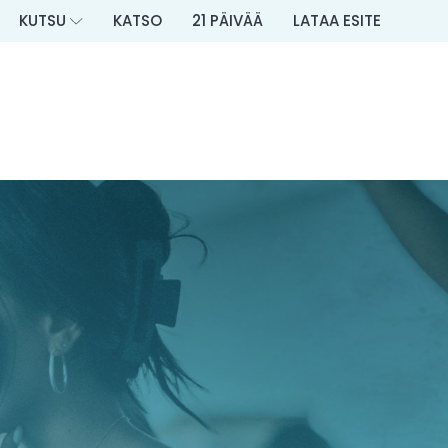
KUTSU
KATSO
21 PÄIVÄÄ
LATAA ESITE