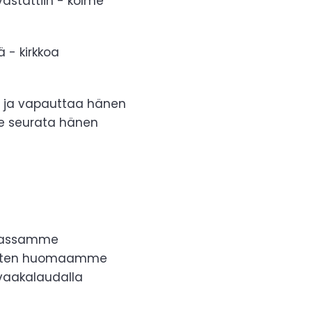
vastattiin - kolme
- kirkkoa
tä ja vapauttaa hänen
me seurata hänen
?
nnassamme
 Kuten huomaamme
 vaakalaudalla