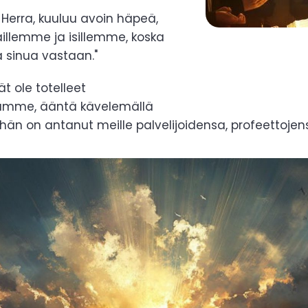
e, Herra, kuuluu avoin häpeä,
aillemme ja isillemme, koska
 sinua vastaan."
vät ole totelleet
amme, ääntä kävelemällä
hän on antanut meille palvelijoidensa, profeettojens