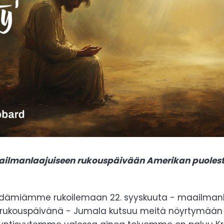
lmanlaajuiseen rukouspäivään Amerikan puolesta
dämiämme rukoilemaan 22. syyskuuta - maailmanl
 rukouspäivänä - Jumala kutsuu meitä nöyrtymää