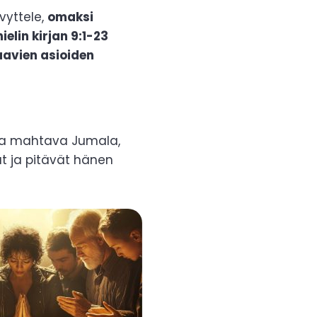
ivyttele,
omaksi
lin kirjan 9:1-23
avien asioiden
i ja mahtava Jumala,
at ja pitävät hänen