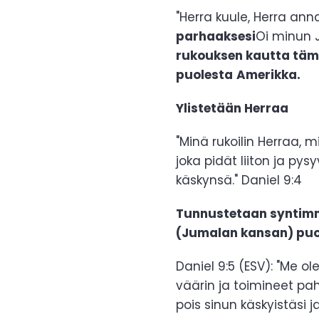
"Herra kuule, Herra anna
parhaaksesi
Oi minun 
rukouksen kautta täm
puolesta
Amerikka.
Ylistetään Herraa
"Minä rukoilin Herraa, 
joka pidät liiton ja py
käskynsä." Daniel 9:4
Tunnustetaan syntim
(Jumalan kansan) puo
Daniel 9:5 (ESV): "Me 
väärin ja toimineet pah
pois sinun käskyistäsi j