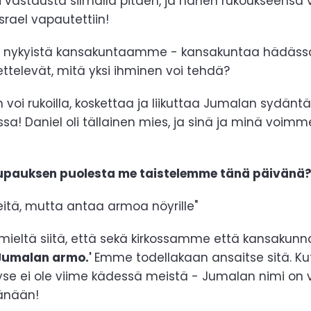
li vastausta silmällä pitäen, ja hänen rukoukseensa 
rael vapautettiin!
 nykyistä kansakuntaamme - kansakuntaa hädässä 
ttelevät, mitä yksi ihminen voi tehdä?
n voi rukoilla, koskettaa ja liikuttaa Jumalan sydän
! Daniel oli tällainen mies, ja sinä ja minä voim
lupauksen puolesta me taistelemme tänä päivänä
itä, mutta antaa armoa nöyrille"
ieltä siitä, että sekä kirkossamme että kansaku
Jumalan armo.'
Emme todellakaan ansaitse sitä.
kyse ei ole viime kädessä meistä - Jumalan nimi on
änään!