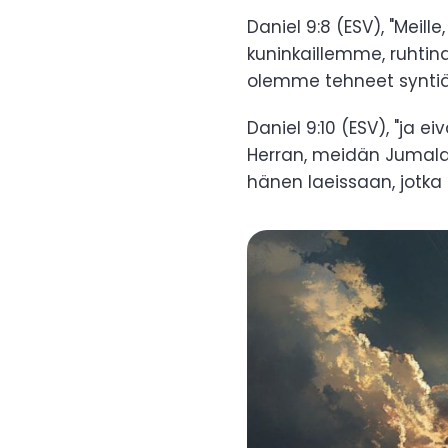
Daniel 9:8 (ESV), "Meill
kuninkaillemme, ruhtin
olemme tehneet syntiä
Daniel 9:10 (ESV), "ja ei
Herran, meidän Jumal
hänen laeissaan, jotka 