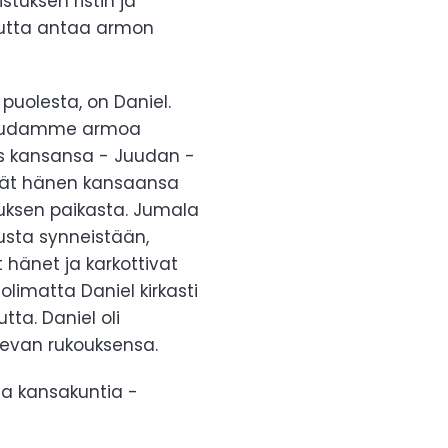
uksen ristin ja
mutta antaa armon
puolesta, on Daniel.
a huudamme armoa
us kansansa - Juudan -
tivät hänen kansaansa
ksen paikasta. Jumala
nusta synneistään,
t hänet ja karkottivat
limatta Daniel kirkasti
ta. Daniel oli
levan rukouksensa.
ta kansakuntia -