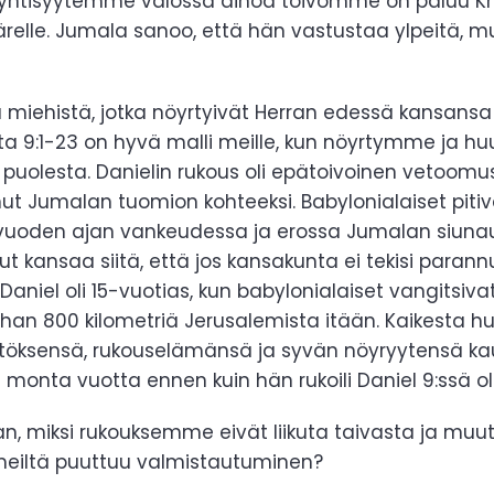
ntisyytemme valossa ainoa toivomme on paluu Krist
relle. Jumala sanoo, että hän vastustaa ylpeitä, 
 miehistä, jotka nöyrtyivät Herran edessä kansansa 
sta 9:1-23 on hyvä malli meille, kun nöyrtymme j
puolesta. Danielin rukous oli epätoivoinen vetoom
tunut Jumalan tuomion kohteeksi. Babylonialaiset pi
oden ajan vankeudessa ja erossa Jumalan siunau
anut kansaa siitä, että jos kansakunta ei tekisi paran
Daniel oli 15-vuotias, kun babylonialaiset vangitsiva
n 800 kilometriä Jerusalemista itään. Kaikesta huo
töksensä, rukouselämänsä ja syvän nöyryytensä kaut
 monta vuotta ennen kuin hän rukoili Daniel 9:ssä o
, miksi rukouksemme eivät liikuta taivasta ja muu
ä meiltä puuttuu valmistautuminen?