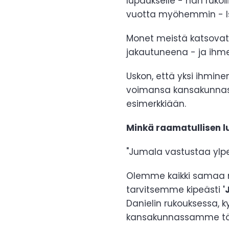
lupaukselle - hän rukoi
vuotta myöhemmin - Is
Monet meistä katsovat
jakautuneena - ja ihme
Uskon, että yksi ihmine
voimansa kansakunnassa
esimerkkiään.
Minkä raamatullisen 
"Jumala vastustaa ylpe
Olemme kaikki samaa m
tarvitsemme kipeästi
'
Danielin rukouksessa, 
kansakunnassamme t