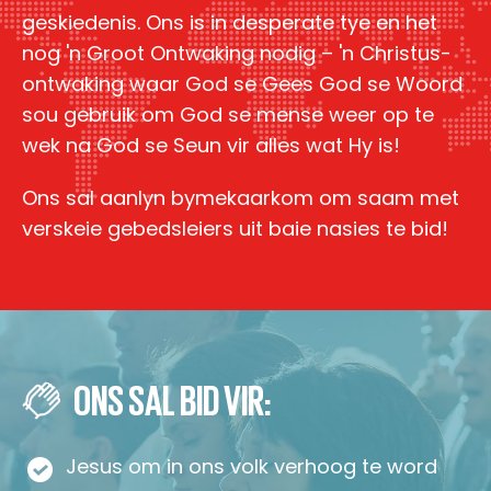
geskiedenis. Ons is in desperate tye en het
nog 'n Groot Ontwaking nodig – 'n Christus-
ontwaking waar God se Gees God se Woord
sou gebruik om God se mense weer op te
wek na God se Seun vir alles wat Hy is!
Ons sal aanlyn bymekaarkom om saam met
verskeie gebedsleiers uit baie nasies te bid!
ONS SAL BID VIR:
Jesus om in ons volk verhoog te word