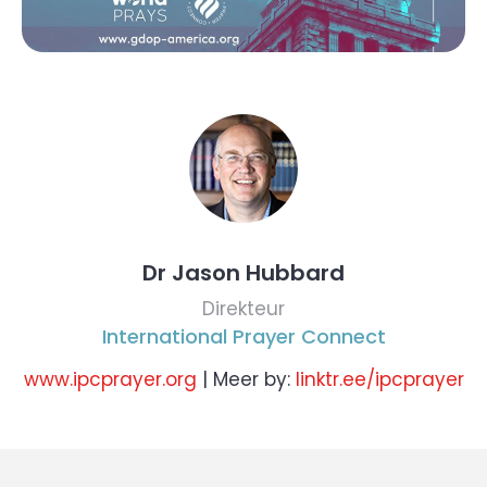
Dr Jason Hubbard
Direkteur
International Prayer Connect
www.ipcprayer.org
| Meer by:
linktr.ee/ipcprayer