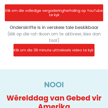
Klik om die volledige vergaderingherhaling op YouTube
te kyk
Onderskrifte is in verskeie tale beskikbaar
(klik op die rat-ikoon om te aktiveer, kies dan
taal)
Klik om die 38 minute uittreksels video te kyk
NOOI
Wêrelddag van Gebed vir
Amerika