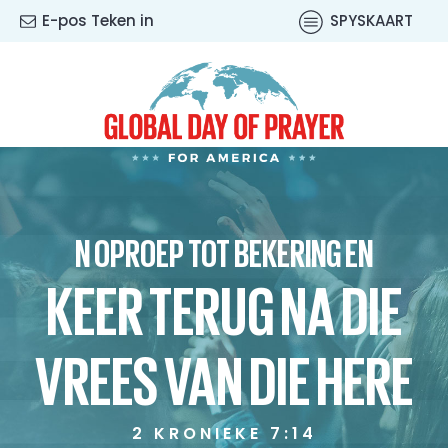
E-pos Teken in
SPYSKAART
N OPROEP TOT BEKERING EN
KEER TERUG NA DIE
VREES VAN DIE HERE
2 KRONIEKE 7:14