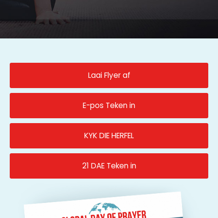
Laai Flyer af
E-pos Teken in
KYK DIE HERFEL
21 DAE Teken in