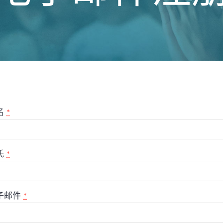
名
*
氏
*
子邮件
*