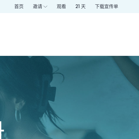
首页
邀请
观看
21 天
下载宣传单
册