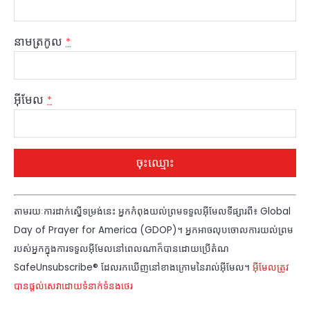
នាមត្រកូល
*
អ៊ីមែល
*
ការ
តាមរយៈការដាក់ស្នើទម្រង់នេះ អ្នកកំពុងយល់ព្រមទទួលអ៊ីមែលទីផ្សារពី៖ Global
ប្រើ
Day of Prayer for America (GDOP)។ អ្នកអាចលុបចោលការយល់ព្រម
ប្រាស់
របស់អ្នកក្នុងការទទួលអ៊ីមែលនៅពេលណាក៏បានដោយប្រើតំណ
ទំនាក់
SafeUnsubscribe® ដែលរកឃើញនៅខាងក្រោមនៃរាល់អ៊ីមែល។
អ៊ីមែលត្រូវ
ទំនងថេរ។
បានផ្តល់សេវាដោយទំនាក់ទំនងថេរ
សូម
ទុកវាល