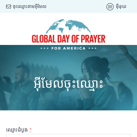
ចុះឈ្មោះតាមអ៊ីមែល
ម៉ឺនុយ
អ៊ីមែលចុះឈ្មោះ
ឈ្មោះដំបូង
*