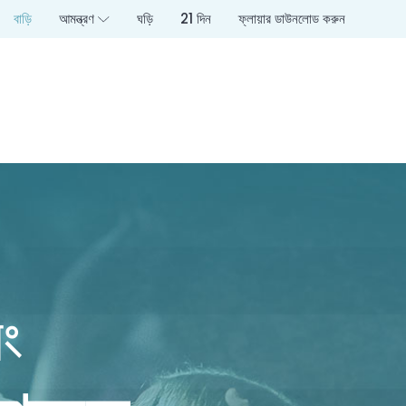
বাড়ি
আমন্ত্রণ
ঘড়ি
21 দিন
ফ্লায়ার ডাউনলোড করুন
বং