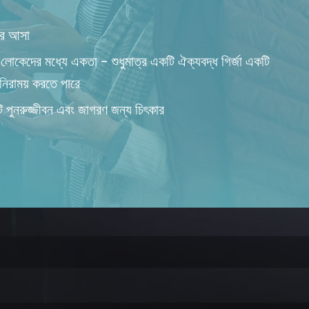
িরে আসা
লোকেদের মধ্যে একতা - শুধুমাত্র একটি ঐক্যবদ্ধ গির্জা একটি
নিরাময় করতে পারে
 পুনরুজ্জীবন এবং জাগরণ জন্য চিৎকার