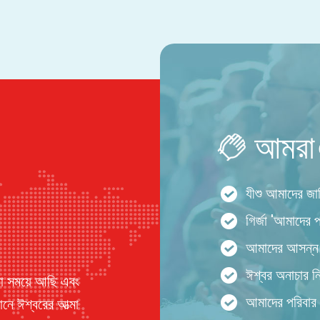
আমরা এ
যীশু আমাদের জা
গির্জা 'আমাদের 
আমাদের আসন্ন ন
ঈশ্বর অনাচার ন
য়া সময়ে আছি এবং
আমাদের পরিবার 
নে ঈশ্বরের আত্মা