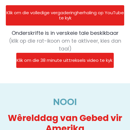
Klik om die volledige vergaderingherhaling op YouTube
te kyk
Onderskrifte is in verskeie tale beskikbaar
(klik op die rat-ikoon om te aktiveer, kies dan
taal)
Klik om die 38 minute uittreksels video te kyk
NOOI
Wêrelddag van Gebed vir
Amerika