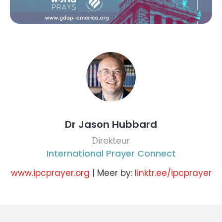
Dr Jason Hubbard
Direkteur
International Prayer Connect
www.ipcprayer.org
| Meer by:
linktr.ee/ipcprayer