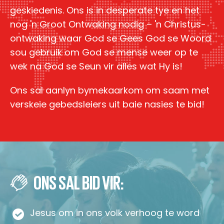
geskiedenis. Ons is in desperate tye en het
nog 'n Groot Ontwaking nodig – 'n Christus-
ontwaking waar God se Gees God se Woord
sou gebruik om God se mense weer op te
wek na God se Seun vir alles wat Hy is!
Ons sal aanlyn bymekaarkom om saam met
verskeie gebedsleiers uit baie nasies te bid!
ONS SAL BID VIR:
Jesus om in ons volk verhoog te word