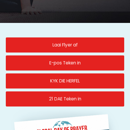
Laai Flyer af
E-pos Teken in
KYK DIE HERFEL
21 DAE Teken in