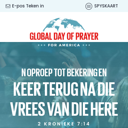
E-pos Teken in
SPYSKAART
N OPROEP TOT BEKERING EN
KEER TERUG NA DIE
VREES VAN DIE HERE
2 KRONIEKE 7:14