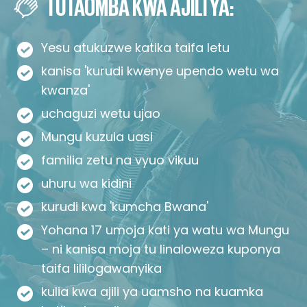
TUTAOMBA KWA AJILI YA:
Yesu atukuzwe katika taifa letu
kanisa 'kurudi kwenye upendo wetu wa
kwanza'
uchaguzi wetu ujao
Mungu kuzuia uasi
familia zetu na vyuo vikuu
uhuru wa kidini
kurudi kwa 'kumcha Bwana'
Yohana 17 umoja kati ya watu wa Mungu
– ni kanisa moja tu linaloweza kuponya
taifa lililogawanyika
kulia kwa ajili ya uamsho na kuamka