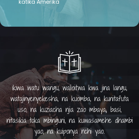
katika Amerika
ikiwa watu wangu, walioitwa kwa jina langu,
watajinyenyekesha, na kuomba, na kunitafuta
uso, na kuziacha njia zao mbaya; basi,
nitasikia toka mbinguni, na kuwasamehe dhambi
yao, na kuiponya nchi yao.