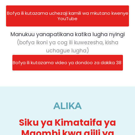
Bofya ili kutazama uchezaji kamili wa mkutano kwenye
YouTube
Manukuu yanapatikana katika lugha nyingi
(bofya ikoni ya cog ili kuwezesha, kisha
uchague lugha)
Bofya ili kutazama video ya dondoo za dakika 38
ALIKA
Siku ya Kimataifa ya
Maombi kwa ajili ya