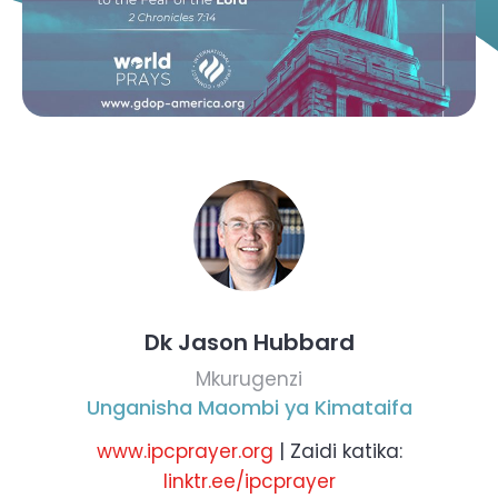
Dk Jason Hubbard
Mkurugenzi
Unganisha Maombi ya Kimataifa
www.ipcprayer.org
| Zaidi katika:
linktr.ee/ipcprayer