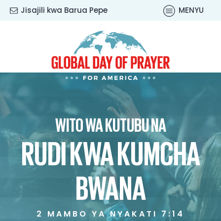
Jisajili kwa Barua Pepe
MENYU
WITO WA KUTUBU NA
RUDI KWA KUMCHA
BWANA
2 MAMBO YA NYAKATI 7:14