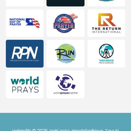
Hakimiliki © 2026. Haki zote zimehifadhiwa. Tovuti