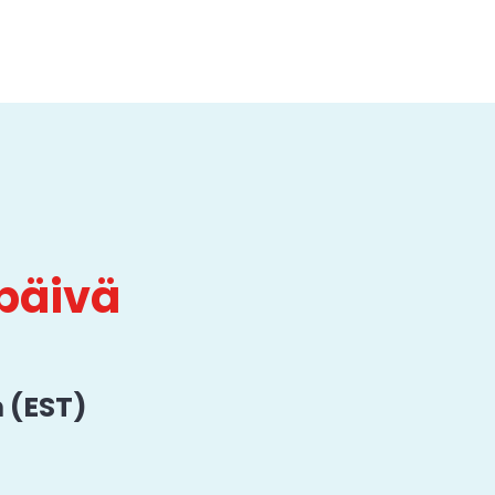
päivä
 (EST)