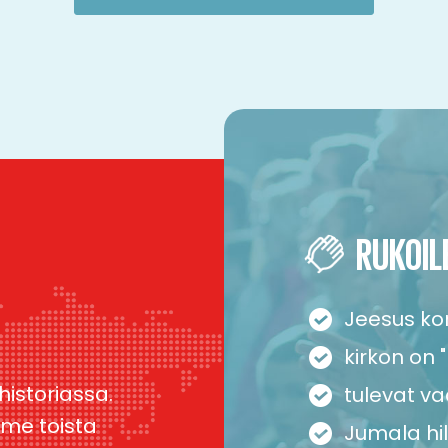
RUKOIL
Jeesus k
kirkon on
istoriassa.
tulevat vaa
mme toista
Jumala hil