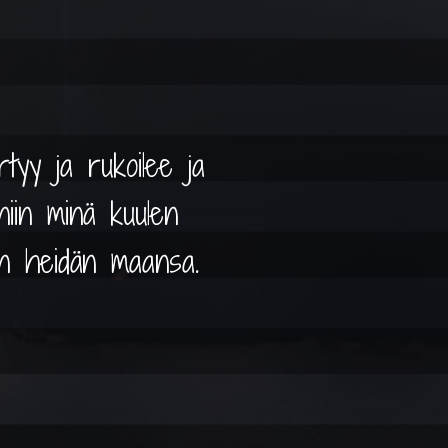
tyy ja rukoilee ja
 niin minä kuulen
an heidän maansa.