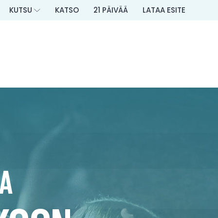
KUTSU
KATSO
21 PÄIVÄÄ
LATAA ESITE
JA