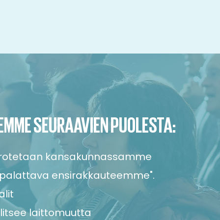
EMME SEURAAVIEN PUOLESTA:
orotetaan kansakunnassamme
 "palattava ensirakkauteemme".
lit
litsee laittomuutta