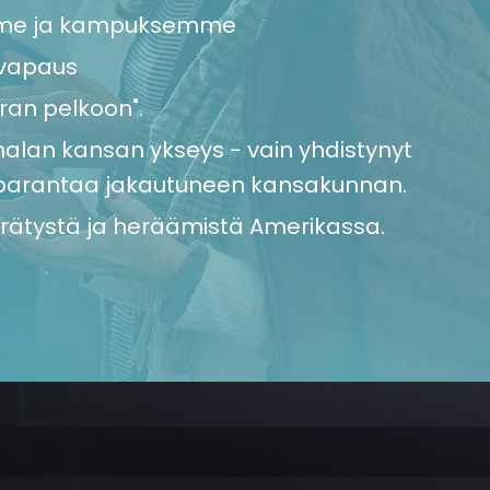
me ja kampuksemme
vapaus
ran pelkoon".
malan kansan ykseys - vain yhdistynyt
i parantaa jakautuneen kansakunnan.
rätystä ja heräämistä Amerikassa.