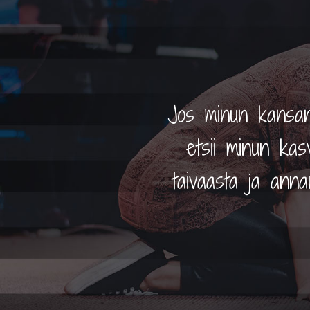
Jos minun kansani
etsii minun kasv
taivaasta ja ann