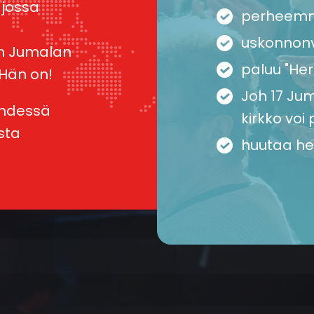
 jossa
perheem
uskonnon
in Jumalan
paluu "Her
 Hän on!
Joh 17 Ju
yhdessä
kirkko vo
sta
huutaa he