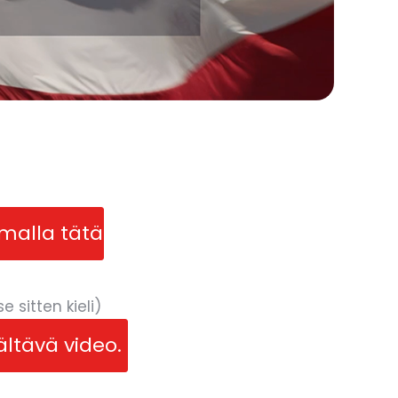
malla tätä
sitten kieli)
ältävä video.