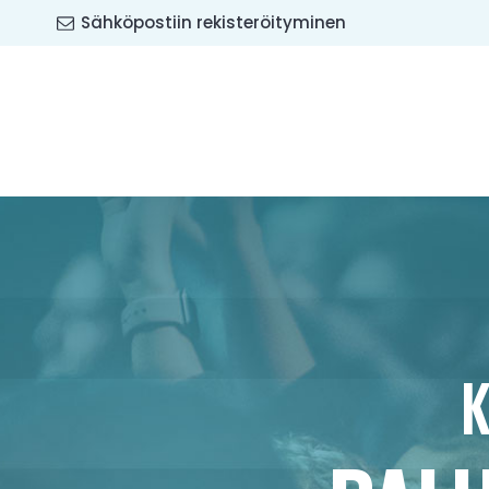
Sähköpostiin rekisteröityminen
K