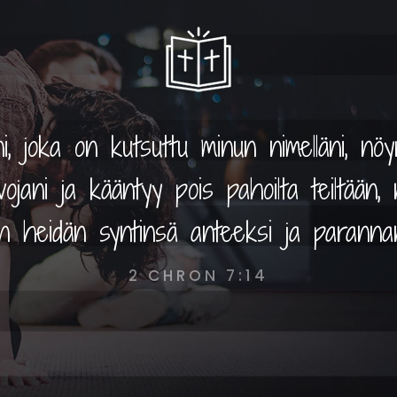
, joka on kutsuttu minun nimelläni, nöyr
ojani ja kääntyy pois pahoilta teiltään,
an heidän syntinsä anteeksi ja parann
2 CHRON 7:14