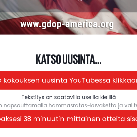
KATSO UUSINTA...
o kokouksen uusinta YouTubessa klikkaa
Tekstitys on saatavilla useilla kielillä
n napsauttamalla hammasratas-kuvaketta ja valitse 
oaksesi 38 minuutin mittainen otteita sis