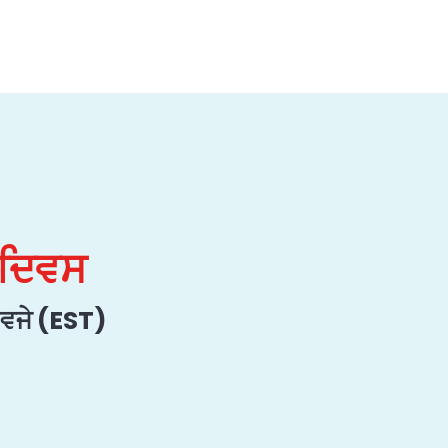
 ਦਿਵਸ
 ਵਜੇ (EST)