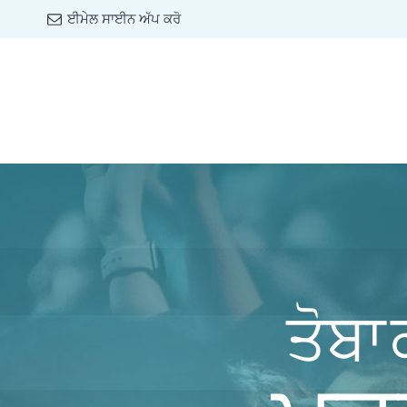
ਈਮੇਲ ਸਾਈਨ ਅੱਪ ਕਰੋ
ਤੋਬਾ