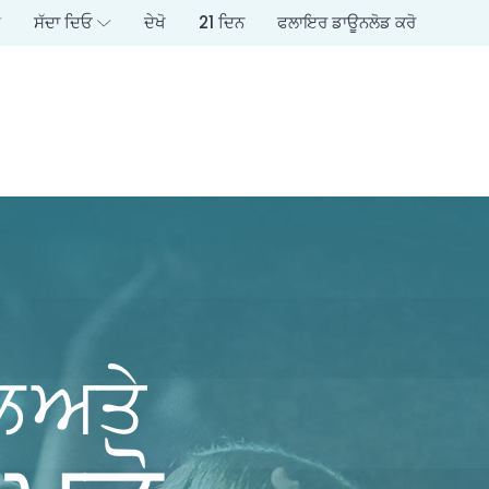
ਰ
ਸੱਦਾ ਦਿਓ
ਦੇਖੋ
21 ਦਿਨ
ਫਲਾਇਰ ਡਾਊਨਲੋਡ ਕਰੋ
ਲ ਅਤੇ