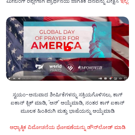
ಮೀಟಿಂಗ್ ರಿಪ್ಲೇಗಾಗಿ ಪ್ರಾರ್ಥನೆಯ ಜಾಗತಿಕ ದಿನವನ್ನು ವೀಕ್ಷಿಸಿ
ಇಲ್ಲಿ
:
ಸ್ವಯಂ-ಅನುವಾದ ಶೀರ್ಷಿಕೆಗಳನ್ನು ಸಕ್ರಿಯಗೊಳಿಸಲು, ಕಾಗ್
ಐಕಾನ್ ಕ್ಲಿಕ್ ಮಾಡಿ, 'ಆನ್' ಆಯ್ಕೆಮಾಡಿ, ನಂತರ ಕಾಗ್ ಐಕಾನ್
ಮೂಲಕ ಹಿಂತಿರುಗಿ ಮತ್ತು ಭಾಷೆಯನ್ನು ಆಯ್ಕೆಮಾಡಿ
ಆಧ್ಯಾತ್ಮಿಕ ವಿಮೋಚನೆಯ ಘೋಷಣೆಯನ್ನು ಡೌನ್‌ಲೋಡ್ ಮಾಡಿ