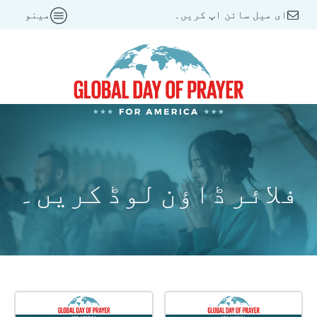
ای میل سائن اپ کریں۔
مینو
فلائر ڈاؤن لوڈ کریں۔