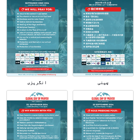
چینی
انگریزی