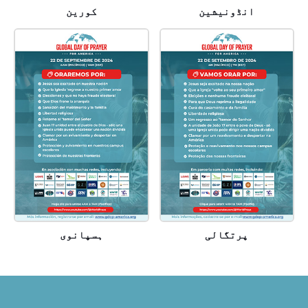
انڈونیشین
کورین
پرتگالی
ہسپانوی