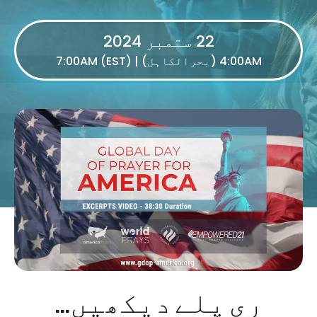
22 ستمبر 2024
4:00AM (بحرالکاہل) | 7:00AM (EST)
ری پلے دیکھیں...