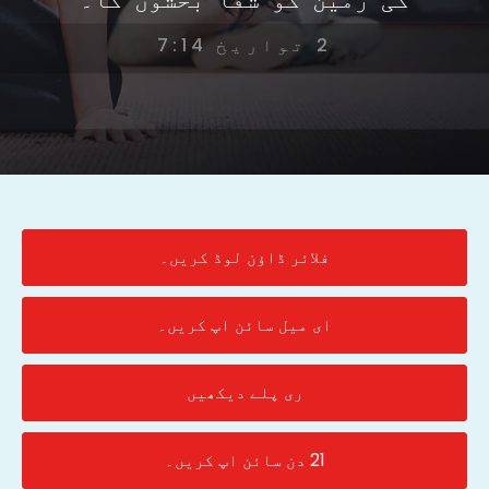
2 تواریخ 7:14
فلائر ڈاؤن لوڈ کریں۔
ای میل سائن اپ کریں۔
ری پلے دیکھیں
21 دن سائن اپ کریں۔