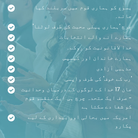
یسوع کو ہماری قوم میں سربلند کیا
جائے۔
چرچ 'ہماری پہلی محبت کی طرف لوٹنا'
ہمارے آنے والے انتخابات
خدا لاقانونیت کو روکے۔
ہمارے خاندان اور کیمپس
مذہبی آزادی
'رب کے خوف' کی طرف واپسی
جان 17 خدا کے لوگوں کے درمیان وحدانیت
- صرف ایک متحدہ چرچ ہی ایک منقسم قوم
کو شفا دے سکتا ہے
امریکہ میں بحالی اور بیداری کے لیے
پکارو