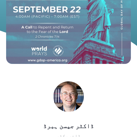
ڈاکٹر جیسن ہبرڈ
ڈائریکٹر