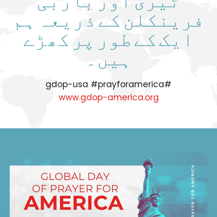
فرینکلن کے ذریعہ ہم
ایک کے طور پر کھڑے
ہیں۔
#gdop-usa #prayforamerica
www.gdop-america.org