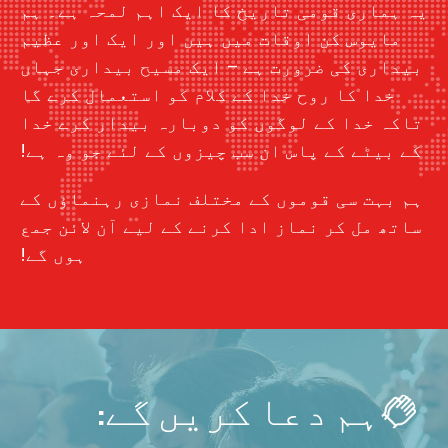
یہ ہماری قومی تاریخ کا ایک اہم لمحہ ہے۔ ہم
مایوس کن اوقات میں ہیں اور ایک اور عظیم
بیداری کی ضرورت ہے – ایک مسیح بیداری جہاں
خدا کا روح خدا کے کلام کو استعمال کرے گا
تاکہ خدا کے لوگوں کو دوبارہ بیدار کرے خدا
کے بیٹے کے پاس ان سب چیزوں کے لئے جو وہ ہے!
ہم بہت سی قوموں کے مختلف نمازی رہنماؤں کے
ساتھ مل کر نماز ادا کرنے کے لیے آن لائن جمع
ہوں گے!
ہم دعا کریں گے: