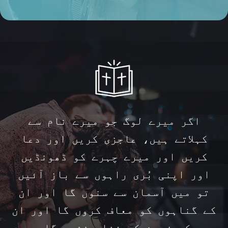
اگر میرے لوگ جو میرے نام سے
کہلاتے ہیں، عاجزی کریں اور دعا
کریں اور میرے چہرے کو ڈھونڈیں
اور اپنی بُری راہوں سے باز آئیں
تو میں آسمان سے سنوں گا اور ان
کے گناہوں کو معاف کروں گا اور ان
کی زمین کو شفا بخشوں گا۔