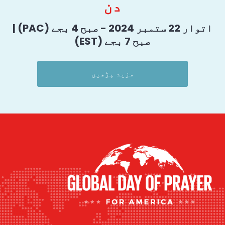
دن
اتوار 22 ستمبر 2024 - صبح 4 بجے (PAC) |
صبح 7 بجے (EST)
مزید پڑھیں