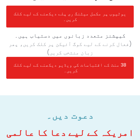
یوٹیوب پر مکمل میٹنگ ری پلے دیکھنے کے لیے کلک
کریں۔
کیپشنز متعدد زبانوں میں دستیاب ہیں۔
(فعال کرنے کے لیے کوگ آئیکن پر کلک کریں، پھر
زبان منتخب کریں)
38 منٹ کے اقتباسات کی ویڈیو دیکھنے کے لیے کلک
کریں۔
دعوت دیں۔
امریکہ کے لیے دعا کا عالمی