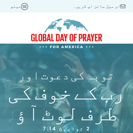
ای میل سائن اپ کریں۔
مینو
توبہ کی دعوت اور
رب کے خوف کی
طرف لوٹ آؤ
2 تواریخ 7:14