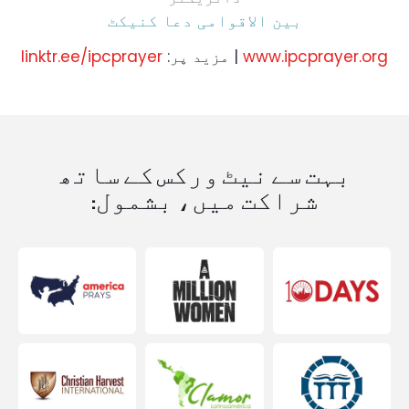
بین الاقوامی دعا کنیکٹ
www.ipcprayer.org
| مزید پر:
linktr.ee/ipcprayer
بہت سے نیٹ ورکس کے ساتھ
شراکت میں، بشمول: