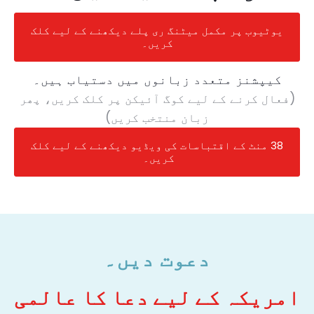
یوٹیوب پر مکمل میٹنگ ری پلے دیکھنے کے لیے کلک
کریں۔
کیپشنز متعدد زبانوں میں دستیاب ہیں۔
(فعال کرنے کے لیے کوگ آئیکن پر کلک کریں، پھر
زبان منتخب کریں)
38 منٹ کے اقتباسات کی ویڈیو دیکھنے کے لیے کلک
کریں۔
دعوت دیں۔
امریکہ کے لیے دعا کا عالمی