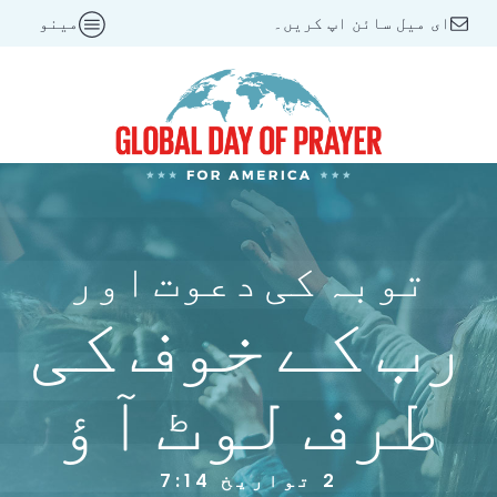
ای میل سائن اپ کریں۔
مینو
توبہ کی دعوت اور
رب کے خوف کی
طرف لوٹ آؤ
2 تواریخ 7:14