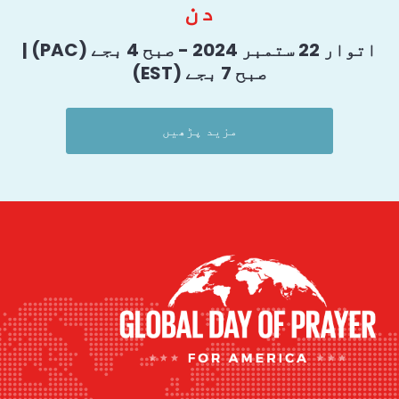
دن
اتوار 22 ستمبر 2024 - صبح 4 بجے (PAC) |
صبح 7 بجے (EST)
مزید پڑھیں