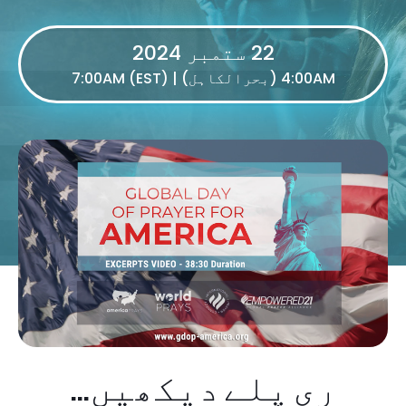
22 ستمبر 2024
4:00AM (بحرالکاہل) | 7:00AM (EST)
ری پلے دیکھیں...