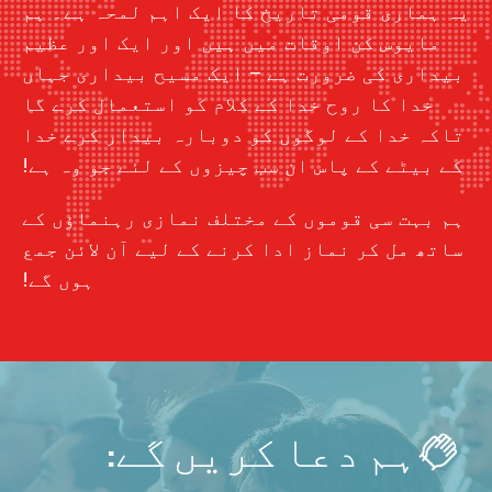
یہ ہماری قومی تاریخ کا ایک اہم لمحہ ہے۔ ہم
مایوس کن اوقات میں ہیں اور ایک اور عظیم
بیداری کی ضرورت ہے – ایک مسیح بیداری جہاں
خدا کا روح خدا کے کلام کو استعمال کرے گا
تاکہ خدا کے لوگوں کو دوبارہ بیدار کرے خدا
کے بیٹے کے پاس ان سب چیزوں کے لئے جو وہ ہے!
ہم بہت سی قوموں کے مختلف نمازی رہنماؤں کے
ساتھ مل کر نماز ادا کرنے کے لیے آن لائن جمع
ہوں گے!
ہم دعا کریں گے: