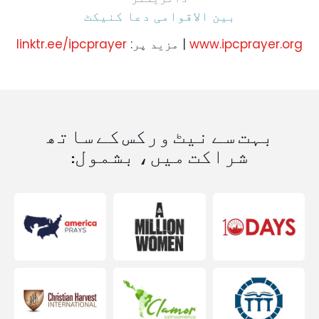
بین الاقوامی دعا کنیکٹ
www.ipcprayer.org
| مزید پر:
linktr.ee/ipcprayer
بہت سے نیٹ ورکس کے ساتھ
شراکت میں، بشمول: