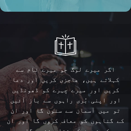
اگر میرے لوگ جو میرے نام سے
کہلاتے ہیں، عاجزی کریں اور دعا
کریں اور میرے چہرے کو ڈھونڈیں
اور اپنی بُری راہوں سے باز آئیں
تو میں آسمان سے سنوں گا اور ان
کے گناہوں کو معاف کروں گا اور ان
کی زمین کو شفا بخشوں گا۔