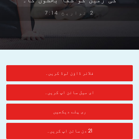
2 تواریخ 7:14
فلائر ڈاؤن لوڈ کریں۔
ای میل سائن اپ کریں۔
ری پلے دیکھیں
21 دن سائن اپ کریں۔