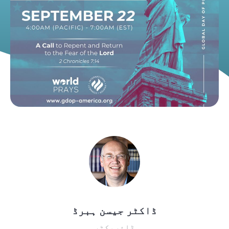
ڈاکٹر جیسن ہبرڈ
ڈائریکٹر