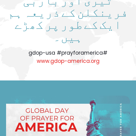
فرینکلن کے ذریعہ ہم
ایک کے طور پر کھڑے
ہیں۔
#gdop-usa #prayforamerica
www.gdop-america.org