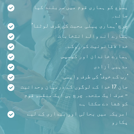
یسوع کو ہماری قوم میں سربلند کیا
جائے۔
چرچ 'ہماری پہلی محبت کی طرف لوٹنا'
ہمارے آنے والے انتخابات
خدا لاقانونیت کو روکے۔
ہمارے خاندان اور کیمپس
مذہبی آزادی
'رب کے خوف' کی طرف واپسی
جان 17 خدا کے لوگوں کے درمیان وحدانیت
- صرف ایک متحدہ چرچ ہی ایک منقسم قوم
کو شفا دے سکتا ہے
امریکہ میں بحالی اور بیداری کے لیے
پکارو