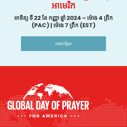
អាមេរិក
អាទិត្យ ទី 22 ខែ កញ្ញា ឆ្នាំ 2024 – ម៉ោង 4 ព្រឹក
(PAC) | ម៉ោង 7 ព្រឹក (EST)
អានបន្ថែម