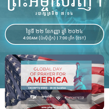
របាក្សត្រទី២ ៧:១៤
ថ្ងៃទី ២២ ខែកញ្ញា ឆ្នាំ ២០២៤
4:00AM (ប៉ាស៊ីហ្វិក) | 7:00 ព្រឹក (EST)