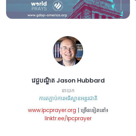
វេជ្ជបណ្ឌិត Jason Hubbard
នាយក
ការតភ្ជាប់ការអធិស្ឋានអន្តរជាតិ
www.ipcprayer.org
| ច្រើនទៀតនៅ៖
linktr.ee/ipcprayer