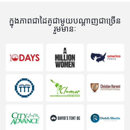
ក្នុងភាពជាដៃគូជាមួយបណ្តាញជាច្រើន
រួមមានៈ