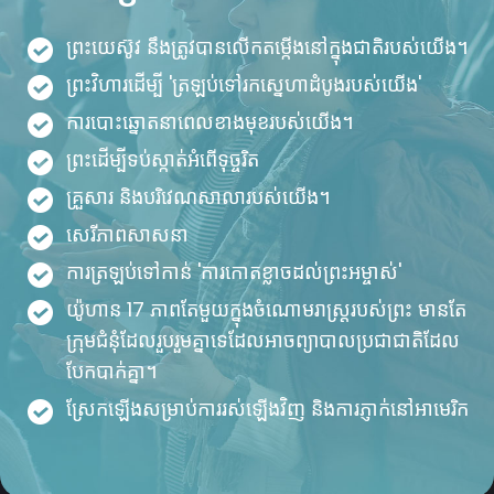
ព្រះយេស៊ូវ នឹងត្រូវបានលើកតម្កើងនៅក្នុងជាតិរបស់យើង។
ព្រះវិហារដើម្បី 'ត្រឡប់ទៅរកស្នេហាដំបូងរបស់យើង'
ការបោះឆ្នោតនាពេលខាងមុខរបស់យើង។
ព្រះ​ដើម្បី​ទប់​ស្កាត់​អំពើ​ទុច្ចរិត
គ្រួសារ និងបរិវេណសាលារបស់យើង។
សេរីភាពសាសនា
ការ​ត្រឡប់​ទៅ​កាន់ 'ការ​កោត​ខ្លាច​ដល់​ព្រះអម្ចាស់'
យ៉ូហាន 17 ភាពតែមួយក្នុងចំណោមរាស្ដ្ររបស់ព្រះ មានតែ
ក្រុមជំនុំដែលរួបរួមគ្នាទេដែលអាចព្យាបាលប្រជាជាតិដែល
បែកបាក់គ្នា។
ស្រែកឡើងសម្រាប់ការរស់ឡើងវិញ និងការភ្ញាក់នៅអាមេរិក