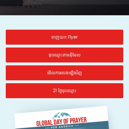
ទាញយក Flyer
ចុះឈ្មោះតាមអ៊ីមែល
មើលការលេងឡើងវិញ
21 ថ្ងៃចុះឈ្មោះ