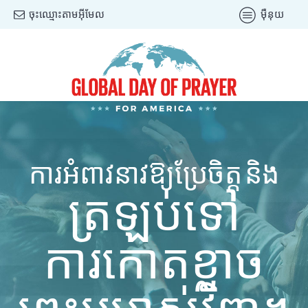
ចុះឈ្មោះតាមអ៊ីមែល
ម៉ឺនុយ
ការអំពាវនាវឱ្យប្រែចិត្ត និង
ត្រឡប់ទៅ
ការកោតខ្លាច
ព្រះអម្ចាស់វិញ។