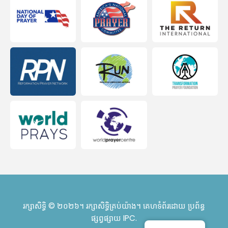
រក្សាសិទ្ធិ © ២០២៦។ រក្សាសិទ្ធិគ្រប់យ៉ាង។ គេហទំព័រដោយ
ប្រព័ន្ធ
ផ្សព្វផ្សាយ IPC
.