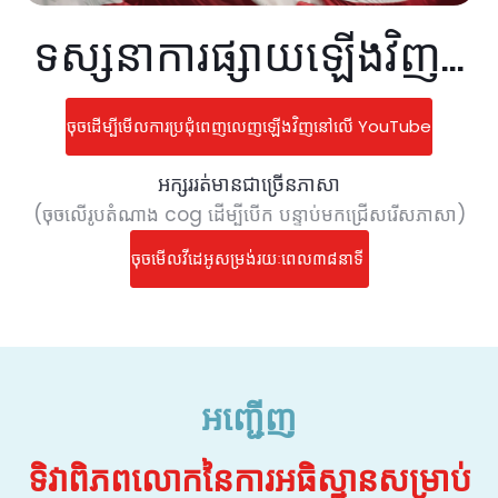
ទស្សនាការផ្សាយឡើងវិញ...
ចុចដើម្បីមើលការប្រជុំពេញលេញឡើងវិញនៅលើ YouTube
អក្សររត់មានជាច្រើនភាសា
(ចុចលើរូបតំណាង cog ដើម្បីបើក បន្ទាប់មកជ្រើសរើសភាសា)
ចុចមើលវីដេអូសម្រង់រយៈពេល៣៨នាទី
អញ្ជើញ
ទិវាពិភពលោកនៃការអធិស្ឋានសម្រាប់