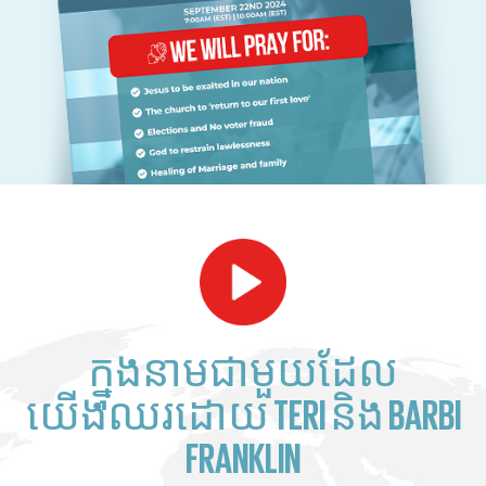
ក្នុងនាមជាមួយដែល
យើងឈរដោយ TERI និង BARBI
FRANKLIN