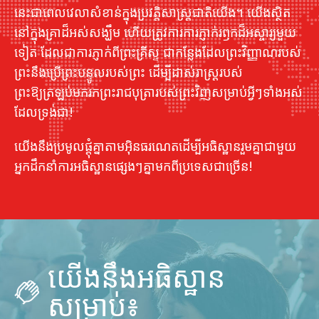
នេះ​ជា​ពេល​វេលា​សំខាន់​ក្នុង​ប្រវត្តិសាស្ត្រ​ជាតិ​យើង។ យើងស្ថិត
នៅក្នុងគ្រាដ៏អស់សង្ឃឹម ហើយត្រូវការការភ្ញាក់រឭកដ៏អស្ចារ្យមួយ
ទៀត ដែលជាការភ្ញាក់ពីព្រះគ្រីស្ទ ជាកន្លែងដែលព្រះវិញ្ញាណរបស់
ព្រះនឹងប្រើព្រះបន្ទូលរបស់ព្រះ ដើម្បីដាស់រាស្ដ្ររបស់
ព្រះឱ្យត្រឡប់មករកព្រះរាជបុត្រារបស់ព្រះវិញសម្រាប់អ្វីៗទាំងអស់
ដែលទ្រង់ជា!
យើងនឹងប្រមូលផ្តុំគ្នាតាមអ៊ិនធរណេតដើម្បីអធិស្ឋានរួមគ្នាជាមួយ
អ្នកដឹកនាំការអធិស្ឋានផ្សេងៗគ្នាមកពីប្រទេសជាច្រើន!
យើងនឹងអធិស្ឋាន
សម្រាប់៖