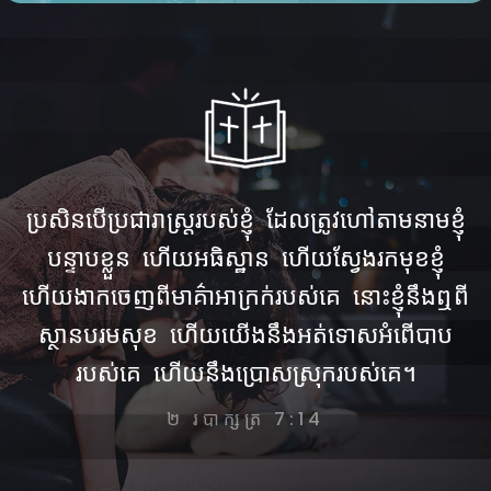
ប្រសិនបើ​ប្រជារាស្ត្រ​របស់​ខ្ញុំ ដែល​ត្រូវ​ហៅ​តាម​នាម​ខ្ញុំ
បន្ទាប​ខ្លួន ហើយ​អធិស្ឋាន ហើយ​ស្វែង​រក​មុខ​ខ្ញុំ
ហើយ​ងាក​ចេញ​ពី​មាគ៌ា​អាក្រក់​របស់​គេ នោះ​ខ្ញុំ​នឹង​ឮ​ពី​
ស្ថាន​បរមសុខ ហើយ​យើង​នឹង​អត់​ទោស​អំពើ​បាប​
របស់​គេ ហើយ​នឹង​ប្រោស​ស្រុក​របស់​គេ។
២ របាក្សត្រ 7:14