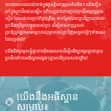
នេះ​ជា​ពេល​វេលា​សំខាន់​ក្នុង​ប្រវត្តិសាស្ត្រ​ជាតិ​យើង។ យើងស្ថិត
នៅក្នុងគ្រាដ៏អស់សង្ឃឹម ហើយត្រូវការការភ្ញាក់រឭកដ៏អស្ចារ្យមួយ
ទៀត ដែលជាការភ្ញាក់ពីព្រះគ្រីស្ទ ជាកន្លែងដែលព្រះវិញ្ញាណរបស់
ព្រះនឹងប្រើព្រះបន្ទូលរបស់ព្រះ ដើម្បីដាស់រាស្ដ្ររបស់
ព្រះឱ្យត្រឡប់មករកព្រះរាជបុត្រារបស់ព្រះវិញសម្រាប់អ្វីៗទាំងអស់
ដែលទ្រង់ជា!
យើងនឹងប្រមូលផ្តុំគ្នាតាមអ៊ិនធរណេតដើម្បីអធិស្ឋានរួមគ្នាជាមួយ
អ្នកដឹកនាំការអធិស្ឋានផ្សេងៗគ្នាមកពីប្រទេសជាច្រើន!
យើងនឹងអធិស្ឋាន
សម្រាប់៖