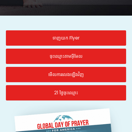
ទាញយក Flyer
ចុះឈ្មោះតាមអ៊ីមែល
មើលការលេងឡើងវិញ
21 ថ្ងៃចុះឈ្មោះ