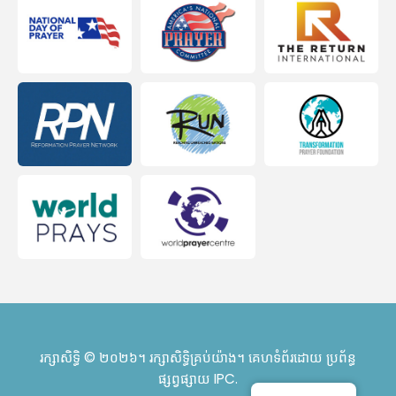
រក្សាសិទ្ធិ © ២០២៦។ រក្សាសិទ្ធិគ្រប់យ៉ាង។ គេហទំព័រដោយ
ប្រព័ន្ធ
ផ្សព្វផ្សាយ IPC
.