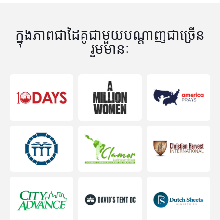
ក្នុងភាពជាដៃគូជាមួយបណ្តាញជាច្រើន
រួមមានៈ