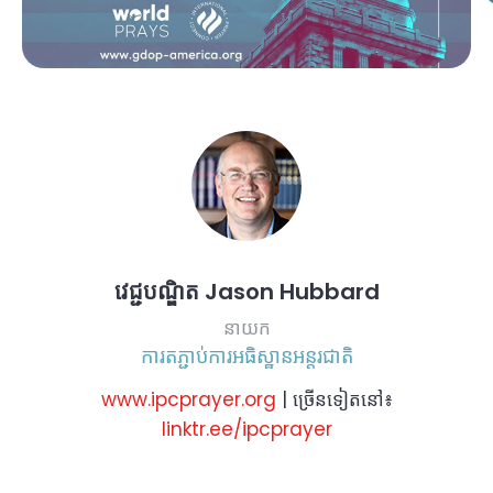
វេជ្ជបណ្ឌិត Jason Hubbard
នាយក
ការតភ្ជាប់ការអធិស្ឋានអន្តរជាតិ
www.ipcprayer.org
| ច្រើនទៀតនៅ៖
linktr.ee/ipcprayer