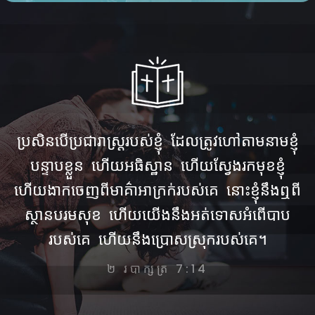
ប្រសិនបើ​ប្រជារាស្ត្រ​របស់​ខ្ញុំ ដែល​ត្រូវ​ហៅ​តាម​នាម​ខ្ញុំ
បន្ទាប​ខ្លួន ហើយ​អធិស្ឋាន ហើយ​ស្វែង​រក​មុខ​ខ្ញុំ
ហើយ​ងាក​ចេញ​ពី​មាគ៌ា​អាក្រក់​របស់​គេ នោះ​ខ្ញុំ​នឹង​ឮ​ពី​
ស្ថាន​បរមសុខ ហើយ​យើង​នឹង​អត់​ទោស​អំពើ​បាប​
របស់​គេ ហើយ​នឹង​ប្រោស​ស្រុក​របស់​គេ។
២ របាក្សត្រ 7:14