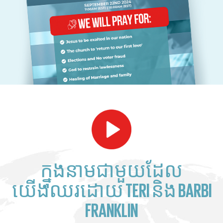
ក្នុងនាមជាមួយដែល
យើងឈរដោយ TERI និង BARBI
FRANKLIN