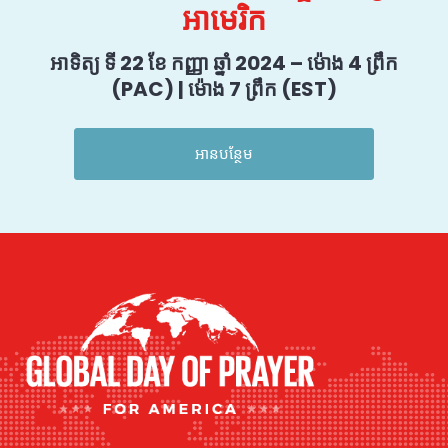
អាមេរិក
អាទិត្យ ទី 22 ខែ កញ្ញា ឆ្នាំ 2024 – ម៉ោង 4 ព្រឹក
(PAC) | ម៉ោង 7 ព្រឹក (EST)
អានបន្ថែម