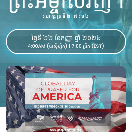
របាក្សត្រទី២ ៧:១៤
ថ្ងៃទី ២២ ខែកញ្ញា ឆ្នាំ ២០២៤
4:00AM (ប៉ាស៊ីហ្វិក) | 7:00 ព្រឹក (EST)