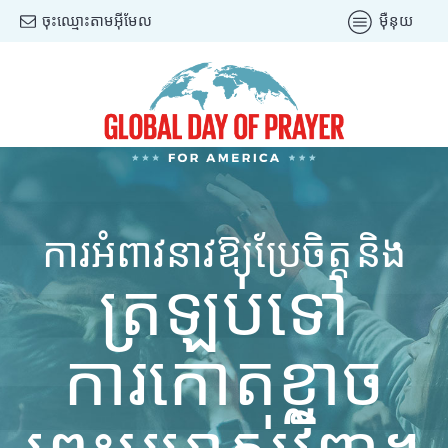
ចុះឈ្មោះតាមអ៊ីមែល
ម៉ឺនុយ
ការអំពាវនាវឱ្យប្រែចិត្ត និង
ត្រឡប់ទៅ
ការកោតខ្លាច
ព្រះអម្ចាស់វិញ។