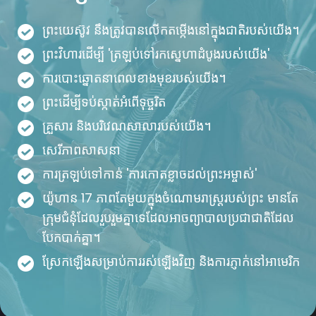
ព្រះយេស៊ូវ នឹងត្រូវបានលើកតម្កើងនៅក្នុងជាតិរបស់យើង។
ព្រះវិហារដើម្បី 'ត្រឡប់ទៅរកស្នេហាដំបូងរបស់យើង'
ការបោះឆ្នោតនាពេលខាងមុខរបស់យើង។
ព្រះ​ដើម្បី​ទប់​ស្កាត់​អំពើ​ទុច្ចរិត
គ្រួសារ និងបរិវេណសាលារបស់យើង។
សេរីភាពសាសនា
ការ​ត្រឡប់​ទៅ​កាន់ 'ការ​កោត​ខ្លាច​ដល់​ព្រះអម្ចាស់'
យ៉ូហាន 17 ភាពតែមួយក្នុងចំណោមរាស្ដ្ររបស់ព្រះ មានតែ
ក្រុមជំនុំដែលរួបរួមគ្នាទេដែលអាចព្យាបាលប្រជាជាតិដែល
បែកបាក់គ្នា។
ស្រែកឡើងសម្រាប់ការរស់ឡើងវិញ និងការភ្ញាក់នៅអាមេរិក