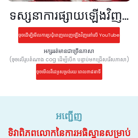
ទស្សនាការផ្សាយឡើងវិញ...
ចុចដើម្បីមើលការប្រជុំពេញលេញឡើងវិញនៅលើ YouTube
អក្សររត់មានជាច្រើនភាសា
(ចុចលើរូបតំណាង cog ដើម្បីបើក បន្ទាប់មកជ្រើសរើសភាសា)
ចុចមើលវីដេអូសម្រង់រយៈពេល៣៨នាទី
អញ្ជើញ
ទិវាពិភពលោកនៃការអធិស្ឋានសម្រាប់