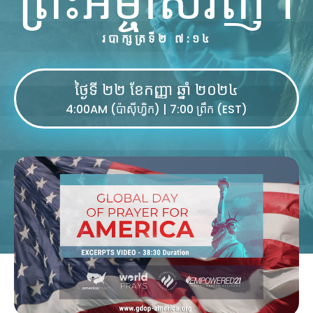
របាក្សត្រទី២ ៧:១៤
ថ្ងៃទី ២២ ខែកញ្ញា ឆ្នាំ ២០២៤
4:00AM (ប៉ាស៊ីហ្វិក) | 7:00 ព្រឹក (EST)