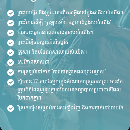
ព្រះយេស៊ូវ នឹងត្រូវបានលើកតម្កើងនៅក្នុងជាតិរបស់យើង។
ព្រះវិហារដើម្បី 'ត្រឡប់ទៅរកស្នេហាដំបូងរបស់យើង'
ការបោះឆ្នោតនាពេលខាងមុខរបស់យើង។
ព្រះ​ដើម្បី​ទប់​ស្កាត់​អំពើ​ទុច្ចរិត
គ្រួសារ និងបរិវេណសាលារបស់យើង។
សេរីភាពសាសនា
ការ​ត្រឡប់​ទៅ​កាន់ 'ការ​កោត​ខ្លាច​ដល់​ព្រះអម្ចាស់'
យ៉ូហាន 17 ភាពតែមួយក្នុងចំណោមរាស្ដ្ររបស់ព្រះ មានតែ
ក្រុមជំនុំដែលរួបរួមគ្នាទេដែលអាចព្យាបាលប្រជាជាតិដែល
បែកបាក់គ្នា។
ស្រែកឡើងសម្រាប់ការរស់ឡើងវិញ និងការភ្ញាក់នៅអាមេរិក