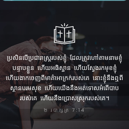
ប្រសិនបើ​ប្រជារាស្ត្រ​របស់​ខ្ញុំ ដែល​ត្រូវ​ហៅ​តាម​នាម​ខ្ញុំ
បន្ទាប​ខ្លួន ហើយ​អធិស្ឋាន ហើយ​ស្វែង​រក​មុខ​ខ្ញុំ
ហើយ​ងាក​ចេញ​ពី​មាគ៌ា​អាក្រក់​របស់​គេ នោះ​ខ្ញុំ​នឹង​ឮ​ពី​
ស្ថាន​បរមសុខ ហើយ​យើង​នឹង​អត់​ទោស​អំពើ​បាប​
របស់​គេ ហើយ​នឹង​ប្រោស​ស្រុក​របស់​គេ។
២ របាក្សត្រ 7:14