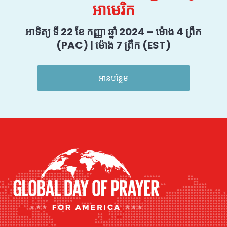
អាមេរិក
អាទិត្យ ទី 22 ខែ កញ្ញា ឆ្នាំ 2024 – ម៉ោង 4 ព្រឹក
(PAC) | ម៉ោង 7 ព្រឹក (EST)
អានបន្ថែម