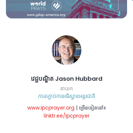
វេជ្ជបណ្ឌិត Jason Hubbard
នាយក
ការតភ្ជាប់ការអធិស្ឋានអន្តរជាតិ
www.ipcprayer.org
| ច្រើនទៀតនៅ៖
linktr.ee/ipcprayer