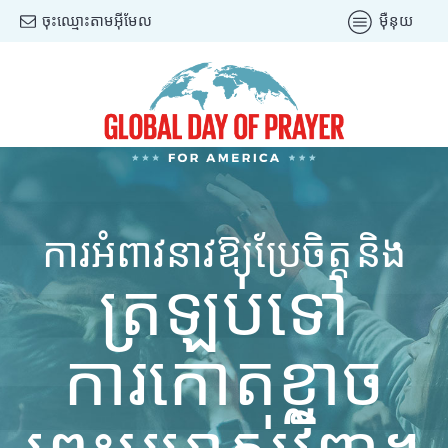
ចុះឈ្មោះតាមអ៊ីមែល
ម៉ឺនុយ
ការអំពាវនាវឱ្យប្រែចិត្ត និង
ត្រឡប់ទៅ
ការកោតខ្លាច
ព្រះអម្ចាស់វិញ។