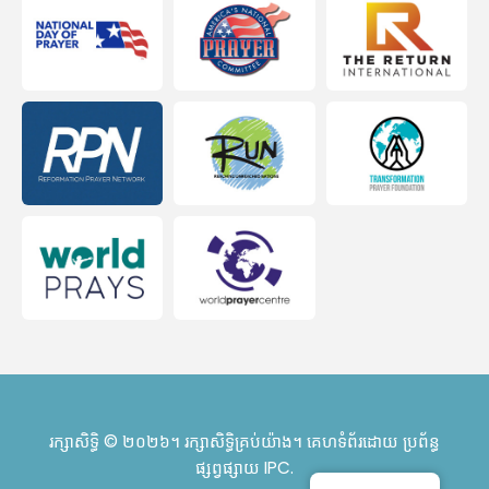
រក្សាសិទ្ធិ © ២០២៦។ រក្សាសិទ្ធិគ្រប់យ៉ាង។ គេហទំព័រដោយ
ប្រព័ន្ធ
ផ្សព្វផ្សាយ IPC
.