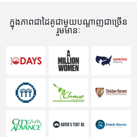
ក្នុងភាពជាដៃគូជាមួយបណ្តាញជាច្រើន
រួមមានៈ