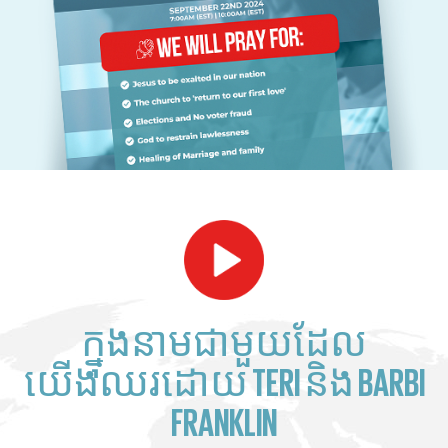
ក្នុងនាមជាមួយដែល
យើងឈរដោយ TERI និង BARBI
FRANKLIN