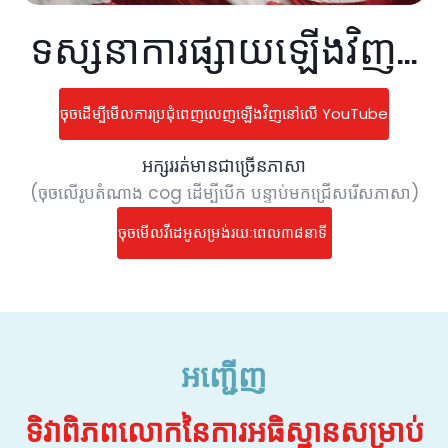
ទស្សនាការផ្សាយឡើងវិញ...
ចុចដើម្បីមើលការប្រជុំពេញលេញឡើងវិញនៅលើ YouTube
អក្សររត់មានជាច្រើនភាសា
(ចុចលើរូបតំណាង cog ដើម្បីបើក បន្ទាប់មកជ្រើសរើសភាសា)
ចុចមើលវីដេអូសម្រង់រយៈពេល៣៨នាទី
អញ្ជើញ
ទិវាពិភពលោកនៃការអធិស្ឋានសម្រាប់