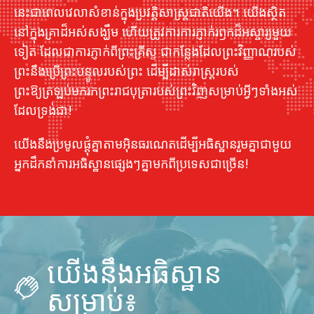
នេះ​ជា​ពេល​វេលា​សំខាន់​ក្នុង​ប្រវត្តិសាស្ត្រ​ជាតិ​យើង។ យើងស្ថិត
នៅក្នុងគ្រាដ៏អស់សង្ឃឹម ហើយត្រូវការការភ្ញាក់រឭកដ៏អស្ចារ្យមួយ
ទៀត ដែលជាការភ្ញាក់ពីព្រះគ្រីស្ទ ជាកន្លែងដែលព្រះវិញ្ញាណរបស់
ព្រះនឹងប្រើព្រះបន្ទូលរបស់ព្រះ ដើម្បីដាស់រាស្ដ្ររបស់
ព្រះឱ្យត្រឡប់មករកព្រះរាជបុត្រារបស់ព្រះវិញសម្រាប់អ្វីៗទាំងអស់
ដែលទ្រង់ជា!
យើងនឹងប្រមូលផ្តុំគ្នាតាមអ៊ិនធរណេតដើម្បីអធិស្ឋានរួមគ្នាជាមួយ
អ្នកដឹកនាំការអធិស្ឋានផ្សេងៗគ្នាមកពីប្រទេសជាច្រើន!
យើងនឹងអធិស្ឋាន
សម្រាប់៖