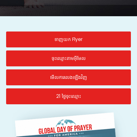
ទាញយក Flyer
ចុះឈ្មោះតាមអ៊ីមែល
មើលការលេងឡើងវិញ
21 ថ្ងៃចុះឈ្មោះ