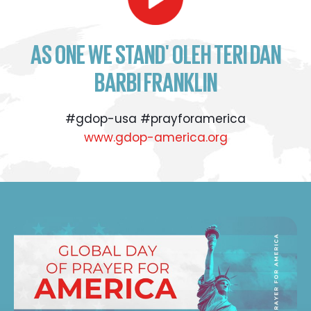
AS ONE WE STAND' OLEH TERI DAN
BARBI FRANKLIN
#gdop-usa #prayforamerica
www.gdop-america.org