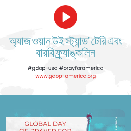
অ্যাজ ওয়ান উই স্ট্যান্ড' টেরি এবং
বারবি ফ্র্যাঙ্কলিন
#gdop-usa #prayforamerica
www.gdop-america.org