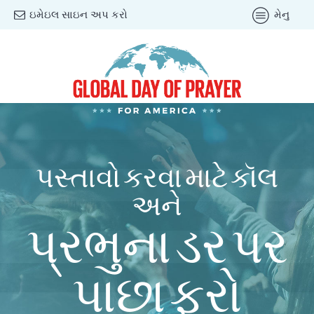
ઇમેઇલ સાઇન અપ કરો
મેનુ
પસ્તાવો કરવા માટે કૉલ
અને
પ્રભુના ડર પર
પાછા ફરો