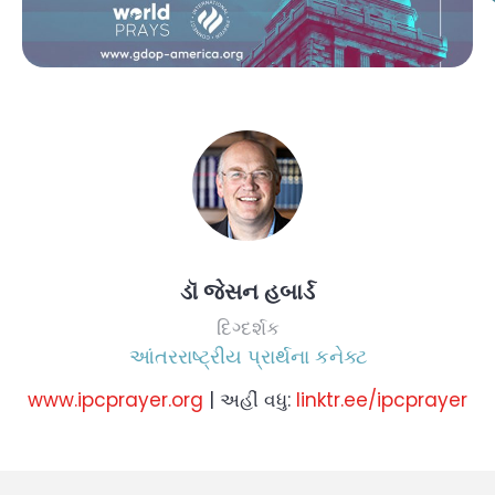
ડૉ જેસન હબાર્ડ
દિગ્દર્શક
આંતરરાષ્ટ્રીય પ્રાર્થના કનેક્ટ
www.ipcprayer.org
| અહીં વધુ:
linktr.ee/ipcprayer