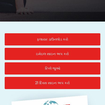
ફ્લાયર ડાઉનલોડ કરો
ઇમેઇલ સાઇન અપ કરો
રિપ્લે જુઓ
21 દિવસ સાઇન અપ કરો