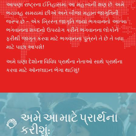
આપણા રાષ્ટ્રના ઈતિહાસમાં આ મહત્ત્વની ક્ષણ છે. અમે
ભયાવહ સમયમાં છીએ અને બીજા મહાન જાગૃતિની
જરૂર છે - એક ખ્રિસ્ત જાગૃતિ જ્યાં ભગવાનનો આત્મા
ભગવાનના શબ્દનો ઉપયોગ કરીને ભગવાનના લોકોને
ફરીથી જાગૃત કરવા માટે ભગવાનના પુત્રને તે છે તે બધા
માટે પાછા આપશે!
અમે ઘણા દેશોના વિવિધ પ્રાર્થના નેતાઓ સાથે પ્રાર્થના
કરવા માટે ઑનલાઇન ભેગા થઈશું!
અમે આ માટે પ્રાર્થના
કરીશું: