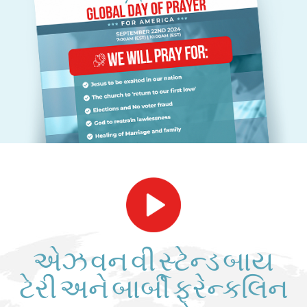
એઝ વન વી સ્ટેન્ડ બાય
ટેરી અને બાર્બી ફ્રેન્કલિન