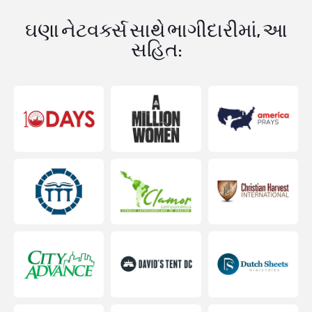
ઘણા નેટવર્ક્સ સાથે ભાગીદારીમાં, આ
સહિત: