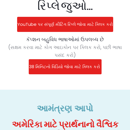
રિપ્લે જુઓ...
YouTube પર સંપૂર્ણ મીટિંગ રિપ્લે જોવા માટે ક્લિક કરો
કૅપ્શન બહુવિધ ભાષાઓમાં ઉપલબ્ધ છે
(સક્ષમ કરવા માટે કોગ આઇકોન પર ક્લિક કરો, પછી ભાષા
પસંદ કરો)
38 મિનિટનો વિડિયો જોવા માટે ક્લિક કરો
આમંત્રણ આપો
અમેરિકા માટે પ્રાર્થનાનો વૈશ્વિક