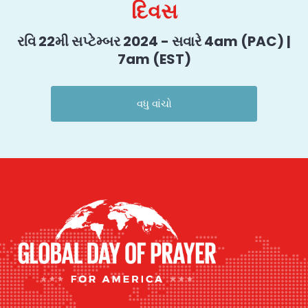
દિવસ
રવિ 22મી સપ્ટેમ્બર 2024 - સવારે 4am (PAC) |
7am (EST)
વધુ વાંચો