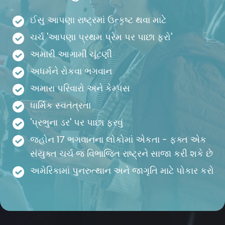
ઈસુ આપણા રાષ્ટ્રમાં ઉત્કૃષ્ટ થવા માટે
ચર્ચ 'આપણા પ્રથમ પ્રેમ પર પાછા ફરો'
અમારી આગામી ચૂંટણી
અધર્મને રોકવા ભગવાન
અમારા પરિવારો અને કેમ્પસ
ધાર્મિક સ્વતંત્રતા
'પ્રભુના ડર' પર પાછા ફરવું
જ્હોન 17 ભગવાનના લોકોમાં એકતા - ફક્ત એક
સંયુક્ત ચર્ચ જ વિભાજિત રાષ્ટ્રને સાજા કરી શકે છે
અમેરિકામાં પુનરુત્થાન અને જાગૃતિ માટે પોકાર કરો