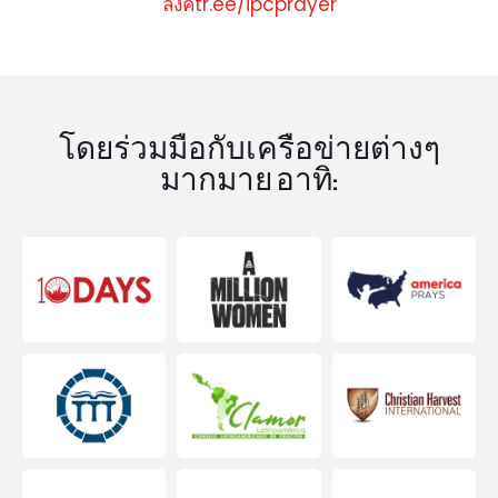
ลิงค์tr.ee/ipcprayer
โดยร่วมมือกับเครือข่ายต่างๆ
มากมาย อาทิ: