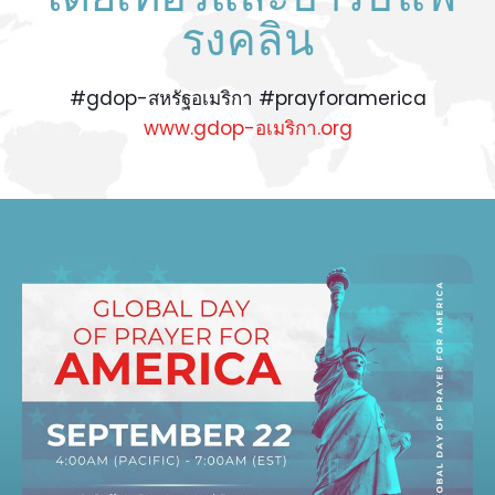
รงคลิน
#gdop-สหรัฐอเมริกา #prayforamerica
www.gdop-อเมริกา.org