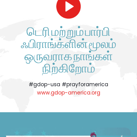
டெரி மற்றும் பார்பி
ஃபிராங்க்ளின் மூலம்
ஒருவராக நாங்கள்
நிற்கிறோம்
#gdop-usa #prayforamerica
www.gdop-america.org