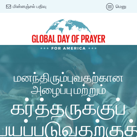
மின்னஞ்சல் பதிவு
மெனு
மனந்திரும்புவதற்கான
அழைப்பு மற்றும்
கர்த்தருக்குப்
பயப்படுவதற்குத