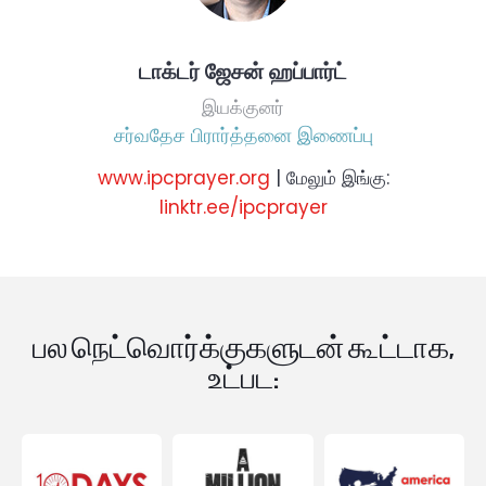
டாக்டர் ஜேசன் ஹப்பார்ட்
இயக்குனர்
சர்வதேச பிரார்த்தனை இணைப்பு
www.ipcprayer.org
| மேலும் இங்கு:
linktr.ee/ipcprayer
பல நெட்வொர்க்குகளுடன் கூட்டாக,
உட்பட: