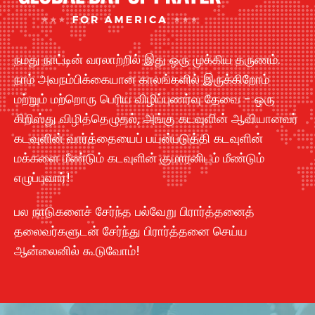
நமது நாட்டின் வரலாற்றில் இது ஒரு முக்கிய தருணம்.
நாம் அவநம்பிக்கையான காலங்களில் இருக்கிறோம்
மற்றும் மற்றொரு பெரிய விழிப்புணர்வு தேவை - ஒரு
கிறிஸ்து விழித்தெழுதல், அங்கு கடவுளின் ஆவியானவர்
கடவுளின் வார்த்தையைப் பயன்படுத்தி கடவுளின்
மக்களை மீண்டும் கடவுளின் குமாரனிடம் மீண்டும்
எழுப்புவார்!
பல நாடுகளைச் சேர்ந்த பல்வேறு பிரார்த்தனைத்
தலைவர்களுடன் சேர்ந்து பிரார்த்தனை செய்ய
ஆன்லைனில் கூடுவோம்!