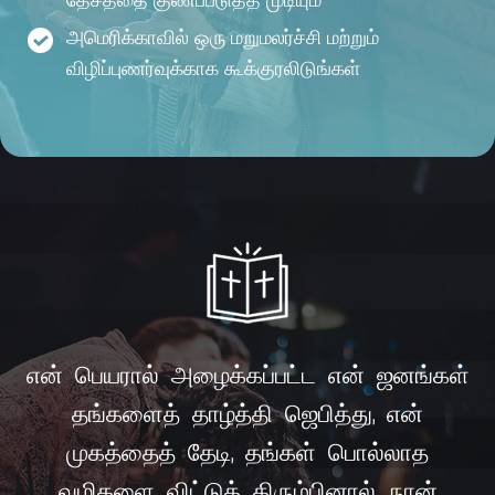
அமெரிக்காவில் ஒரு மறுமலர்ச்சி மற்றும்
விழிப்புணர்வுக்காக கூக்குரலிடுங்கள்
என் பெயரால் அழைக்கப்பட்ட என் ஜனங்கள்
தங்களைத் தாழ்த்தி ஜெபித்து, என்
முகத்தைத் தேடி, தங்கள் பொல்லாத
வழிகளை விட்டுத் திரும்பினால், நான்