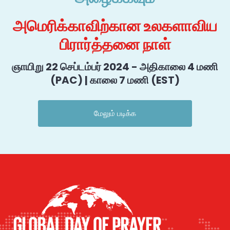
அமெரிக்காவிற்கான உலகளாவிய
பிரார்த்தனை நாள்
ஞாயிறு 22 செப்டம்பர் 2024 - அதிகாலை 4 மணி
(PAC) | காலை 7 மணி (EST)
மேலும் படிக்க