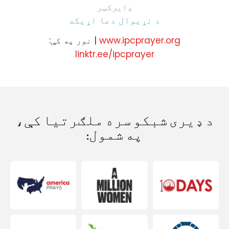
ډایرکټر
د نړیوال دعا اړیکه
www.ipcprayer.org
| نور په کې:
linktr.ee/ipcprayer
د ډیری شبکو سره ملګرتیا کې،
په شمول: