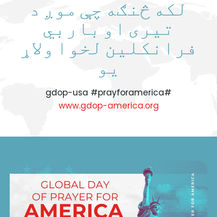
لکه څنګه چې موږ د
تیری او باربي
فرانکلین لخوا ولاړ
یو
#gdop-usa #prayforamerica
www.gdop-america.org