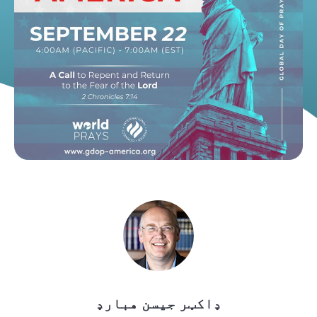
ډاکټر جیسن هبارډ