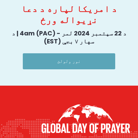
د امریکا لپاره د دعا
نړیواله ورځ
د 22 سپتمبر 2024 لمر - 4am (PAC) | د
سهار ۷ بجې (EST)
نور ولولئ