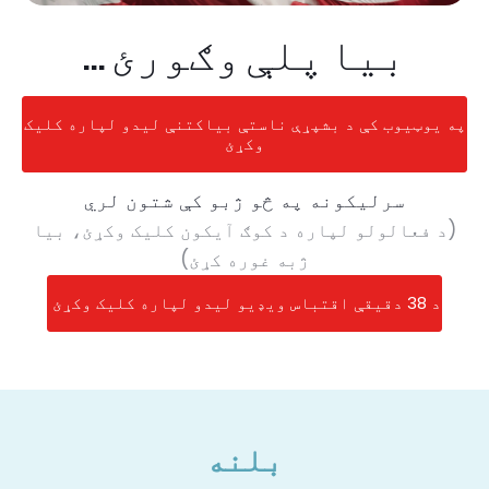
بیا پلې وګورئ ...
په یوټیوب کې د بشپړې ناستې بیاکتنې لیدو لپاره کلیک
وکړئ
سرلیکونه په څو ژبو کې شتون لري
(د فعالولو لپاره د کوګ آیکون کلیک وکړئ، بیا
ژبه غوره کړئ)
د 38 دقیقې اقتباس ویډیو لیدو لپاره کلیک وکړئ
بلنه