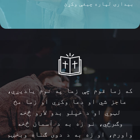
بیدارۍ لپاره چیغې وکړئ
که زما قوم چې زما په نوم یادیږي،
عاجز شي او دعا وکړي او زما مخ
لټوي او د خپلو بدو لارو څخه
وګرځي، نو زه به د آسمان څخه
واورم، او زه به د دوی ګناه وبخښم