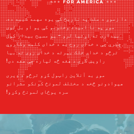
دا زموږ د ملت په تاریخ کې یوه مهمه شیبه ده.
موږ په نا امیده وختونو کې یو او بل لوی
بیدارۍ ته اړتیا لرو - یو مسیح بیدار کول
چیرې چې د خدای روح به د خدای کلمه وکاروي
ترڅو د خدای خلک بیرته د خدای زوی ته بیا
راویښ کړي د هغه څه لپاره چې هغه دی!
موږ به آنلاین راټول کړو ترڅو د ډیری
هیوادونو څخه د مختلف لمونځ کونکو مشرانو
سره یوځای لمونځ وکړو!