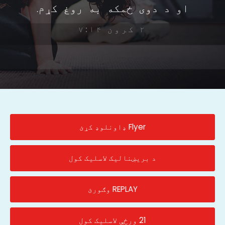
او د دوی ځمکه به روغ کړم.
۲ کرون ۷:۱۴
Flyer ډاونلوډ کړئ
د بریښنالیک لاسلیک کول
REPLAY وګورئ
21 ورځې لاسلیک کول