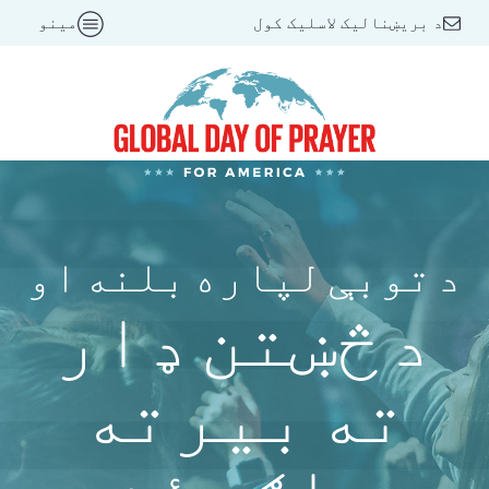
د بریښنالیک لاسلیک کول
مینو
د توبې لپاره بلنه او
د څښتن ډار
ته بیرته
راګرځئ