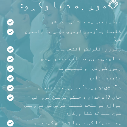
موږ به دعا وکړو:
عیسی زموږ په ملت کې لوړ شي
کلیسا به 'زموږ لومړۍ مینې ته راستون
شي'
زموږ راتلونکي انتخابات
خدای دې د بې عدالتۍ مخه ونیسي
زموږ کورنۍ او کیمپسونه
مذهبي ازادي
د "د څښتن ویره" ته بیرته ستنیدل
جان 17 د خدای د خلکو ترمنځ یووالی -
یوازې یو متحد کلیسا کولی شي یو ویشل
شوي ملت ته شفا ورکړي
په امریکا کې د بیا ژوندي کیدو او