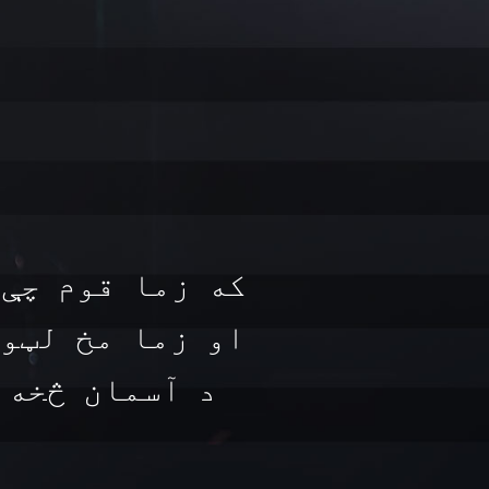
که زما قوم چې 
او زما مخ لټوي
د آسمان څخه 