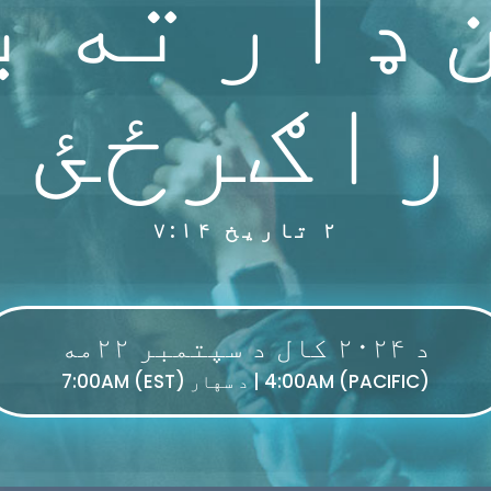
 ډار ته 
راګرځئ
۲ تاریخ ۷:۱۴
د ۲۰۲۴ کال د سپتمبر ۲۲مه
4:00AM (PACIFIC) | د سهار 7:00AM (EST)