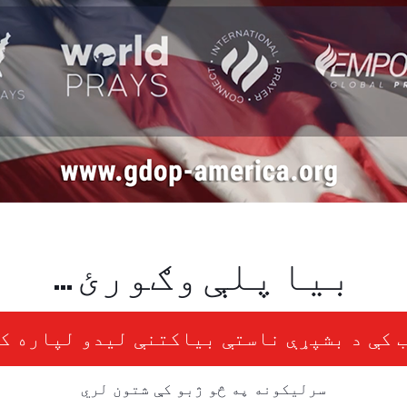
بیا پلې وګورئ ...
 کې د بشپړې ناستې بیاکتنې لیدو لپاره ک
سرلیکونه په څو ژبو کې شتون لري