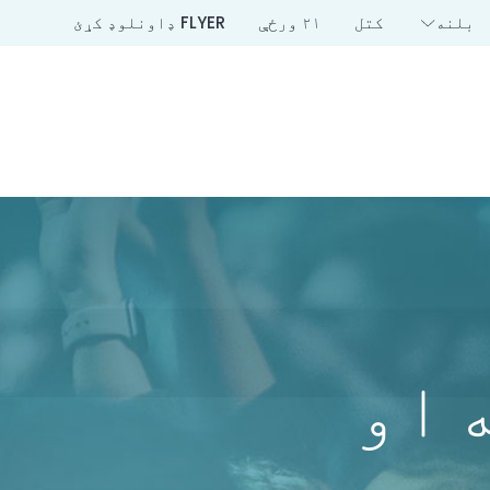
بلنه
کتل
۲۱ ورځې
FLYER ډاونلوډ کړئ
 او