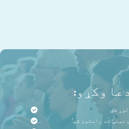
عا وکړو:
لوړ شي
 مینې ته راستون شي'