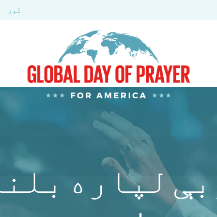
کور
بې لپاره بلنه