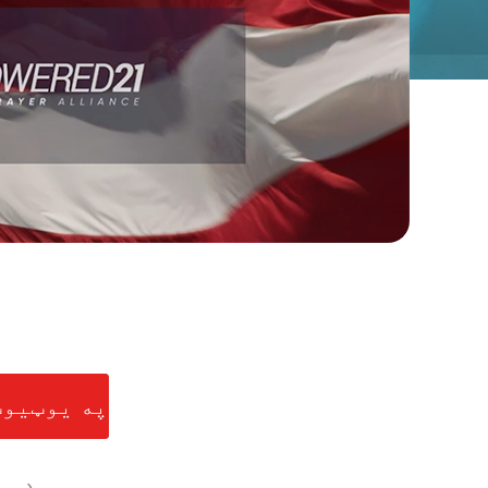
په یوټیوب