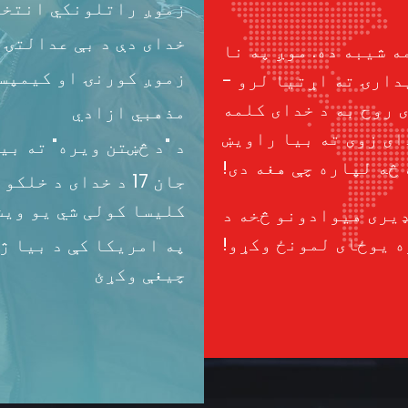
زموږ راتلونکي انتخ
خدای دې د بې عدالتۍ 
ه شیبه ده. موږ په نا
زموږ کورنۍ او کیمپس
دارۍ ته اړتیا لرو -
 روح به د خدای کلمه
مذهبي ازادي
ای زوی ته بیا راویښ
د "د څښتن ویره" ته ب
 څه لپاره چې هغه دی!
جان 17 د خدای د 
کلیسا کولی شي یو ویش
ډیری هیوادونو څخه د
 یوځای لمونځ وکړو!
په امریکا کې د بیا ژ
چیغې وکړئ