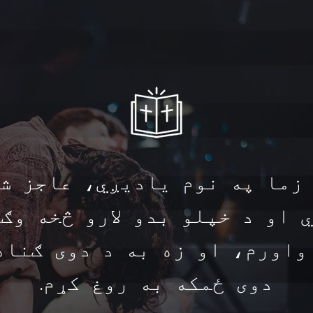
زما په نوم یادیږي، عاجز ش
 او د خپلو بدو لارو څخه وګ
واورم، او زه به د دوی ګناه
دوی ځمکه به روغ کړم.