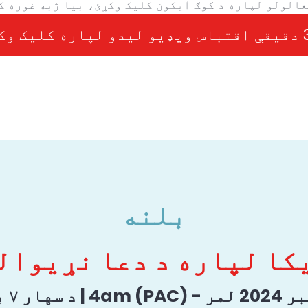
عالولو لپاره د کوګ آیکون کلیک وکړئ، بیا ژبه غوره ک
بلنه
کا لپاره د دعا نړیوال