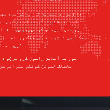
دا زموږ د ملت په تاریخ کې یوه مهم
امیده وختونو کې یو او بل لوی بی
یو مسیح بیدار کول چیرې چې د خدای
وکاروي ترڅو د خدای خلک بیرته د خد
کړي د هغه
موږ به آنلاین راټول کړو ترڅو د 
مختلف لمونځ کونکو مشرانو سره