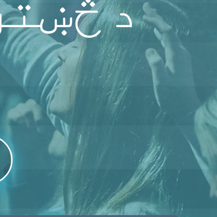
د څښتن