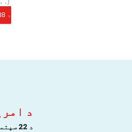
(د ف
د 38 دقیقې اقتباس ویډیو لیدو لپاره کلیک وکړئ
د امری
د 22 سپتمبر 2024 لمر - 4am (PAC) | د سهار ۷ بجې (EST)