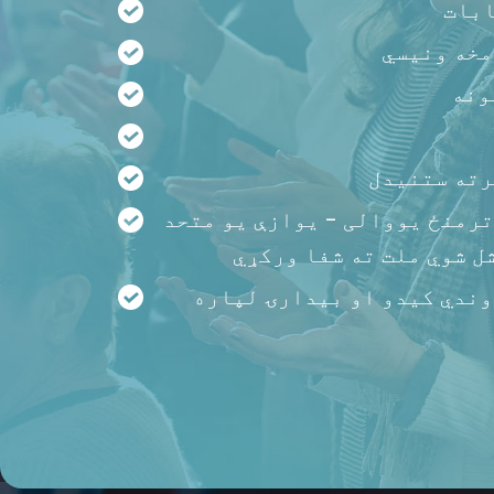
ابات
مخه ونیسي
ونه
یرته ستنیدل
خلکو ترمنځ یووالی - یوازې یو متحد
ل شوي ملت ته شفا ورکړي
وندي کیدو او بیدارۍ لپاره