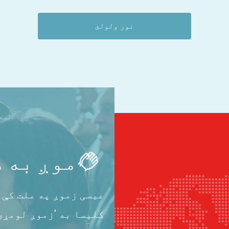
نور ولولئ
موږ به د
عیسی زموږ په ملت کې 
کلیسا به 'زموږ لومړۍ