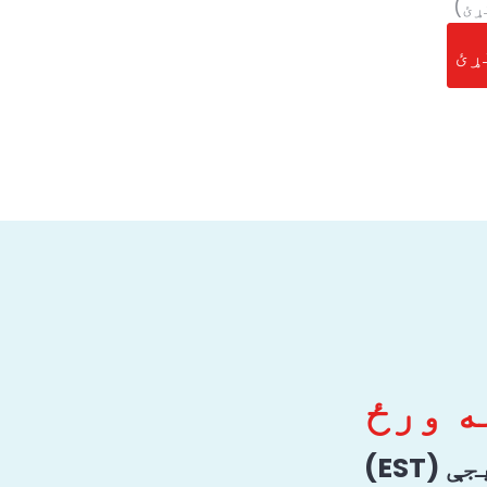
ړئ)
ه ورځ