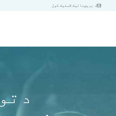
د بریښنالیک لاسلیک کول
د تو