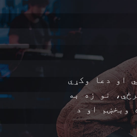
ي او دعا وکړي
رځي، نو زه به
 وبخښم او د