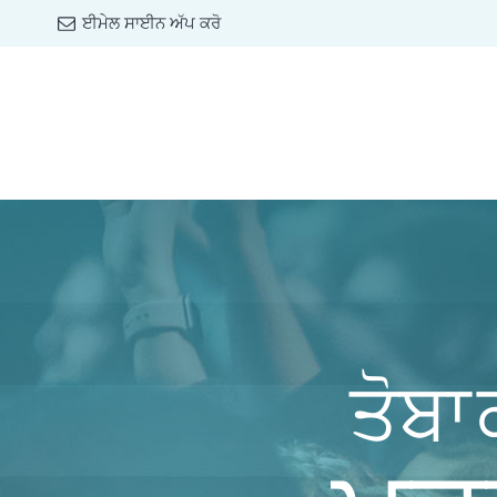
ਈਮੇਲ ਸਾਈਨ ਅੱਪ ਕਰੋ
ਤੋਬਾ