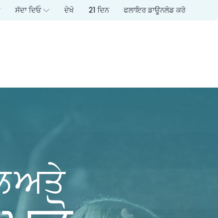
ਰ
ਸੱਦਾ ਦਿਓ
ਦੇਖੋ
21 ਦਿਨ
ਫਲਾਇਰ ਡਾਊਨਲੋਡ ਕਰੋ
ਲ ਅਤੇ