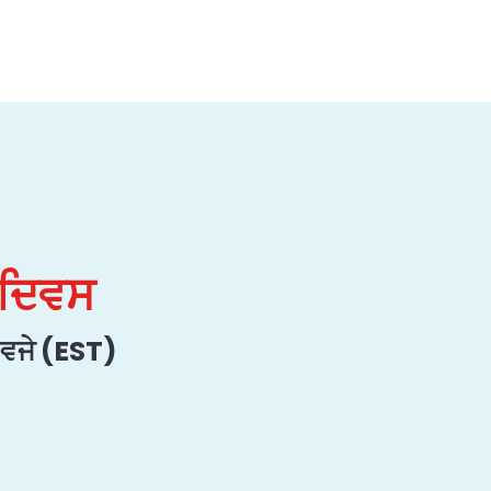
 ਦਿਵਸ
 ਵਜੇ (EST)