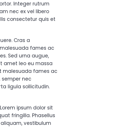
rtor. Integer rutrum
am nec ex vel libero
lis consectetur quis et
uere. Cras a
 et malesuada fames ac
ies. Sed urna augue,
sit amet leo eu massa
s et malesuada fames ac
s, semper nec
 ligula sollicitudin.
 Lorem ipsum dolor sit
at fringilla. Phasellus
i aliquam, vestibulum