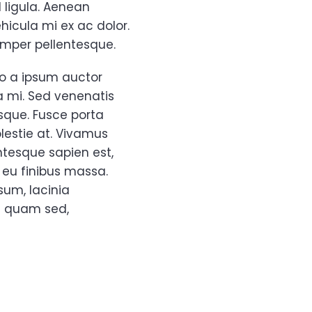
l ligula. Aenean
hicula mi ex ac dolor.
semper pellentesque.
io a ipsum auctor
a mi. Sed venenatis
isque. Fusce porta
lestie at. Vivamus
tesque sapien est,
 eu finibus massa.
sum, lacinia
a quam sed,