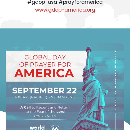
#gdop-usa #prayforamerica
www.gdop-america.org