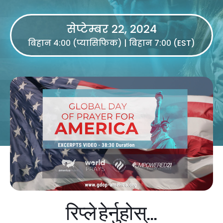
सेप्टेम्बर 22, 2024
बिहान ४:०० (प्यासिफिक) | बिहान ७:०० (EST)
रिप्ले हेर्नुहोस्...