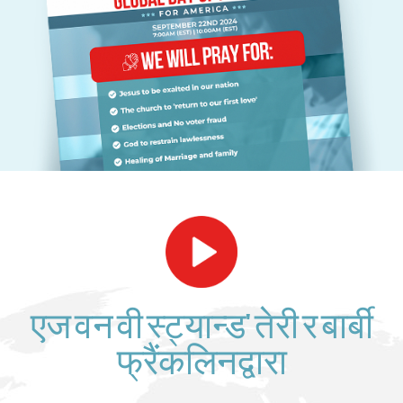
एज वन वी स्ट्यान्ड' तेरी र बार्बी
फ्रैंकलिनद्वारा