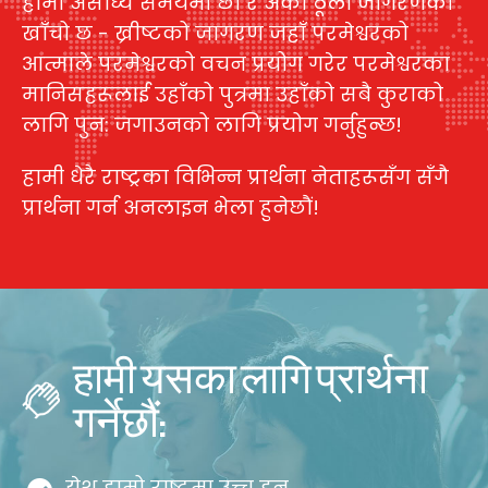
हामी असाध्य समयमा छौं र अर्को ठूलो जागरणको
खाँचो छ - ख्रीष्टको जागरण जहाँ परमेश्वरको
आत्माले परमेश्वरको वचन प्रयोग गरेर परमेश्वरका
मानिसहरूलाई उहाँको पुत्रमा उहाँको सबै कुराको
लागि पुन: जगाउनको लागि प्रयोग गर्नुहुन्छ!
हामी धेरै राष्ट्रका विभिन्न प्रार्थना नेताहरूसँग सँगै
प्रार्थना गर्न अनलाइन भेला हुनेछौं!
हामी यसका लागि प्रार्थना
गर्नेछौं:
येशू हाम्रो राष्ट्रमा उच्च हुन