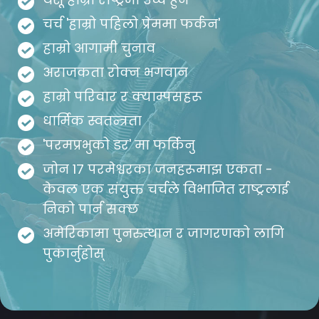
चर्च 'हाम्रो पहिलो प्रेममा फर्कन'
हाम्रो आगामी चुनाव
अराजकता रोक्न भगवान
हाम्रो परिवार र क्याम्पसहरू
धार्मिक स्वतन्त्रता
'परमप्रभुको डर' मा फर्किनु
जोन 17 परमेश्वरका जनहरूमाझ एकता -
केवल एक संयुक्त चर्चले विभाजित राष्ट्रलाई
निको पार्न सक्छ
अमेरिकामा पुनरुत्थान र जागरणको लागि
पुकार्नुहोस्