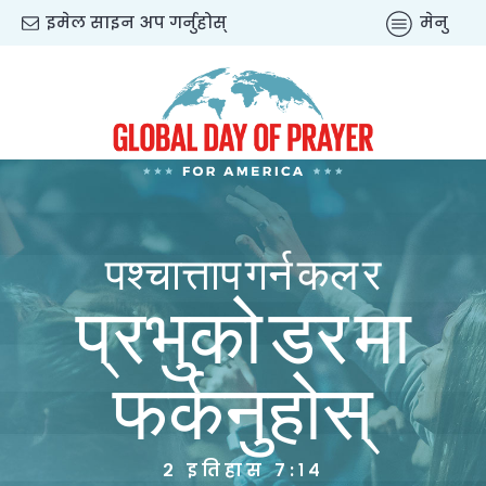
इमेल साइन अप गर्नुहोस्
मेनु
पश्चात्ताप गर्न कल र
प्रभुको डर मा
फर्कनुहोस्
२ इतिहास ७:१४