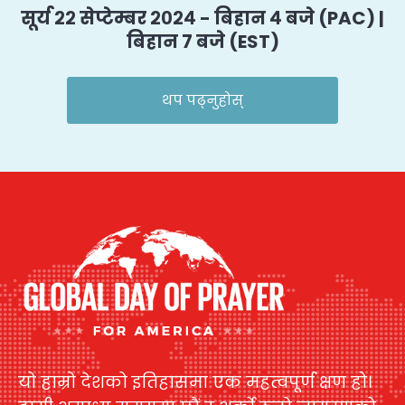
सूर्य २२ सेप्टेम्बर २०२४ - बिहान ४ बजे (PAC) |
बिहान ७ बजे (EST)
थप पढ्नुहोस्
यो हाम्रो देशको इतिहासमा एक महत्वपूर्ण क्षण हो।