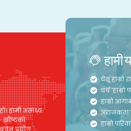
हामी य
येशू हाम्रो र
चर्च 'हाम्रो
हाम्रो आगा
 हो। हामी असाध्य
अराजकता 
ख्रीष्टको
हाम्रो परिव
 वचन प्रयोग