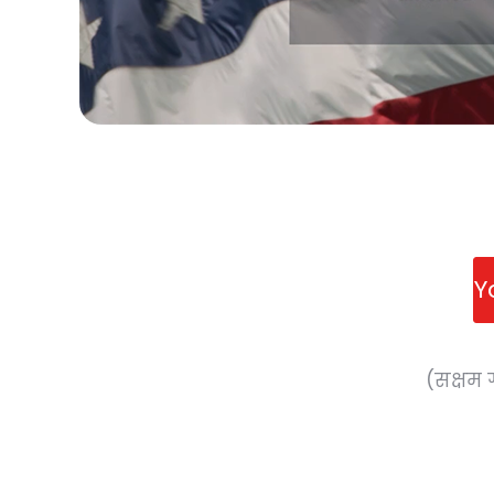
Y
(सक्षम 