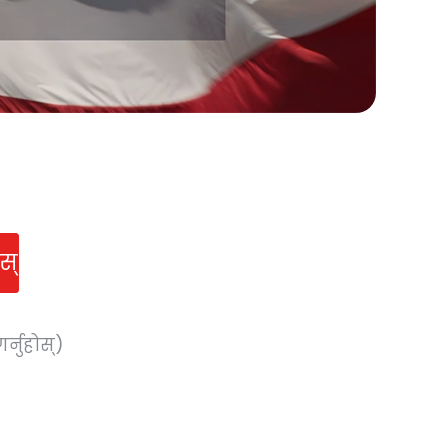
स्
्नुहोस्)