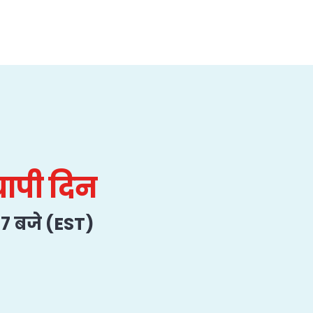
्यापी दिन
न ७ बजे (EST)