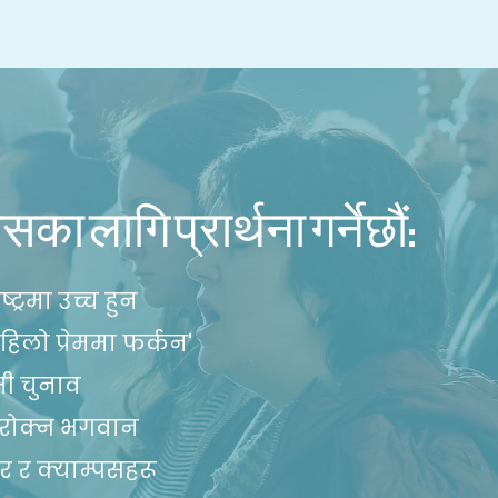
सका लागि प्रार्थना गर्नेछौं:
ाष्ट्रमा उच्च हुन
 पहिलो प्रेममा फर्कन'
मी चुनाव
रोक्न भगवान
ार र क्याम्पसहरू