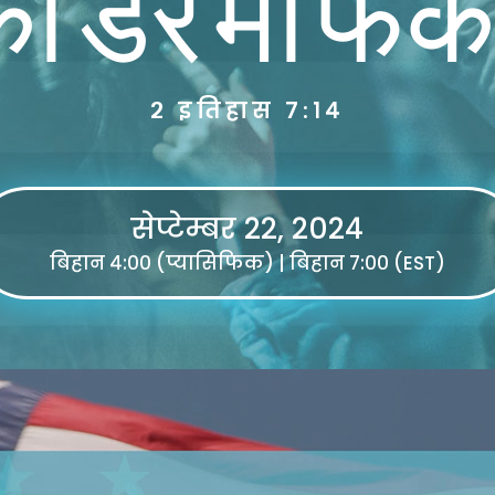
को डर मा फर्क
२ इतिहास ७:१४
सेप्टेम्बर 22, 2024
बिहान ४:०० (प्यासिफिक) | बिहान ७:०० (EST)