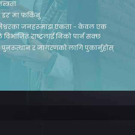
न्त्रता
 डर' मा फर्किनु
मेश्वरका जनहरूमाझ एकता - केवल एक
चले विभाजित राष्ट्रलाई निको पार्न सक्छ
पुनरुत्थान र जागरणको लागि पुकार्नुहोस्