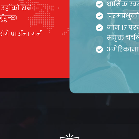
धार्मिक स्वत
 उहाँको सबै
'परमप्रभुको
हुन्छ!
जोन 17 पर
गै प्रार्थना गर्न
संयुक्त चर्
अमेरिकामा 