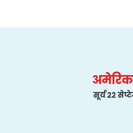
अमेरिकाक
सूर्य २२ सेप