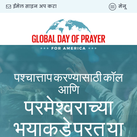
ईमेल साइन अप करा
मेनू
पश्चात्ताप करण्यासाठी कॉल
आणि
परमेश्वराच्या
भयाकडे परत या