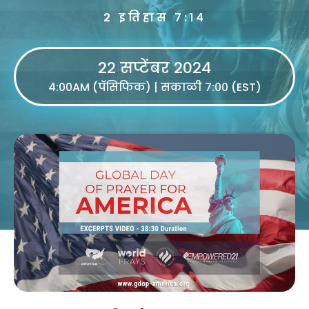
२ इतिहास ७:१४
22 सप्टेंबर 2024
4:00AM (पॅसिफिक) | सकाळी ७:०० (EST)