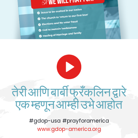
तेरी आणि बार्बी फ्रँकलिन द्वारे
एक म्हणून आम्ही उभे आहोत
#gdop-usa #prayforamerica
www.gdop-america.org