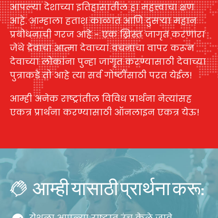
आपल्या देशाच्या इतिहासातील हा महत्त्वाचा क्षण
आहे. आम्हाला हताश काळात आणि दुसऱ्या महान
प्रबोधनाची गरज आहे - एक ख्रिस्त जागृत करणारा
जेथे देवाचा आत्मा देवाच्या वचनाचा वापर करून
देवाच्या लोकांना पुन्हा जागृत करण्यासाठी देवाच्या
पुत्राकडे तो आहे त्या सर्व गोष्टींसाठी परत येईल!
आम्ही अनेक राष्ट्रांतील विविध प्रार्थना नेत्यांसह
एकत्र प्रार्थना करण्यासाठी ऑनलाइन एकत्र येऊ!
आम्ही यासाठी प्रार्थना करू:
येशूला आपल्या राष्ट्रात उंच केले जावे