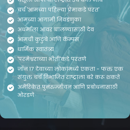
चर्च 'आमच्या पहिल्या प्रेमाकडे परत'
आमच्या आगामी निवडणुका
अधर्माला आवर घालण्यासाठी देव
आमची कुटुंबे आणि कॅम्पस
धार्मिक स्वातंत्र्य
'परमेश्वराच्या भीती'कडे परतणे
जॉन 17 देवाच्या लोकांमध्ये एकता - फक्त एक
संयुक्त चर्च विभाजित राष्ट्राला बरे करू शकते
अमेरिकेत पुनरुज्जीवन आणि प्रबोधनासाठी
ओरडणे