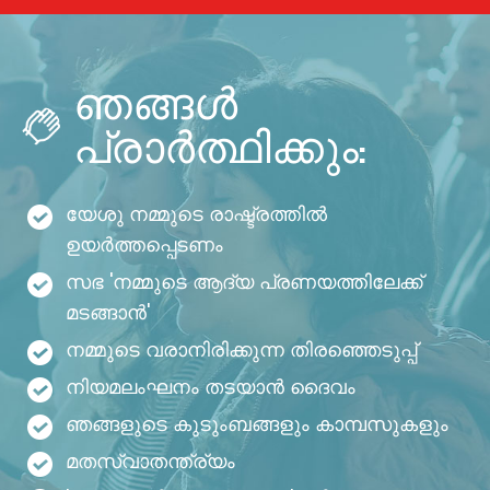
ഞങ്ങൾ
പ്രാർത്ഥിക്കും:
യേശു നമ്മുടെ രാഷ്ട്രത്തിൽ
ഉയർത്തപ്പെടണം
സഭ 'നമ്മുടെ ആദ്യ പ്രണയത്തിലേക്ക്
മടങ്ങാൻ'
നമ്മുടെ വരാനിരിക്കുന്ന തിരഞ്ഞെടുപ്പ്
നിയമലംഘനം തടയാൻ ദൈവം
ഞങ്ങളുടെ കുടുംബങ്ങളും കാമ്പസുകളും
മതസ്വാതന്ത്ര്യം