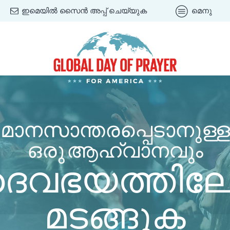
ഇമെയിൽ സൈൻ അപ്പ് ചെയ്യുക
മെനു
മാനസാന്തരപ്പെടാനുള്ള
ഒരു ആഹ്വാനവും
വഭയത്തിലേക
മടങ്ങുക