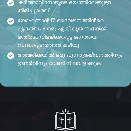
'കർത്താവിനോടുള്ള ഭയ'ത്തിലേക്കുള്ള
തിരിച്ചുവരവ്
യോഹന്നാൻ 17 ദൈവജനത്തിൻ്റെ
ഏകത്വം - ഒരു ഏകീകൃത സഭയ്ക്ക്
മാത്രമേ വിഭജിക്കപ്പെട്ട ജനതയെ
സുഖപ്പെടുത്താൻ കഴിയൂ
അമേരിക്കയിൽ ഒരു പുനരുജ്ജീവനത്തിനും
ഉണർവിനും വേണ്ടി നിലവിളിക്കുക