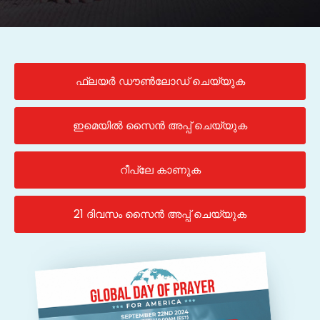
ഫ്ലയർ ഡൗൺലോഡ് ചെയ്യുക
ഇമെയിൽ സൈൻ അപ്പ് ചെയ്യുക
റീപ്ലേ കാണുക
21 ദിവസം സൈൻ അപ്പ് ചെയ്യുക