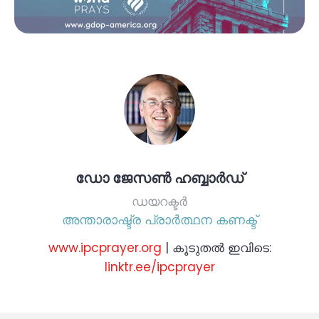
ഡോ ജേസൺ ഹബ്ബാർഡ്
ഡയറക്ടർ
അന്താരാഷ്ട്ര പ്രാർത്ഥന കണക്ട്
www.ipcprayer.org
| കൂടുതൽ ഇവിടെ:
linktr.ee/ipcprayer