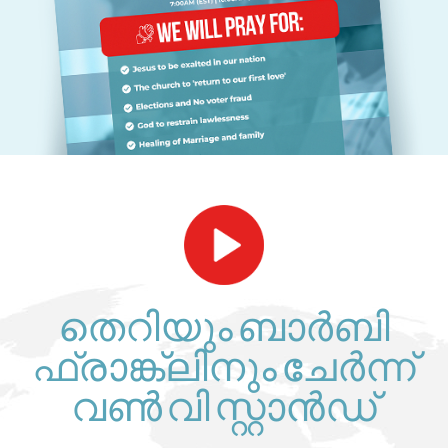
തെറിയും ബാർബി
ഫ്രാങ്ക്ലിനും ചേർന്ന്
വൺ വി സ്റ്റാൻഡ്