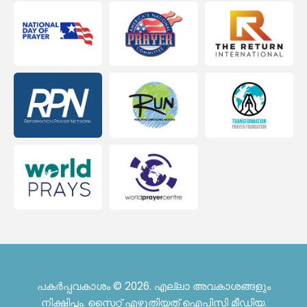
പകർപ്പവകാശം © 2026. എല്ലാ അവകാശങ്ങളും
നിക്ഷിപ്തം. സൈറ്റ് എഴുതിയത്
ഐപിസി മീഡിയ
.