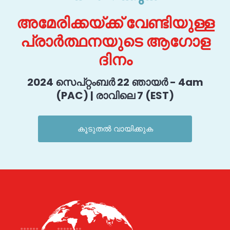
അമേരിക്കയ്ക്ക് വേണ്ടിയുള്ള
പ്രാർത്ഥനയുടെ ആഗോള
ദിനം
2024 സെപ്റ്റംബർ 22 ഞായർ - 4am
(PAC) | രാവിലെ 7 (EST)
കൂടുതൽ വായിക്കുക