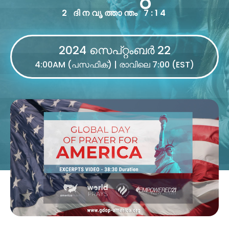
2 ദിനവൃത്താന്തം 7:14
2024 സെപ്റ്റംബർ 22
4:00AM (പസഫിക്) | രാവിലെ 7:00 (EST)