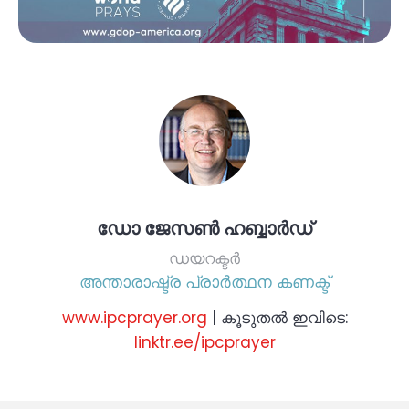
ഡോ ജേസൺ ഹബ്ബാർഡ്
ഡയറക്ടർ
അന്താരാഷ്ട്ര പ്രാർത്ഥന കണക്ട്
www.ipcprayer.org
| കൂടുതൽ ഇവിടെ:
linktr.ee/ipcprayer