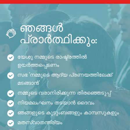
ഞങ്ങൾ
പ്രാർത്ഥിക്കും:
യേശു നമ്മുടെ രാഷ്ട്രത്തിൽ
ഉയർത്തപ്പെടണം
സഭ 'നമ്മുടെ ആദ്യ പ്രണയത്തിലേക്ക്
മടങ്ങാൻ'
നമ്മുടെ വരാനിരിക്കുന്ന തിരഞ്ഞെടുപ്പ്
നിയമലംഘനം തടയാൻ ദൈവം
ഞങ്ങളുടെ കുടുംബങ്ങളും കാമ്പസുകളും
മതസ്വാതന്ത്ര്യം