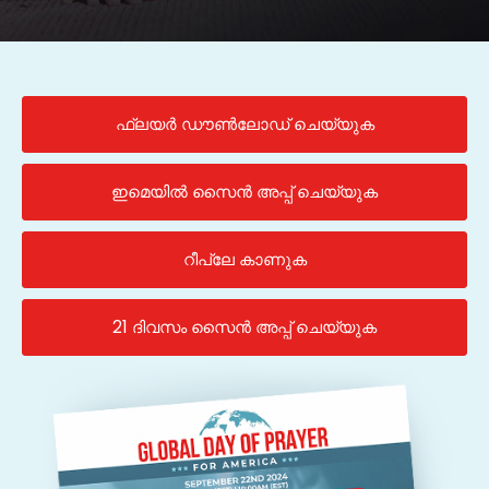
ഫ്ലയർ ഡൗൺലോഡ് ചെയ്യുക
ഇമെയിൽ സൈൻ അപ്പ് ചെയ്യുക
റീപ്ലേ കാണുക
21 ദിവസം സൈൻ അപ്പ് ചെയ്യുക