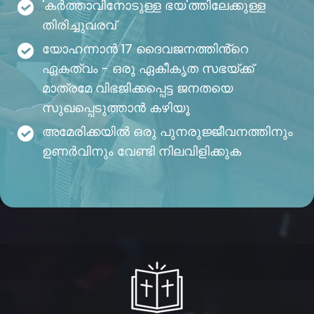
'കർത്താവിനോടുള്ള ഭയ'ത്തിലേക്കുള്ള
തിരിച്ചുവരവ്
യോഹന്നാൻ 17 ദൈവജനത്തിൻ്റെ
ഏകത്വം - ഒരു ഏകീകൃത സഭയ്ക്ക്
മാത്രമേ വിഭജിക്കപ്പെട്ട ജനതയെ
സുഖപ്പെടുത്താൻ കഴിയൂ
അമേരിക്കയിൽ ഒരു പുനരുജ്ജീവനത്തിനും
ഉണർവിനും വേണ്ടി നിലവിളിക്കുക