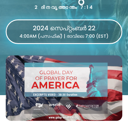
2 ദിനവൃത്താന്തം 7:14
2024 സെപ്റ്റംബർ 22
4:00AM (പസഫിക്) | രാവിലെ 7:00 (EST)