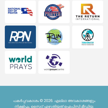
പകർപ്പവകാശം © 2026. എല്ലാ അവകാശങ്ങളും
നിക്ഷിപ്തം. സൈറ്റ് എഴുതിയത്
ഐപിസി മീഡിയ
.