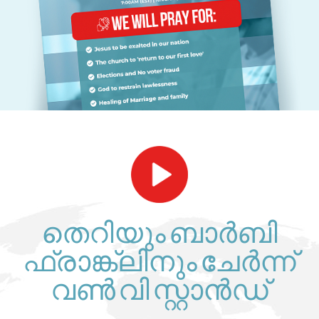
തെറിയും ബാർബി
ഫ്രാങ്ക്ലിനും ചേർന്ന്
വൺ വി സ്റ്റാൻഡ്