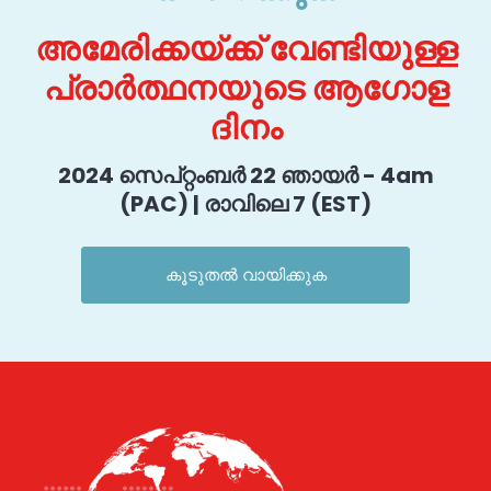
അമേരിക്കയ്ക്ക് വേണ്ടിയുള്ള
പ്രാർത്ഥനയുടെ ആഗോള
ദിനം
2024 സെപ്റ്റംബർ 22 ഞായർ - 4am
(PAC) | രാവിലെ 7 (EST)
കൂടുതൽ വായിക്കുക