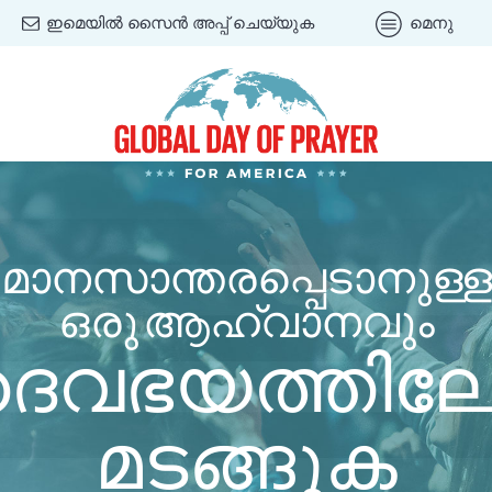
ഇമെയിൽ സൈൻ അപ്പ് ചെയ്യുക
മെനു
മാനസാന്തരപ്പെടാനുള്ള
ഒരു ആഹ്വാനവും
വഭയത്തിലേക
മടങ്ങുക