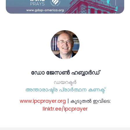
ഡോ ജേസൺ ഹബ്ബാർഡ്
ഡയറക്ടർ
അന്താരാഷ്ട്ര പ്രാർത്ഥന കണക്ട്
www.ipcprayer.org
| കൂടുതൽ ഇവിടെ:
linktr.ee/ipcprayer