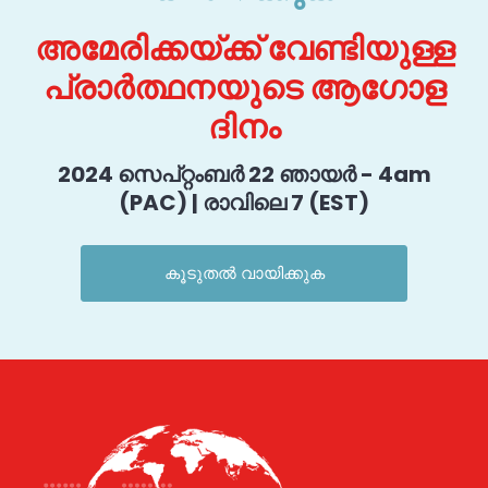
അമേരിക്കയ്ക്ക് വേണ്ടിയുള്ള
പ്രാർത്ഥനയുടെ ആഗോള
ദിനം
2024 സെപ്റ്റംബർ 22 ഞായർ - 4am
(PAC) | രാവിലെ 7 (EST)
കൂടുതൽ വായിക്കുക