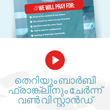
തെറിയും ബാർബി
ഫ്രാങ്ക്ലിനും ചേർന്ന്
വൺ വി സ്റ്റാൻഡ്