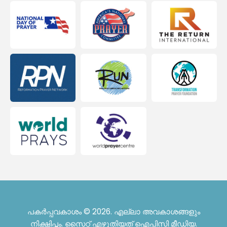
പകർപ്പവകാശം © 2026. എല്ലാ അവകാശങ്ങളും
നിക്ഷിപ്തം. സൈറ്റ് എഴുതിയത്
ഐപിസി മീഡിയ
.