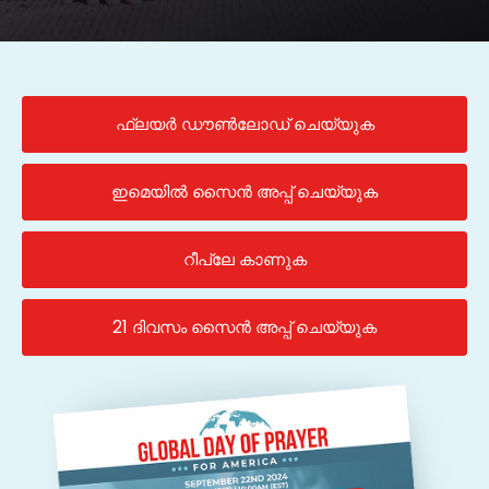
ഫ്ലയർ ഡൗൺലോഡ് ചെയ്യുക
ഇമെയിൽ സൈൻ അപ്പ് ചെയ്യുക
റീപ്ലേ കാണുക
21 ദിവസം സൈൻ അപ്പ് ചെയ്യുക