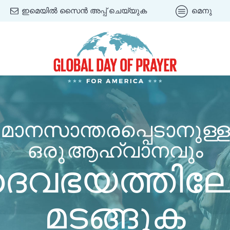
ഇമെയിൽ സൈൻ അപ്പ് ചെയ്യുക
മെനു
മാനസാന്തരപ്പെടാനുള്ള
ഒരു ആഹ്വാനവും
വഭയത്തിലേക
മടങ്ങുക