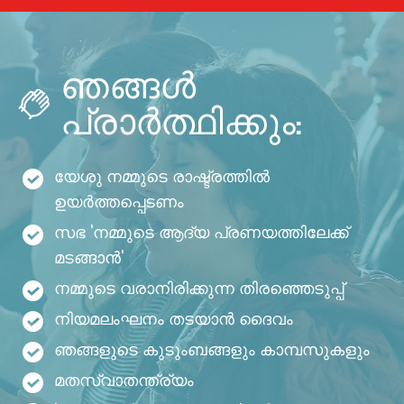
ഞങ്ങൾ
പ്രാർത്ഥിക്കും:
യേശു നമ്മുടെ രാഷ്ട്രത്തിൽ
ഉയർത്തപ്പെടണം
സഭ 'നമ്മുടെ ആദ്യ പ്രണയത്തിലേക്ക്
മടങ്ങാൻ'
നമ്മുടെ വരാനിരിക്കുന്ന തിരഞ്ഞെടുപ്പ്
നിയമലംഘനം തടയാൻ ദൈവം
ഞങ്ങളുടെ കുടുംബങ്ങളും കാമ്പസുകളും
മതസ്വാതന്ത്ര്യം