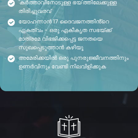
'കർത്താവിനോടുള്ള ഭയ'ത്തിലേക്കുള്ള
തിരിച്ചുവരവ്
യോഹന്നാൻ 17 ദൈവജനത്തിൻ്റെ
ഏകത്വം - ഒരു ഏകീകൃത സഭയ്ക്ക്
മാത്രമേ വിഭജിക്കപ്പെട്ട ജനതയെ
സുഖപ്പെടുത്താൻ കഴിയൂ
അമേരിക്കയിൽ ഒരു പുനരുജ്ജീവനത്തിനും
ഉണർവിനും വേണ്ടി നിലവിളിക്കുക