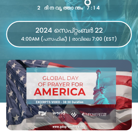
2 ദിനവൃത്താന്തം 7:14
2024 സെപ്റ്റംബർ 22
4:00AM (പസഫിക്) | രാവിലെ 7:00 (EST)