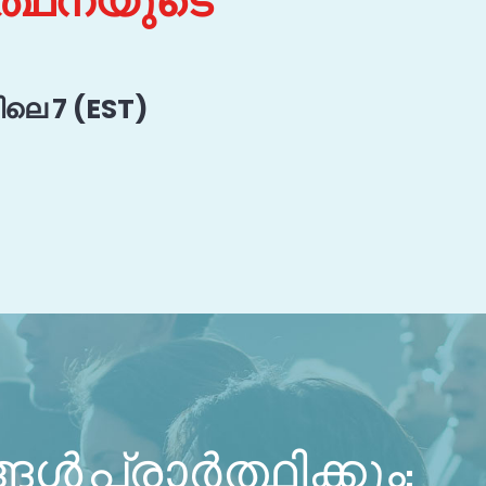
ാർത്ഥനയുടെ
ലെ 7 (EST)
ൾ പ്രാർത്ഥിക്കും: