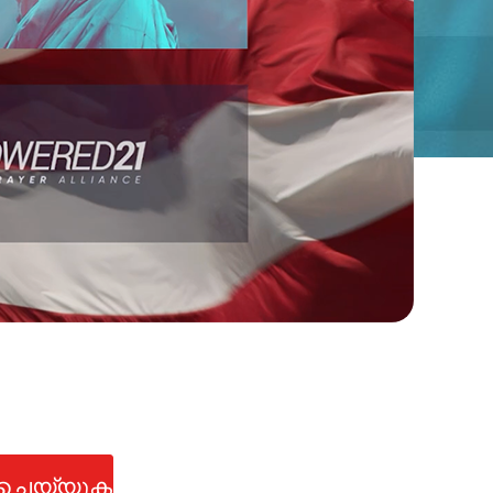
് ചെയ്യുക