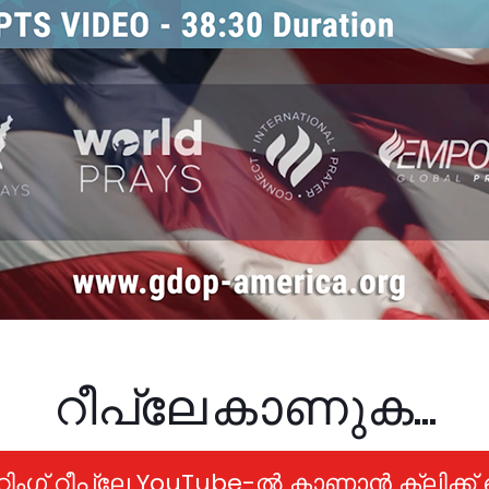
റീപ്ലേ കാണുക...
ീറ്റിംഗ് റീപ്ലേ YouTube-ൽ കാണാൻ ക്ലിക്ക