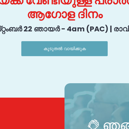
്ക്ക് വേണ്ടിയുള്ള പ്ര
ആഗോള ദിനം
റ്റംബർ 22 ഞായർ - 4am (PAC) | രാവി
കൂടുതൽ വായിക്കുക
ഞങ്ങ