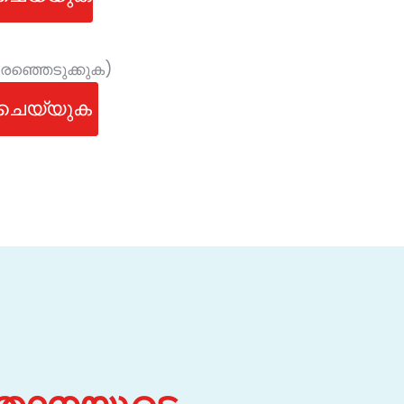
ിരഞ്ഞെടുക്കുക)
് ചെയ്യുക