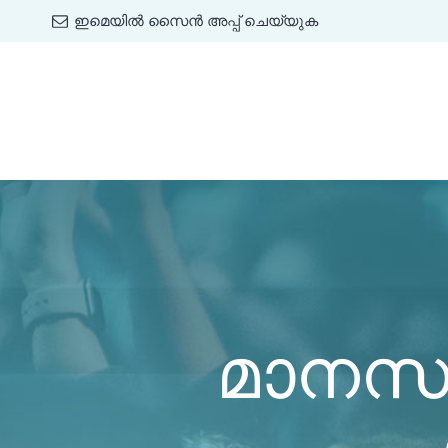
ഇമെയിൽ സൈൻ അപ്പ് ചെയ്യുക
മാനസാന