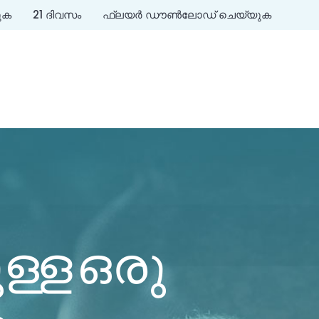
ുക
21 ദിവസം
ഫ്ലയർ ഡൗൺലോഡ് ചെയ്യുക
ള്ള ഒരു
ം