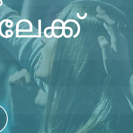
േക്ക്