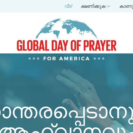
വീട്
ക്ഷണിക്കുക
കാണ
്തരപ്പെടാനു
ആഹ്വാനവു