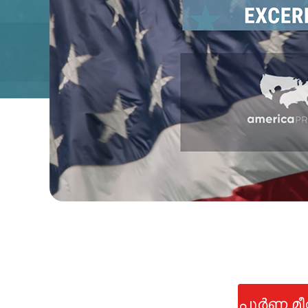
പൂർണ്ണ മ