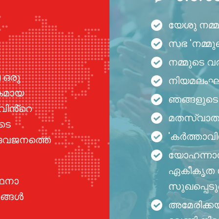
യേശു നമ്മ
സഭ 'നമ്മു
നമ്മുടെ വര
 ഒരു
നിയമലംഘ
കമായ
ഞങ്ങളുടെ 
വിൻ്റെ
മതസ്വാതന്
ിടെ
'കർത്താവിന
ൈവജനത്തെ
യോഹന്നാൻ
ഏകീകൃത സഭ
്ഥനാ
സുഖപ്പെടു
ഞങ്ങൾ
അമേരിക്ക