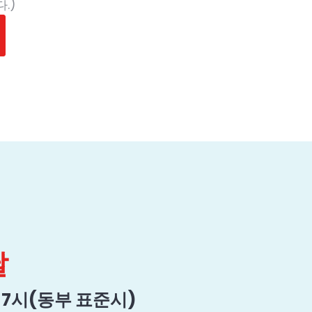
.)
.
날
전 7시(동부 표준시)