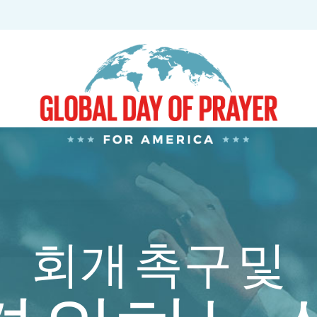
회개 촉구 및