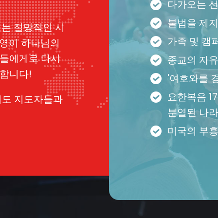
다가오는 
불법을 제
리는 절망적인 시
가족 및 캠
 영이 하나님의
아들에게로 다시
종교의 자
합니다!
'여호와를 
요한복음 1
기도 지도자들과
분열된 나라
미국의 부흥