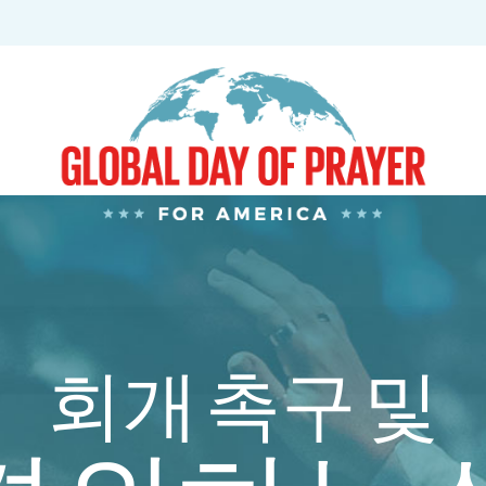
회개 촉구 및