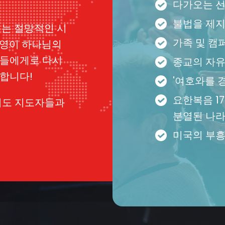
다가오는 
불법을 제
리는 절망적인 시
가족 및 캠
 영이 하나님의
아들에게로 다시
종교의 자
합니다!
'여호와를 
요한복음 1
기도 지도자들과
분열된 나라
미국의 부흥