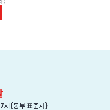
.)
.
날
전 7시(동부 표준시)